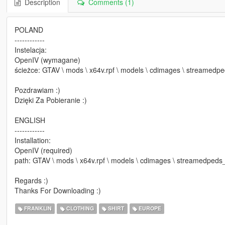
Description
Comments (1)
POLAND
------------
Instelacja:
OpenIV (wymagane)
ścieżce: GTAV \ mods \ x64v.rpf \ models \ cdimages \ streamedpeds
Pozdrawiam :)
Dzięki Za Pobieranie :)
ENGLISH
------------
Installation:
OpenIV (required)
path: GTAV \ mods \ x64v.rpf \ models \ cdimages \ streamedpeds_pla
Regards :)
Thanks For Downloading :)
FRANKLIN
CLOTHING
SHIRT
EUROPE