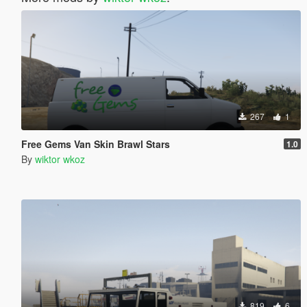
267
1
Free Gems Van Skin Brawl Stars
1.0
By
wiktor wkoz
819
6