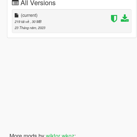
All Versions
(current)
219 tải về
, 30 MB
23 Tháng năm, 2023
More mods by
wiktor wkoz
: