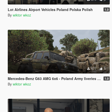
Lot Airlines Airport Vehicles Poland Polska Polish
1.0
By
wiktor wkoz
677
5
Mercedes-Benz G63 AMG 6x6 - Poland Army liveries WZ 93
1.0
By
wiktor wkoz