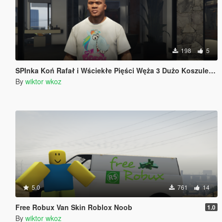
198
5
SPInka Koń Rafał i Wściekłe Pięści Węża 3 Dużo Koszulek Poland Polska Polish Polski
By
wiktor wkoz
5.0
761
14
Free Robux Van Skin Roblox Noob
1.0
By
wiktor wkoz