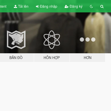
tent
Tải lên
Đăng nhập
Đăng ký
BẢN ĐỒ
HỖN HỢP
HƠN