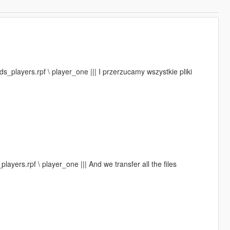
_players.rpf \ player_one ||| I przerzucamy wszystkie pliki
yers.rpf \ player_one ||| And we transfer all the files