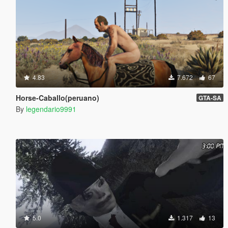
4.83
7.672
67
Horse-Caballo(peruano)
GTA-SA
By
legendario9991
5.0
1.317
13