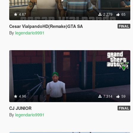
4.67
2.779
65
Cesar VialpandoHD(Remake)GTA SA
FINAL
By
legendario9991
4.96
7.314
59
CJ JUNIOR
FINAL
By
legendario9991