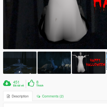
451
8
Đã tải về
Thích
Description
Comments (2)