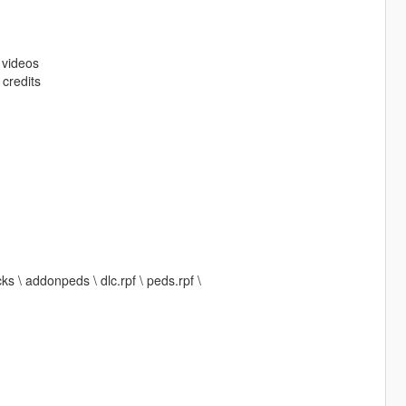
 videos
 credits
ks \ addonpeds \ dlc.rpf \ peds.rpf \