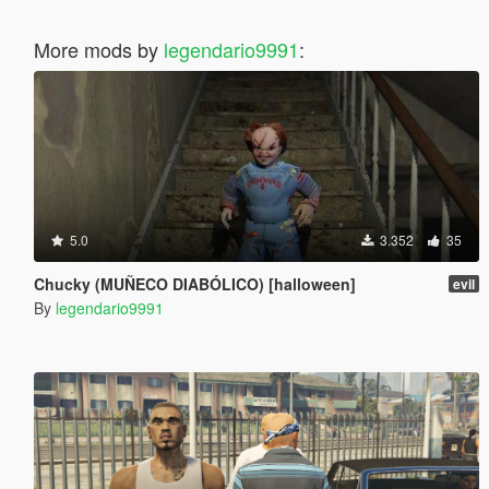
More mods by
legendario9991
:
5.0
3.352
35
Chucky (MUÑECO DIABÓLICO) [halloween]
evil
By
legendario9991