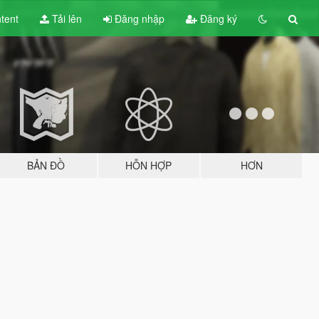
tent
Tải lên
Đăng nhập
Đăng ký
BẢN ĐỒ
HỖN HỢP
HƠN