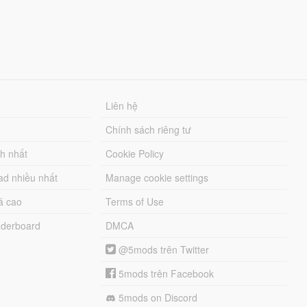
Liên hệ
Chính sách riêng tư
ch nhất
Cookie Policy
ad nhiều nhất
Manage cookie settings
á cao
Terms of Use
derboard
DMCA
@5mods trên Twitter
5mods trên Facebook
5mods on Discord