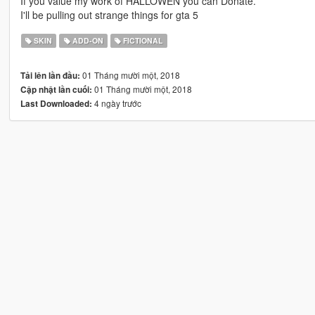
If you value my work of HALLOWEN you can Donate.
I'll be pulling out strange things for gta 5
SKIN
ADD-ON
FICTIONAL
01 Tháng mười một, 2018
Tải lên lần đầu:
01 Tháng mười một, 2018
Cập nhật lần cuối:
4 ngày trước
Last Downloaded: