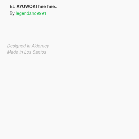
EL AYUWOKI hee hee..
By
legendario9991
Designed in Alderney
Made in Los Santos