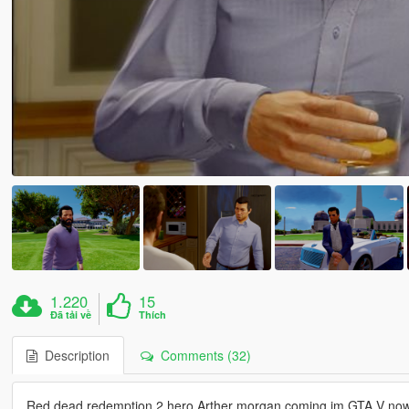
1.220
15
Đã tải về
Thích
Description
Comments (32)
Red dead redemption 2 hero Arther morgan coming im GTA V now