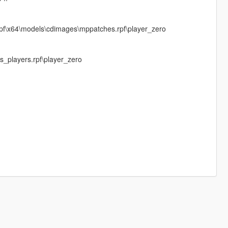
pf\x64\models\cdimages\mppatches.rpf\player_zero
_players.rpf\player_zero