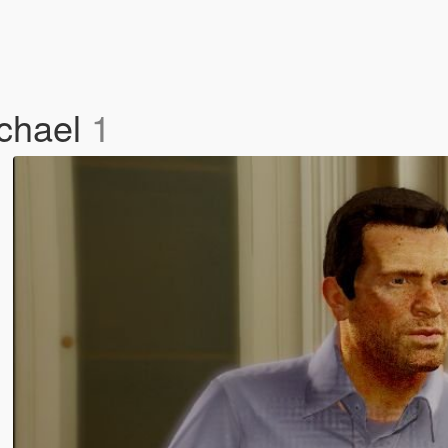
ichael
1