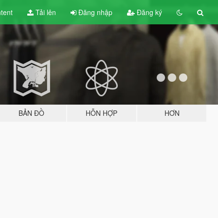
tent
Tải lên
Đăng nhập
Đăng ký
BẢN ĐỒ
HỖN HỢP
HƠN