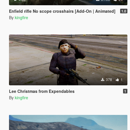
Enfield rifle No scope crosshairs [Add-On | Animated]
1.0
By
kingfire
378
1
Lee Christmas from Expendables
1
By
kingfire