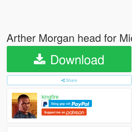
Arther Morgan head for M
Download
Share
kingfire
Đóng góp với
Support me on