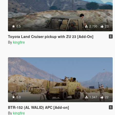
0.5
2.700
23
Toyota Land Cruiser pickup with ZU 23 [Add-On]
1
By
kingfire
5.0
1.347
22
BTR-152 (AL WALID) APC [Add-on]
1
By
kingfire