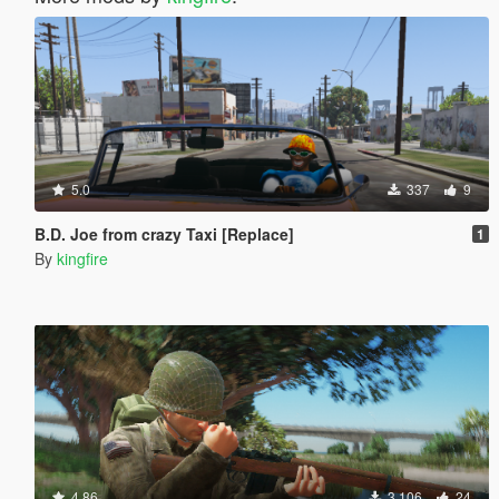
5.0
337
9
B.D. Joe from crazy Taxi [Replace]
1
By
kingfire
4.86
3.106
24