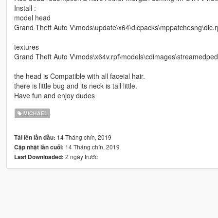
Install :
model head
Grand Theft Auto V\mods\update\x64\dlcpacks\mppatchesng\dlc.r
textures
Grand Theft Auto V\mods\x64v.rpf\models\cdimages\streamedpeds
the head is Compatible with all faceial hair.
there is little bug and its neck is tall little.
Have fun and enjoy dudes
MICHAEL
14 Tháng chín, 2019
Tải lên lần đầu:
14 Tháng chín, 2019
Cập nhật lần cuối:
2 ngày trước
Last Downloaded: