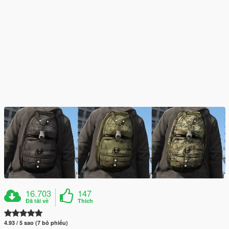
16.703
147
Đã tải về
Thích
4.93 / 5 sao (7 bỏ phiếu)