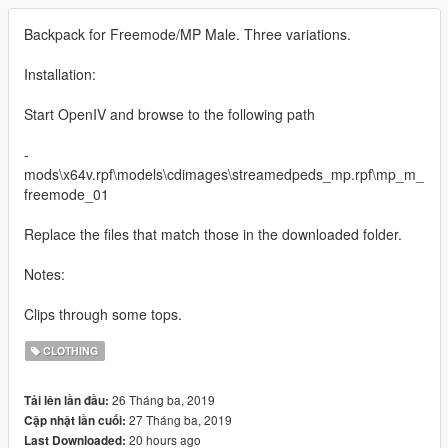
Backpack for Freemode/MP Male. Three variations.
Installation:
Start OpenIV and browse to the following path
-
mods\x64v.rpf\models\cdimages\streamedpeds_mp.rpf\mp_m_
freemode_01
Replace the files that match those in the downloaded folder.
Notes:
Clips through some tops.
CLOTHING
26 Tháng ba, 2019
Tải lên lần đầu:
27 Tháng ba, 2019
Cập nhật lần cuối:
20 hours ago
Last Downloaded: