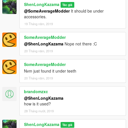
ShenLongKazama
Tác giả
@SomeAverageModder
It should be under
accessories.
19 Tháng năm, 2019
SomeAverageModder
@ShenLongKazama
Nope not there :C
20 Tháng năm, 2019
SomeAverageModder
Nvm just found it under teeth
20 Tháng năm, 2019
brandomzxc
@ShenLongKazama
how is it used?
28 Tháng mười, 2019
ShenLongKazama
Tác giả