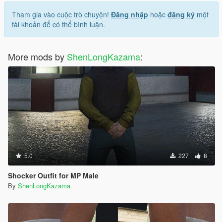
Tham gia vào cuộc trò chuyện!
Đăng nhập
hoặc
đăng ký
một
tài khoản để có thể bình luận.
More mods by
ShenLongKazama
:
5.0
227
8
Shocker Outfit for MP Male
By
ShenLongKazama