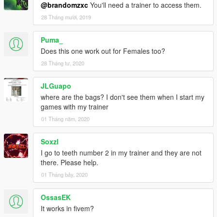
@brandomzxc
You'll need a trainer to access them.
28 Tháng mười, 2019
Puma_
Does this one work out for Females too?
28 Tháng tư, 2020
JLGuapo
where are the bags? I don't see them when I start my
games with my trainer
01 Tháng năm, 2020
Soxzl
I go to teeth number 2 in my trainer and they are not
there. Please help.
01 Tháng bảy, 2020
OssasEK
It works in fivem?