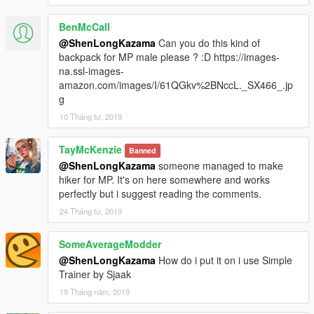
BenMcCall
@ShenLongKazama
Can you do this kind of
backpack for MP male please ? :D https://images-
na.ssl-images-
amazon.com/images/I/61QGkv%2BNccL._SX466_.jp
g
10 Tháng tư, 2019
TayMcKenzie
Banned
@ShenLongKazama
someone managed to make
hiker for MP. It's on here somewhere and works
perfectly but i suggest reading the comments.
24 Tháng tư, 2019
SomeAverageModder
@ShenLongKazama
How do i put it on i use Simple
Trainer by Sjaak
19 Tháng năm, 2019