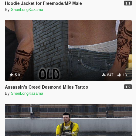
Hoodie Jacket for Freemode/MP Male
1.1
By
ShenLongKazama
5.0
847
13
Assassin's Creed Desmond Miles Tattoo
1.2
By
ShenLongKazama