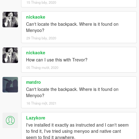
15 Tháng bảy, 2020
nickaoke
Can't locate the backpack. Where is it found on
Menyoo?
29 Tháng bảy, 2020
nickaoke
How can I use this with Trevor?
05 Tháng mười, 2020
matdro
Can't locate the backpack. Where is it found on
Menyoo?
16 Tháng một, 2021
Lazykore
I've installed it exactly as instructed and I can't seem
to find it, I've tried using menyoo and native cant
seem to find it anywhere.