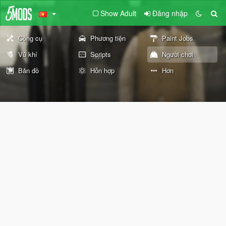
Show Adult
Đăng nhập
Công cụ
Phương tiện
Paint Jobs
Vũ khí
Scripts
Người chơi
Bản đồ
Hỗn hợp
Hơn