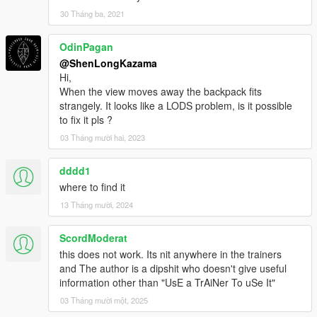
30 Tháng ba, 2021
OdinPagan
@ShenLongKazama
Hi,
When the view moves away the backpack fits
strangely. It looks like a LODS problem, is it possible
to fix it pls ?
03 Tháng mười hai, 2023
dddd1
where to find it
13 Tháng mười, 2024
ScordModerat
this does not work. Its nit anywhere in the trainers
and The author is a dipshit who doesn't give useful
information other than "UsE a TrAiNer To uSe It"
03 Tháng mười một, 2025