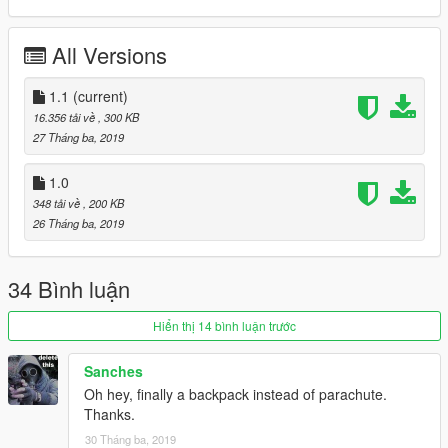
All Versions
1.1
(current)
16.356 tải về
, 300 KB
27 Tháng ba, 2019
1.0
348 tải về
, 200 KB
26 Tháng ba, 2019
34 Bình luận
Hiển thị 14 bình luận trước
Sanches
Oh hey, finally a backpack instead of parachute.
Thanks.
30 Tháng ba, 2019