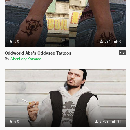
5.0
594
6
Oddworld Abe's Oddysee Tattoos
1.2
By
ShenLongKazama
5.0
2.798
31