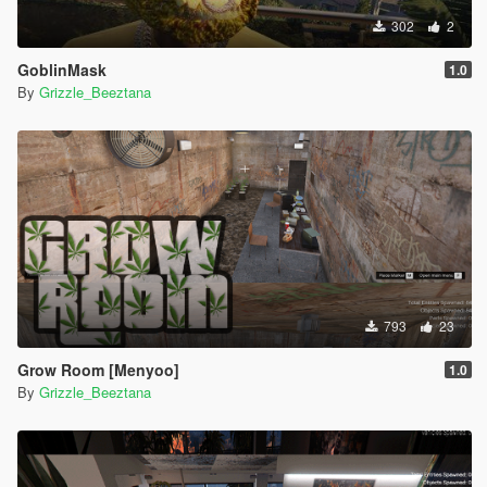
302
2
GoblinMask
1.0
By
Grizzle_Beeztana
793
23
Grow Room [Menyoo]
1.0
By
Grizzle_Beeztana