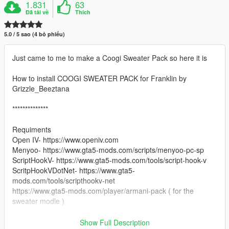
1.831
63
Đã tải về
Thích
5.0 / 5 sao (4 bỏ phiếu)
Just came to me to make a Coogi Sweater Pack so here it is
How to install COOGI SWEATER PACK for Franklin by
Grizzle_Beeztana
**************
Requiments
Open IV- https://www.openiv.com
Menyoo- https://www.gta5-mods.com/scripts/menyoo-pc-sp
ScriptHookV- https://www.gta5-mods.com/tools/script-hook-v
ScritpHookVDotNet- https://www.gta5-
mods.com/tools/scripthookv-net
https://www.gta5-mods.com/player/armani-pack ( for the
sweater modle )
*************
Show Full Description