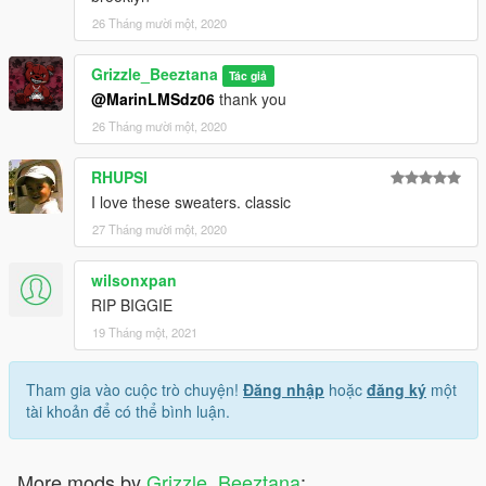
26 Tháng mười một, 2020
Grizzle_Beeztana
Tác giả
@MarinLMSdz06
thank you
26 Tháng mười một, 2020
RHUPSI
I love these sweaters. classic
27 Tháng mười một, 2020
wilsonxpan
RIP BIGGIE
19 Tháng một, 2021
Tham gia vào cuộc trò chuyện!
Đăng nhập
hoặc
đăng ký
một
tài khoản để có thể bình luận.
More mods by
Grizzle_Beeztana
: