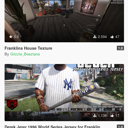
5.0
2.594
47
Franklins House Texture
1.0
By
Grizzle_Beeztana
1.136
17
Derek Jeter 1996 World Series Jersey for Franklin
1.0