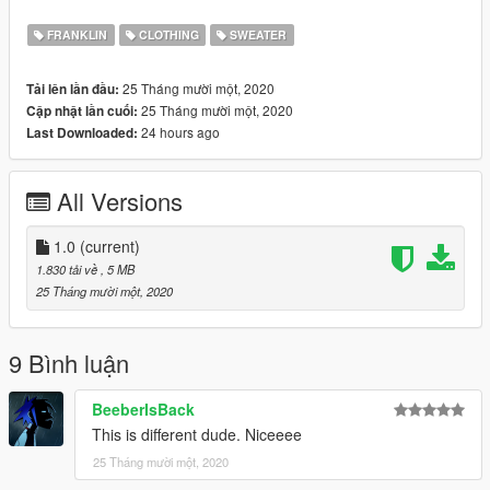
- First ( if you havent alredy ) download and install and follow
the directions for OpenIV ScriptHookV ScriotHookVDotNet and
FRANKLIN
CLOTHING
SWEATER
the ARMANI PACK
25 Tháng mười một, 2020
Tải lên lần đầu:
- Open, OpenIV click EDIT MODE Yes then go to
25 Tháng mười một, 2020
Cập nhật lần cuối:
mods/x64v.rpf/models/streampeds.players.rpf/player_one
24 hours ago
Last Downloaded:
- Open Armani Pack Folder, FILES, SWEATSHIRTS, Drag both
files into OpenIV
All Versions
- Open up Coogi Sweater Pack, Drag YTD files into OpenIV
ENJOY
1.0
(current)
1.830 tải về
, 5 MB
25 Tháng mười một, 2020
9 Bình luận
BeeberIsBack
This is different dude. Niceeee
25 Tháng mười một, 2020