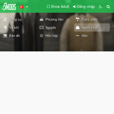
Show Adult
Đăng nhập
Công cụ
Phương tiện
Paint Jobs
Vũ khí
Scripts
Người chơi
Bản đồ
Hỗn hợp
Hơn