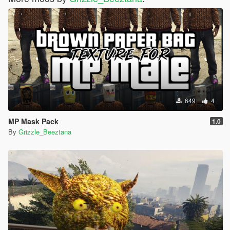
649
4
MP Mask Pack
1.0
By
Grizzle_Beeztana