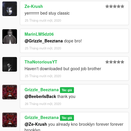
Ze-Krush
yerrrrrrr bed stuy classic
25 Tháng mười một, 2020
MarinLMSdz06
@Grizzle_Beeztana
dope bro!
25 Tháng mười một, 2020
ThaNotoriousYT
Haven't downloaded but good job brother
25 Tháng mười một, 2020
Grizzle_Beeztana
Tác giả
@BeeberIsBack
thank you
26 Tháng mười một, 2020
Grizzle_Beeztana
Tác giả
@Ze-Krush
you already kno brooklyn forever forever
brooklyn