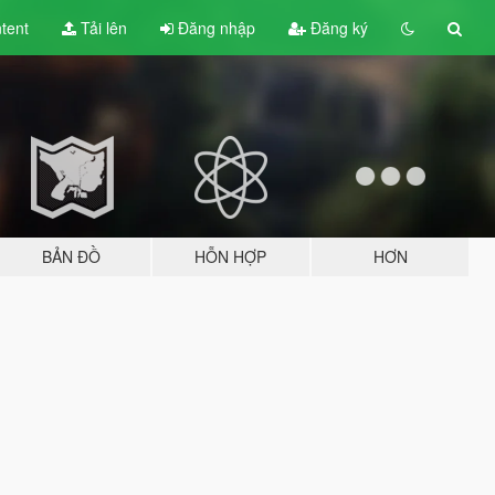
tent
Tải lên
Đăng nhập
Đăng ký
BẢN ĐỒ
HỖN HỢP
HƠN