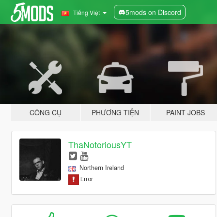
5mods on Discord
Tiếng Việt
CÔNG CỤ
PHƯƠNG TIỆN
PAINT JOBS
ThaNotoriousYT
Northern Ireland