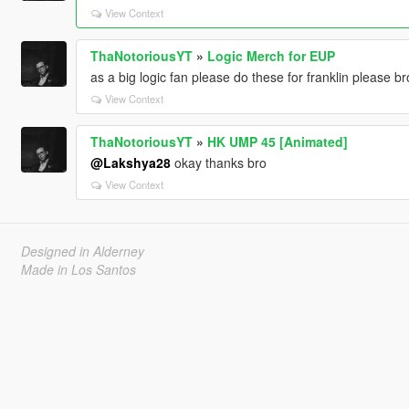
View Context
ThaNotoriousYT
»
Logic Merch for EUP
as a big logic fan please do these for franklin please br
View Context
ThaNotoriousYT
»
HK UMP 45 [Animated]
@Lakshya28
okay thanks bro
View Context
Designed in Alderney
Made in Los Santos