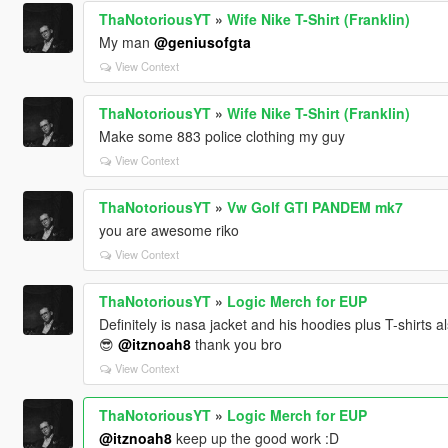
ThaNotoriousYT
»
Wife Nike T-Shirt (Franklin)
My man
@geniusofgta
View Context
ThaNotoriousYT
»
Wife Nike T-Shirt (Franklin)
Make some 883 police clothing my guy
View Context
ThaNotoriousYT
»
Vw Golf GTI PANDEM mk7
you are awesome riko
View Context
ThaNotoriousYT
»
Logic Merch for EUP
Definitely is nasa jacket and his hoodies plus T-shirts 
😎
@itznoah8
thank you bro
View Context
ThaNotoriousYT
»
Logic Merch for EUP
@itznoah8
keep up the good work :D