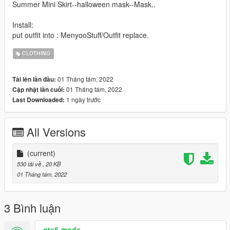
Summer Mini Skirt--halloween mask--Mask..
Install:
put outfit into : MenyooStuff/Outfit replace.
CLOTHING
01 Tháng tám, 2022
Tải lên lần đầu:
01 Tháng tám, 2022
Cập nhật lần cuối:
1 ngày trước
Last Downloaded:
All Versions
(current)
530 tải về
, 20 KB
01 Tháng tám, 2022
3 Bình luận
gta5-mods