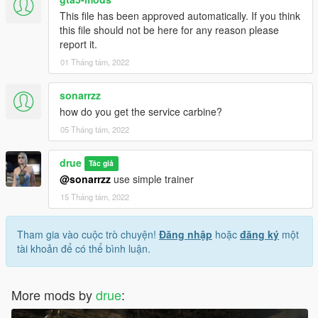
This file has been approved automatically. If you think
this file should not be here for any reason please
report it.
01 Tháng tám, 2022
sonarrzz
how do you get the service carbine?
05 Tháng tám, 2022
drue
Tác giả
@sonarrzz
use simple trainer
15 Tháng tám, 2022
Tham gia vào cuộc trò chuyện!
Đăng nhập
hoặc
đăng ký
một
tài khoản để có thể bình luận.
More mods by
drue
: