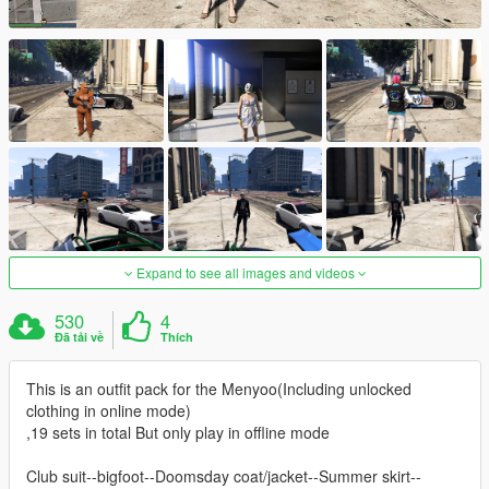
Expand to see all images and videos
530
4
Đã tải về
Thích
This is an outfit pack for the Menyoo(Including unlocked
clothing in online mode)
,19 sets in total But only play in offline mode
Club suit--bigfoot--Doomsday coat/jacket--Summer skirt--