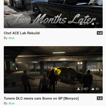
376
11
Chef ACE Lab Rebuild
1.0
By
drue
2.957
45
Tuners DLC meets cars Scene on SP [Menyoo]
1.0
By
drue