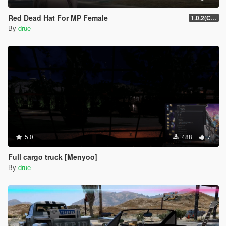
Red Dead Hat For MP Female
1.0.2(Current)
By
drue
5.0
488
7
Full cargo truck [Menyoo]
By
drue