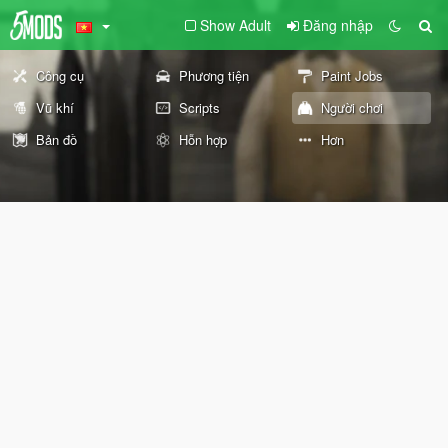
Show Adult
Đăng nhập
Công cụ
Phương tiện
Paint Jobs
Vũ khí
Scripts
Người chơi
Bản đồ
Hỗn hợp
Hơn