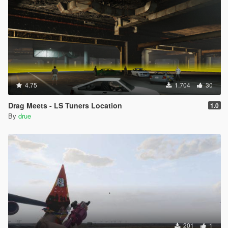
4.75
1.704
30
Drag Meets - LS Tuners Location
1.0
By
drue
201
1