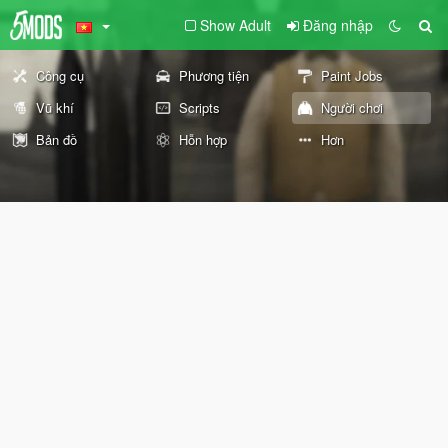
Show Adult
Đăng nhập
Công cụ
Phương tiện
Paint Jobs
Vũ khí
Scripts
Người chơi
Bản đồ
Hỗn hợp
Hơn