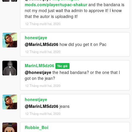
mods.com/player/tupac-shakur
and the bandana is
not my mod just wait tha admin to approve it! I know
that the autor is uploading it!
12 Tháng mười hai, 2020
honestjaye
@MarinLMSdz06
how did you get it on Pac
12 Tháng mười hai, 2020
MarinLMSdz06
Tác giả
@honestjaye
the head bandana? or the one that I
got on the jean?
12 Tháng mười hai, 2020
honestjaye
@MarinLMSdz06
jeans
12 Tháng mười hai, 2020
Robbie_Boi