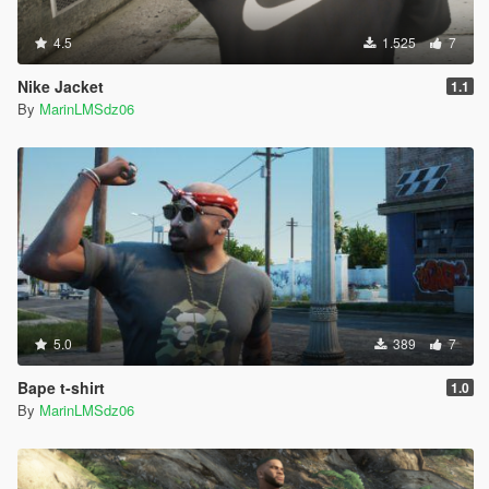
4.5
1.525
7
Nike Jacket
1.1
By
MarinLMSdz06
5.0
389
7
Bape t-shirt
1.0
By
MarinLMSdz06