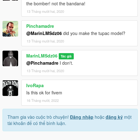
the bomber! not the bandana!
13 Tháng mười hai, 2020
Pinchamadre
@MarinLMSdz06
did you make the tupac model?
13 Tháng mười hai, 2020
MarinLMSdz06
Tác giả
@Pinchamadre
I don't.
13 Tháng mười hai, 2020
IvoRapa
Is this ok for fivem
16 Tháng mười, 2022
Tham gia vào cuộc trò chuyện!
Đăng nhập
hoặc
đăng ký
một
tài khoản để có thể bình luận.