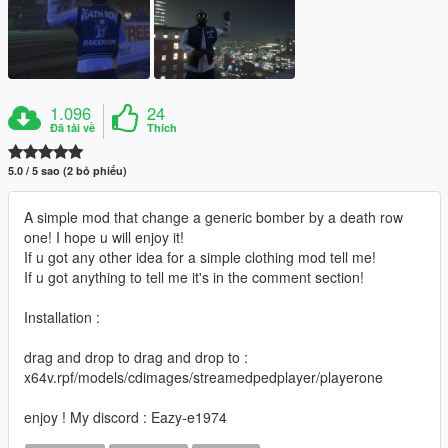
1.096
24
Đã tải về
Thích
5.0 / 5 sao (2 bỏ phiếu)
A simple mod that change a generic bomber by a death row
one! I hope u will enjoy it!
If u got any other idea for a simple clothing mod tell me!
If u got anything to tell me it's in the comment section!
Installation :
drag and drop to drag and drop to :
x64v.rpf/models/cdimages/streamedpedplayer/playerone
enjoy ! My discord : Eazy-e1974