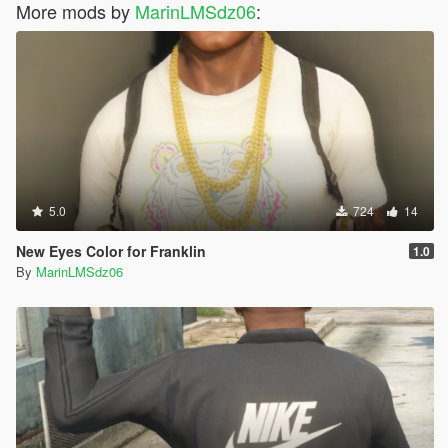
More mods by
MarinLMSdz06
:
5.0
724
14
New Eyes Color for Franklin
1.0
By
MarinLMSdz06