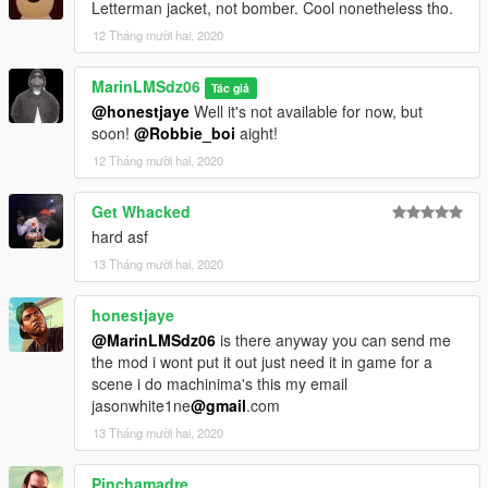
Letterman jacket, not bomber. Cool nonetheless tho.
12 Tháng mười hai, 2020
MarinLMSdz06
Tác giả
@honestjaye
Well it's not available for now, but
soon!
@Robbie_boi
aight!
12 Tháng mười hai, 2020
Get Whacked
hard asf
13 Tháng mười hai, 2020
honestjaye
@MarinLMSdz06
is there anyway you can send me
the mod i wont put it out just need it in game for a
scene i do machinima's this my email
jasonwhite1ne
@gmail
.com
13 Tháng mười hai, 2020
Pinchamadre