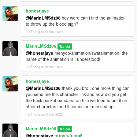
honestjaye
@MarinLMSdz06
hey were can i find the animation
to throw up the blood sign?
12 Tháng mười hai, 2020
MarinLMSdz06
Tác giả
@honestjaye
menyoo/animation/swatanimation, the
name of the animation is : understood!
12 Tháng mười hai, 2020
honestjaye
@MarinLMSdz06
thank you bro.. one more thing can
you send me this character link and how did you get
the back pocket bandana on him ive tried to put it on
other characters and it comes out messed up
12 Tháng mười hai, 2020
MarinLMSdz06
Tác giả
@honestjaye
https://fr.gta5-