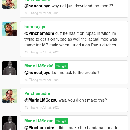
@honestjaye
why not just download the mod??
13 Tháng mười hai, 2020
honestjaye
@Pinchamadre
cuz he has it on tupac in witch im
trying to get it on tupac as well the actual mod was
made for MP male when I tried it on Pac it clitches
13 Tháng mười hai, 2020
MarinLMSdz06
Tác giả
@honestjaye
Let me ask to the creator!
13 Tháng mười hai, 2020
Pinchamadre
@MarinLMSdz06
wait, you didn't make this?
13 Tháng mười hai, 2020
MarinLMSdz06
Tác giả
@Pinchamadre
I didn't make the bandana! I made