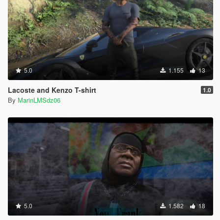
5.0
1.155
13
Lacoste and Kenzo T-shirt
1.0
By
MarinLMSdz06
5.0
1.582
18