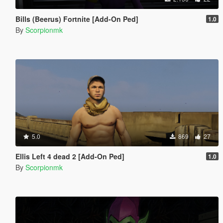
Bills (Beerus) Fortnite [Add-On Ped]
1.0
By
Scorpionmk
5.0
869
27
Ellis Left 4 dead 2 [Add-On Ped]
1.0
By
Scorpionmk