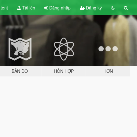
tent
Tải lên
Đăng nhập
Đăng ký
BẢN ĐỒ
HỖN HỢP
HƠN