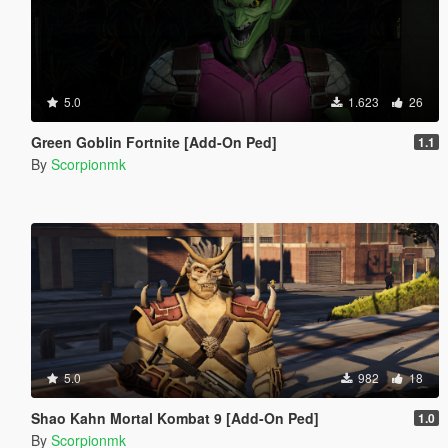
5.0
1.623
26
Green Goblin Fortnite [Add-On Ped]
1.1
By
Scorpionmk
5.0
982
18
Shao Kahn Mortal Kombat 9 [Add-On Ped]
1.0
By
Scorpionmk