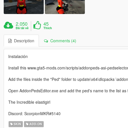
2.050
45
Đã tải về
Thích
Description
Comments (4)
Instalación
Install this www.gta5-mods.com/scripts/addonpeds-asi-pedselecto
Add the files inside the "Ped" folder to update\x64\dlcpacks \addo
Open AddonPedsEditor.exe and add the ped's name to the list as 
The Incredible elastigirl
Discord: ScorpionMKR#5140
SKIN
ADD-ON