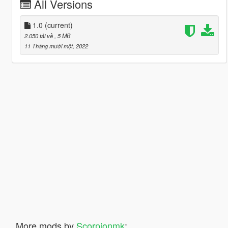
All Versions
1.0
(current)
2.050 tải về
, 5 MB
11 Tháng mười một, 2022
More mods by
Scorpionmk
: