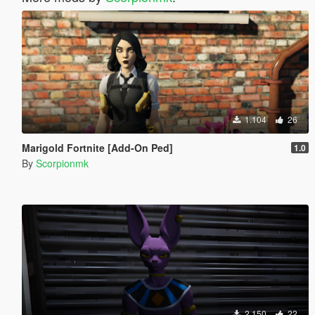
1.104
26
Marigold Fortnite [Add-On Ped]
1.0
By
Scorpionmk
2.150
22