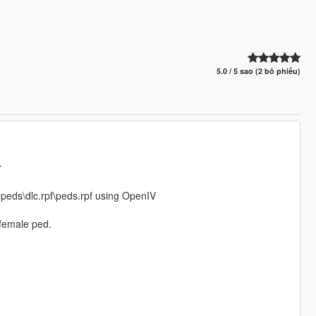
5.0 / 5 sao (2 bỏ phiếu)
r
npeds\dlc.rpf\peds.rpf using OpenIV
female ped.