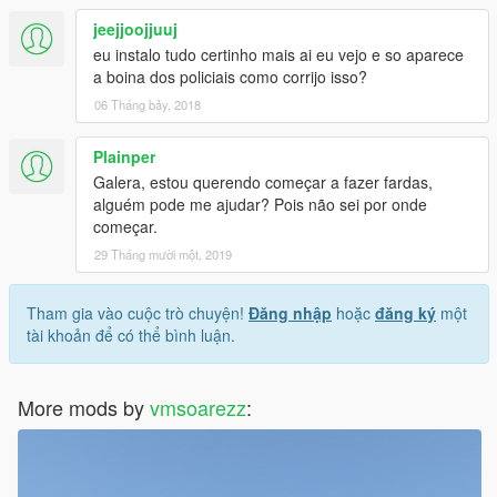
jeejjoojjuuj
eu instalo tudo certinho mais ai eu vejo e so aparece
a boina dos policiais como corrijo isso?
06 Tháng bảy, 2018
Plainper
Galera, estou querendo começar a fazer fardas,
alguém pode me ajudar? Pois não sei por onde
começar.
29 Tháng mười một, 2019
Tham gia vào cuộc trò chuyện!
Đăng nhập
hoặc
đăng ký
một
tài khoản để có thể bình luận.
More mods by
vmsoarezz
: