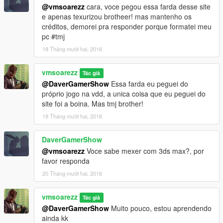
@vmsoarezz
cara, voce pegou essa farda desse site
e apenas texurizou brotheer! mas mantenho os
créditos, demorei pra responder porque formatei meu
pc #tmj
18 Tháng mười hai, 2016
vmsoarezz
Tác giả
@DaverGamerShow
Essa farda eu peguei do
próprio jogo na vdd, a unica coisa que eu peguei do
site foi a boina. Mas tmj brother!
19 Tháng mười hai, 2016
DaverGamerShow
@vmsoarezz
Voce sabe mexer com 3ds max?, por
favor responda
20 Tháng mười hai, 2016
vmsoarezz
Tác giả
@DaverGamerShow
Muito pouco, estou aprendendo
ainda kk