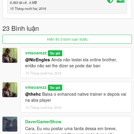
-Go to the directory: x64e > models > cdimages >
9.363 tải về
, 6 MB
componentpeds_s_m_y.rpf or update > x 64 dlcpacks >
15 Tháng mười hai, 2016
patchday9ng > > dlc.rpf > x 64 > models > cdimages >
patchday9ng.rpf
-Click "Edit Mode" at the top
23 Bình luận
-Drag the files that you downloaded for OpenIV
Hiển thị 3 bình luận trước
Beret:
-Go to the directory: x64e > models > cdimages > pedprops.rpf
vmsoarezz
Tác giả
@NicEngles
Ainda não testei ela online brother,
então não sei lhe dizer se pode dar ban
15 Tháng mười hai, 2016
vmsoarezz
Tác giả
@thehc
Baixa o enhanced native trainer e depois vai
na aba player
15 Tháng mười hai, 2016
DaverGamerShow
Cara, Eu vou postar uma farda dessa em breve,