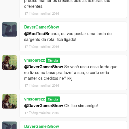
preciso manter os créditos pois as texturas são
diferentes.
17 Tháng mười hai, 2016
DaverGamerShow
@ModTestBr
cara, eu vou postar uma farda do
sargento da rota, fica ligado!
17 Tháng mười hai, 2016
vmsoarezz
Tác giả
@DaverGamerShow
Se você usou essa farda que
eu fiz como base pra fazer a sua, o certo seria
manter os creditos ne? kkj
17 Tháng mười hai, 2016
vmsoarezz
Tác giả
@DaverGamerShow
Ok fico sim amigo!
17 Tháng mười hai, 2016
DaverGamerShow