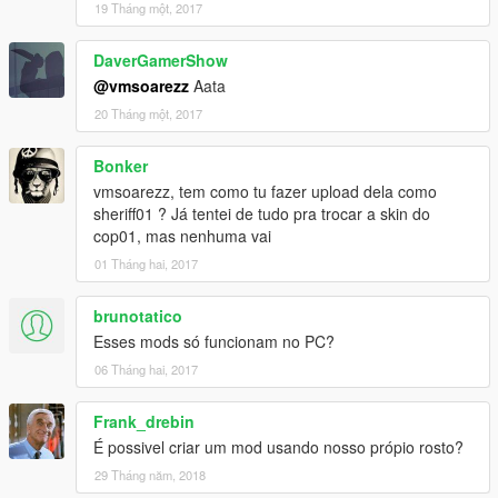
19 Tháng một, 2017
DaverGamerShow
@vmsoarezz
Aata
20 Tháng một, 2017
Bonker
vmsoarezz, tem como tu fazer upload dela como
sheriff01 ? Já tentei de tudo pra trocar a skin do
cop01, mas nenhuma vai
01 Tháng hai, 2017
brunotatico
Esses mods só funcionam no PC?
06 Tháng hai, 2017
Frank_drebin
É possivel criar um mod usando nosso própio rosto?
29 Tháng năm, 2018