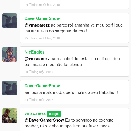
21 Tháng mười hai, 2016
DaverGamerShow
@vmsoarezz
ae parceiro! amanha ve meu perfil que
vai tar a skin do sargento da rota!
22 Tháng mười hai, 2016
NicEngles
@vmsoarezz
cara acabei de testar no online,n deu
ban mais o mod não funcionou
01 Tháng một, 2017
DaverGamerShow
ae, posta mais mod, quero mais do seu trabalho!!!
11 Tháng một, 2017
vmsoarezz
Tác giả
@DaverGamerShow
Eu to servindo no exercito
brother, não tenho tempo livre pra fazer mods