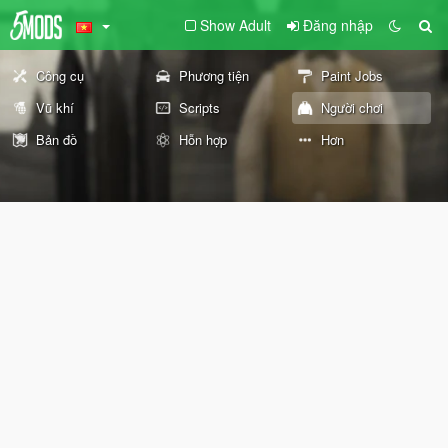
Show Adult
Đăng nhập
Công cụ
Phương tiện
Paint Jobs
Vũ khí
Scripts
Người chơi
Bản đồ
Hỗn hợp
Hơn