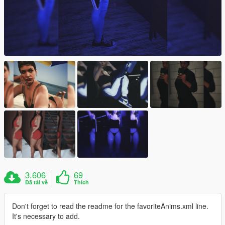
3.606
69
Đã tải về
Thích
Don't forget to read the readme for the favoriteAnims.xml line.
It's necessary to add.