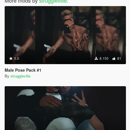
More mods by
struggleville
:
5.0
8.150
81
Male Pose Pack #1
By
struggleville