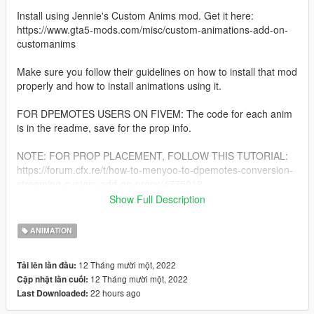
Install using Jennie's Custom Anims mod. Get it here:
https://www.gta5-mods.com/misc/custom-animations-add-on-
customanims
Make sure you follow their guidelines on how to install that mod
properly and how to install animations using it.
FOR DPEMOTES USERS ON FIVEM: The code for each anim
is in the readme, save for the prop info.
NOTE: FOR PROP PLACEMENT, FOLLOW THIS TUTORIAL:
https://forum.cfx.re/t/how-to-menyoo-to-dpemotes-conversion-
streaming-custom-add-on-props/4775018
Show Full Description
If you like my animations, feel free to swing by my discord!
There you can find quicker access to my free releases, suggest
ANIMATION
others with references to give me ideas for new ones, as well
as find my private pose mods and commission requests.
12 Tháng mười một, 2022
Tải lên lần đầu:
Join here! >> https://discord.gg/m7P3F7Cwmu <
12 Tháng mười một, 2022
Cập nhật lần cuối:
22 hours ago
Last Downloaded: