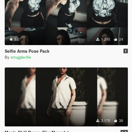
5.0
1.295
24
Selfie Arms Pose Pack
1
By
struggleville
3.175
36