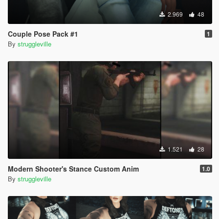
2.969
48
Couple Pose Pack #1
1
By
struggleville
1.521
28
Modern Shooter's Stance Custom Anim
1.0
By
struggleville