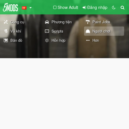
Show Adult
Đăng nhập
Công cụ
Phương tiện
Paint Jobs
Vũ khí
Scripts
Người chơi
Bản đồ
Hỗn hợp
Hơn