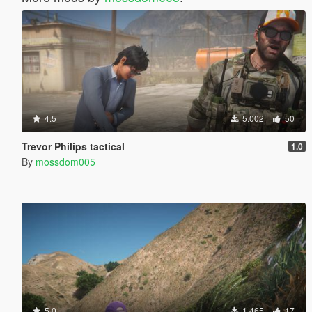
4.5
5.002
50
Trevor Philips tactical
1.0
By
mossdom005
5.0
1.465
17