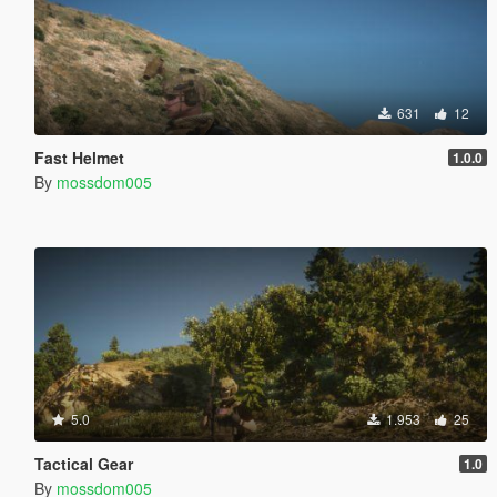
631
12
Fast Helmet
1.0.0
By
mossdom005
5.0
1.953
25
Tactical Gear
1.0
By
mossdom005