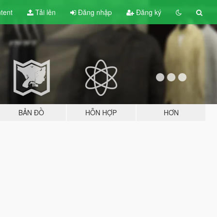
tent
Tải lên
Đăng nhập
Đăng ký
BẢN ĐỒ
HỖN HỢP
HƠN