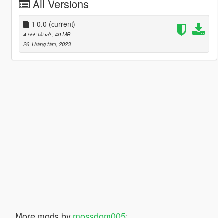
All Versions
1.0.0
(current)
4.559 tải về
, 40 MB
26 Tháng tám, 2023
More mods by
mossdom005
: