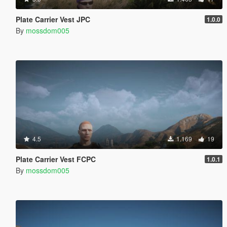
Plate Carrier Vest JPC
1.0.0
By
mossdom005
4.5
1.169
19
Plate Carrier Vest FCPC
1.0.1
By
mossdom005