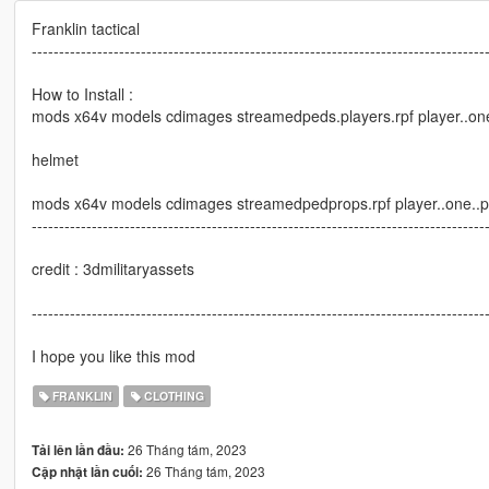
Franklin tactical
-----------------------------------------------------------------------------------
How to Install :
mods x64v models cdimages streamedpeds.players.rpf player..on
helmet
mods x64v models cdimages streamedpedprops.rpf player..one..p
-----------------------------------------------------------------------------------
credit : 3dmilitaryassets
-----------------------------------------------------------------------------------
I hope you like this mod
FRANKLIN
CLOTHING
26 Tháng tám, 2023
Tải lên lần đầu:
26 Tháng tám, 2023
Cập nhật lần cuối: