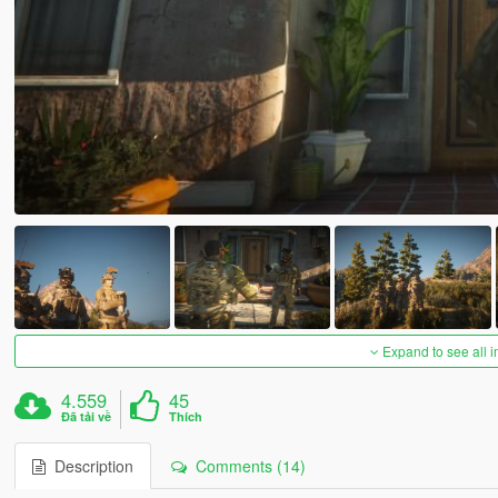
Expand to see all 
4.559
45
Đã tải về
Thích
Description
Comments (14)