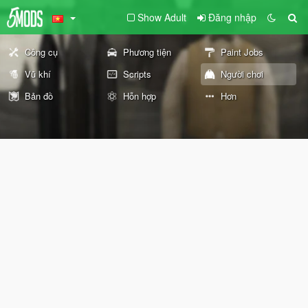
Show Adult
Đăng nhập
Công cụ
Phương tiện
Paint Jobs
Vũ khí
Scripts
Người chơi
Bản đồ
Hỗn hợp
Hơn