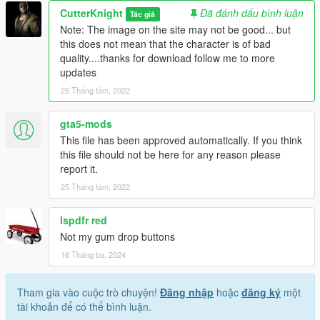
CutterKnight
Đã đánh dấu bình luận
Tác giả
Note: The image on the site may not be good... but
this does not mean that the character is of bad
quality....thanks for download follow me to more
updates
25 Tháng tám, 2022
gta5-mods
This file has been approved automatically. If you think
this file should not be here for any reason please
report it.
25 Tháng tám, 2022
lspdfr red
Not my gum drop buttons
16 Tháng ba, 2024
Tham gia vào cuộc trò chuyện!
Đăng nhập
hoặc
đăng ký
một
tài khoản để có thể bình luận.