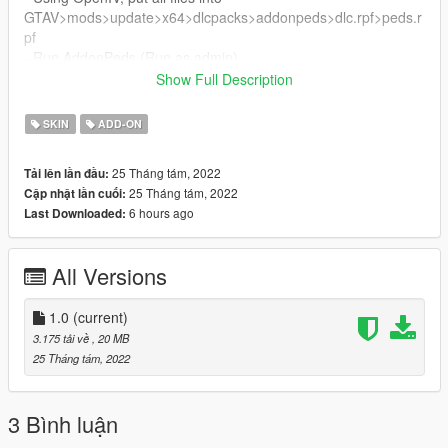
GTAV>mods>update>x64>dlcpacks>addonpeds>dlc.rpf>peds.r
pf
- Run AddonPeds (Run as admin)
- Click "New Ped" input the name "Ginger_Bread"
Show Full Description
- Set Ped Type to "male" and Is streamed "False".
- press REBUILD.
SKIN
ADD-ON
- Done!
Thanks Enjoy
25 Tháng tám, 2022
Tải lên lần đầu:
25 Tháng tám, 2022
Cập nhật lần cuối:
6 hours ago
Last Downloaded:
All Versions
1.0
(current)
3.175 tải về
, 20 MB
25 Tháng tám, 2022
3 Bình luận