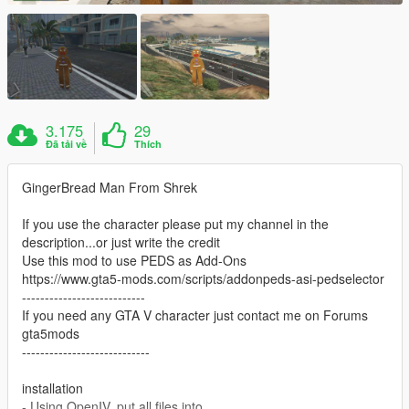
3.175
29
Đã tải về
Thích
GingerBread Man From Shrek
If you use the character please put my channel in the
description...or just write the credit
Use this mod to use PEDS as Add-Ons
https://www.gta5-mods.com/scripts/addonpeds-asi-pedselector
---------------------------
If you need any GTA V character just contact me on Forums
gta5mods
----------------------------
installation
- Using OpenIV, put all files into