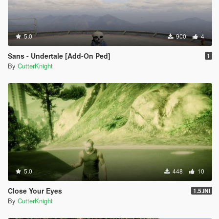
5.0
900
4
Sans - Undertale [Add-On Ped]
1
By
CutterKnight
5.0
448
10
Close Your Eyes
1.5.INI
By
CutterKnight