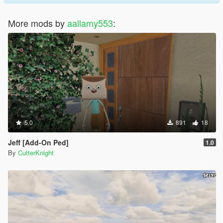
More mods by
aallamy553
:
5.0
891
18
Jeff [Add-On Ped]
1.0
By
CutterKnight