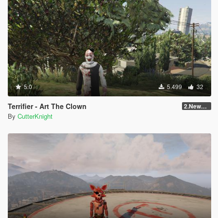
5.0
5.499
32
Terrifier - Art The Clown
2.NewVersion
By
CutterKnight