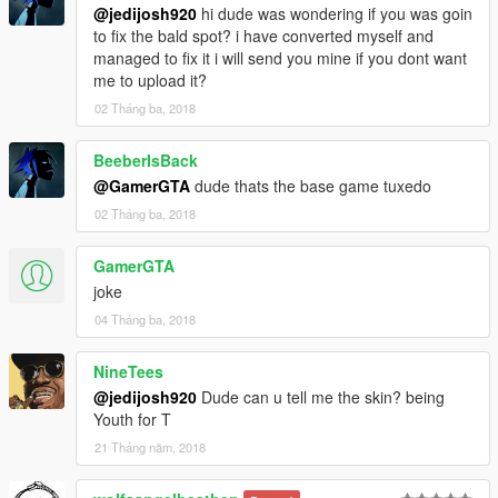
@jedijosh920
hi dude was wondering if you was goin
to fix the bald spot? i have converted myself and
managed to fix it i will send you mine if you dont want
me to upload it?
02 Tháng ba, 2018
BeeberIsBack
@GamerGTA
dude thats the base game tuxedo
02 Tháng ba, 2018
GamerGTA
joke
04 Tháng ba, 2018
NineTees
@jedijosh920
Dude can u tell me the skin? being
Youth for T
21 Tháng năm, 2018