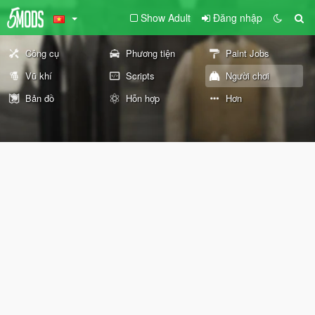
Show Adult
Đăng nhập
Công cụ
Phương tiện
Paint Jobs
Vũ khí
Scripts
Người chơi
Bản đồ
Hỗn hợp
Hơn