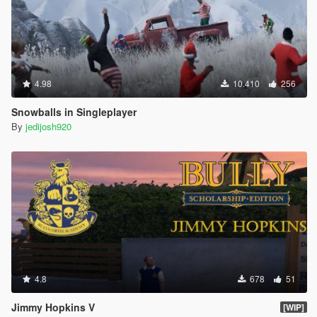
4.98
10.410
256
Snowballs in Singleplayer
By
jedijosh920
4.8
678
51
Jimmy Hopkins V
[WIP]