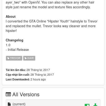
ayer_two" with OpenIV. You can also replace any other hair
style just rename the model and texture files accordingly.
About
I converted the GTA Online "Hipster Youth" hairstyle to Trevor
and replaced the mullet. Trevor looks way cleaner and more
hipster!
Changelog
1.0
- Initial Release
TREVOR
HAIR
28 Tháng tư, 2017
Tải lên lần đầu:
28 Tháng tư, 2017
Cập nhật lần cuối:
2 hours ago
Last Downloaded:
All Versions
(current)