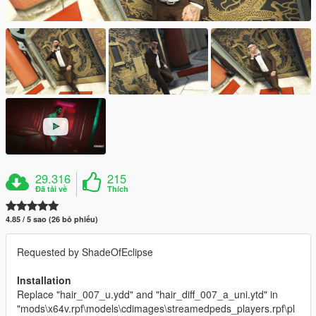
29.316
215
Đã tải về
Thích
4.85 / 5 sao (26 bỏ phiếu)
Requested by ShadeOfEclipse
Installation
Replace "hair_007_u.ydd" and "hair_diff_007_a_uni.ytd" in
"mods\x64v.rpf\models\cdimages\streamedpeds_players.rpf\pl