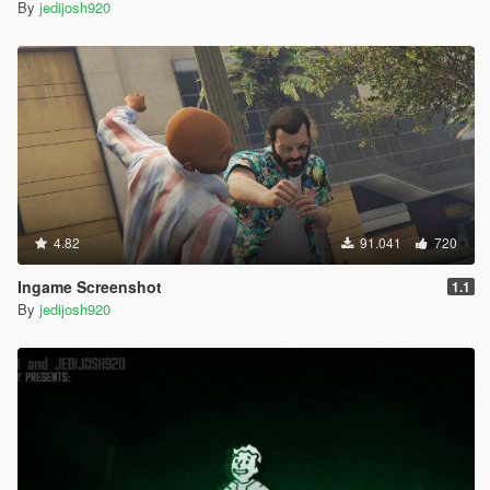
By
jedijosh920
4.82
91.041
720
Ingame Screenshot
1.1
By
jedijosh920