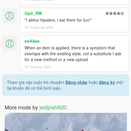
Opit_RM
"I abhor hipsters, i eat them for fun!"
28 Tháng một, 2022
eeAAee
When an item is applied, there is a symptom that
overlaps with the existing style, not a substitute I ask
for a new method or a new upload
24 Tháng tư, 2024
Tham gia vào cuộc trò chuyện!
Đăng nhập
hoặc
đăng ký
một
tài khoản để có thể bình luận.
More mods by
jedijosh920
: