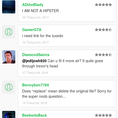
ADtheBlady
I AM NOT A HIPSTER
05 Tháng chín, 2017
GamerGTA
i need link for the tuxedo
10 Tháng chín, 2017
DiamondSaints
@jedijosh920
Can u fit it more sir? It quite goes
through trevor's head
07 Tháng một, 2018
Bennyben7789
Does “replace” mean delete the original file? Sorry for
the super noob question...
18 Tháng hai, 2018
BeeberIsBack