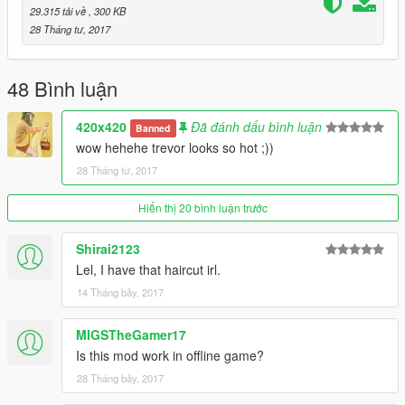
29.315 tải về
, 300 KB
28 Tháng tư, 2017
48 Bình luận
420x420
Đã đánh dấu bình luận
Banned
wow hehehe trevor looks so hot ;))
28 Tháng tư, 2017
Hiển thị 20 bình luận trước
Shirai2123
Lel, I have that haircut irl.
14 Tháng bảy, 2017
MIGSTheGamer17
Is this mod work in offline game?
28 Tháng bảy, 2017