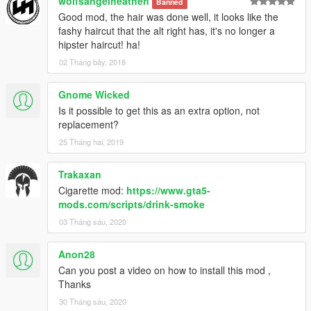
wolfsangelheathen
Banned
Good mod, the hair was done well, it looks like the
fashy haircut that the alt right has, it's no longer a
hipster haircut! ha!
02 Tháng bảy, 2018
Gnome Wicked
Is it possible to get this as an extra option, not
replacement?
25 Tháng hai, 2019
Trakaxan
Cigarette mod:
https://www.gta5-
mods.com/scripts/drink-smoke
03 Tháng sáu, 2020
Anon28
Can you post a video on how to install this mod ,
Thanks
30 Tháng sáu, 2020