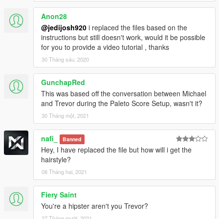
Anon28
@jedijosh920
i replaced the files based on the
instructions but still doesn't work, would it be possible
for you to provide a video tutorial , thanks
30 Tháng sáu, 2020
GunchapRed
This was based off the conversation between Michael
and Trevor during the Paleto Score Setup, wasn't it?
30 Tháng một, 2021
nafi_
Banned
Hey, I have replaced the file but how will i get the
hairstyle?
08 Tháng hai, 2021
Fiery Saint
You're a hipster aren't you Trevor?
27 Tháng mười, 2021