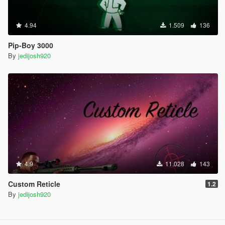
4.94
1.509
136
Pip-Boy 3000
By
jedijosh920
4.9
11.028
143
Custom Reticle
1.2
By
jedijosh920