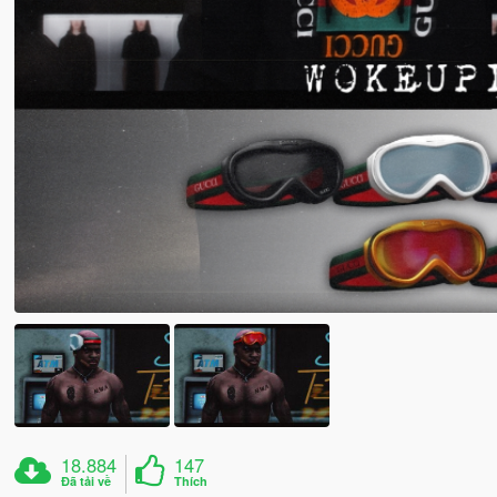
18.884
147
Đã tải về
Thích