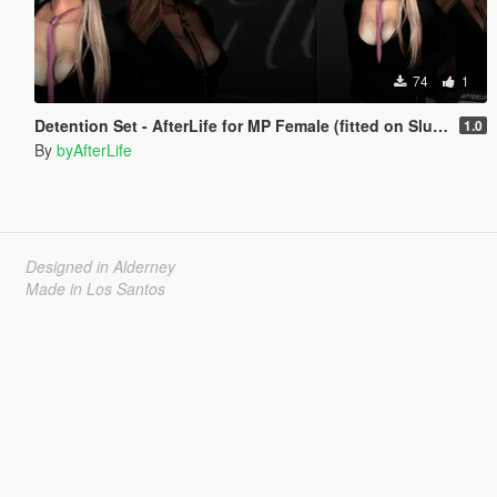
74
1
Detention Set - AfterLife for MP Female (fitted on Slut Body)
1.0
By
byAfterLife
Designed in Alderney
Made in Los Santos