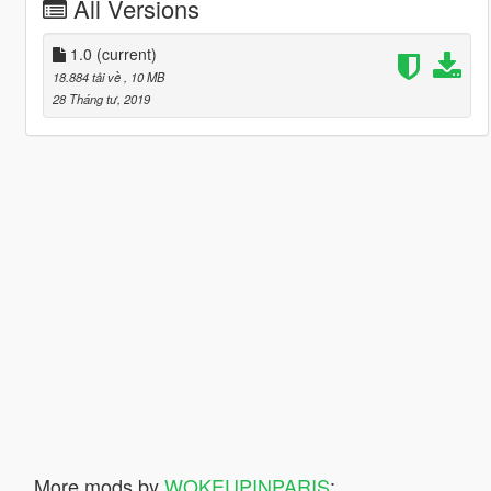
All Versions
1.0
(current)
18.884 tải về
, 10 MB
28 Tháng tư, 2019
More mods by
WOKEUPINPARIS
: