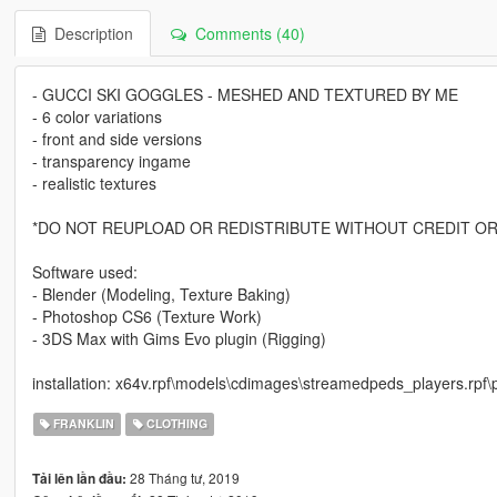
Description
Comments (40)
- GUCCI SKI GOGGLES - MESHED AND TEXTURED BY ME
- 6 color variations
- front and side versions
- transparency ingame
- realistic textures
*DO NOT REUPLOAD OR REDISTRIBUTE WITHOUT CREDIT OR
Software used:
- Blender (Modeling, Texture Baking)
- Photoshop CS6 (Texture Work)
- 3DS Max with Gims Evo plugin (Rigging)
installation: x64v.rpf\models\cdimages\streamedpeds_players.rpf
FRANKLIN
CLOTHING
28 Tháng tư, 2019
Tải lên lần đầu: