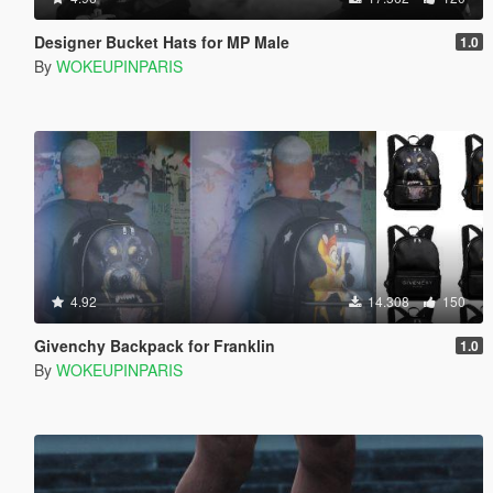
Designer Bucket Hats for MP Male
1.0
By
WOKEUPINPARIS
4.92
14.308
150
Givenchy Backpack for Franklin
1.0
By
WOKEUPINPARIS