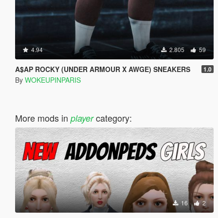
4.94
2.805
59
A$AP ROCKY (UNDER ARMOUR X AWGE) SNEAKERS
1.0
By
WOKEUPINPARIS
More mods in
category:
player
16
2