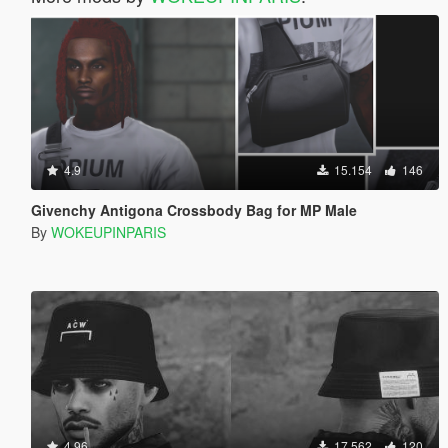
4.9
15.154
146
Givenchy Antigona Crossbody Bag for MP Male
By
WOKEUPINPARIS
4.96
17.562
120