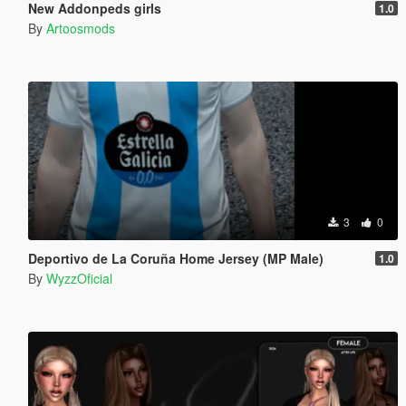
New Addonpeds girls
1.0
By
Artoosmods
3
0
Deportivo de La Coruña Home Jersey (MP Male)
1.0
By
WyzzOficial