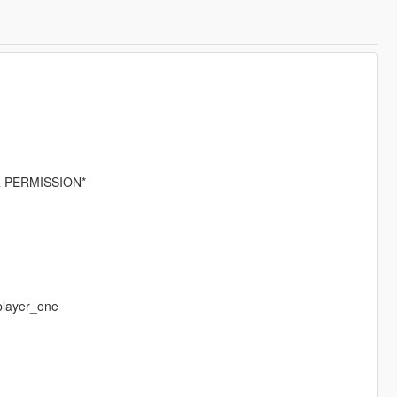
 PERMISSION*
\player_one