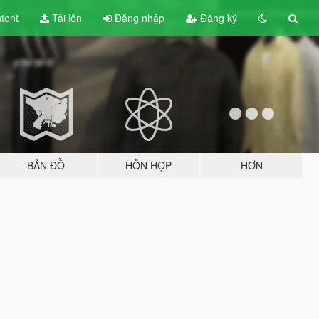
tent
Tải lên
Đăng nhập
Đăng ký
BẢN ĐỒ
HỖN HỢP
HƠN