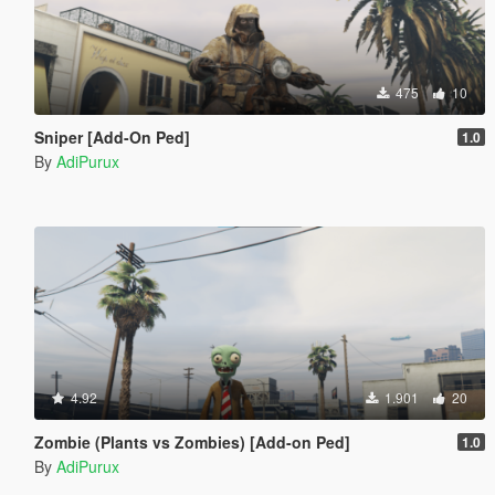
475
10
Sniper [Add-On Ped]
1.0
By
AdiPurux
4.92
1.901
20
Zombie (Plants vs Zombies) [Add-on Ped]
1.0
By
AdiPurux