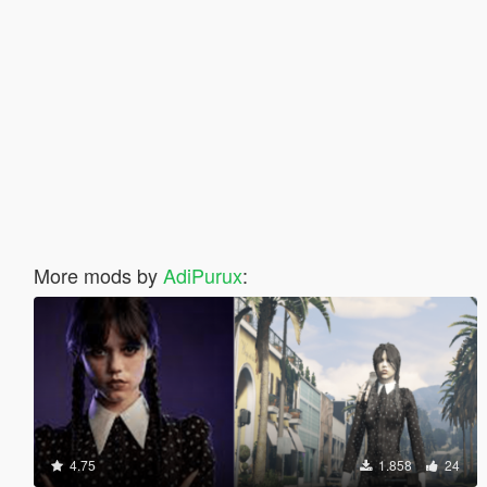
More mods by
AdiPurux
:
4.75
1.858
24