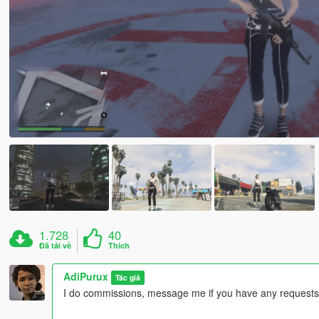
1.728
40
Đã tải về
Thích
AdiPurux
Tác giả
I do commissions, message me if you have any requests