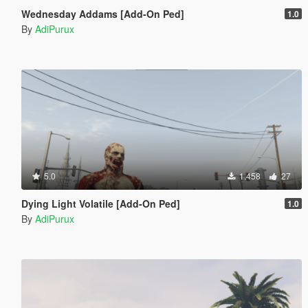
Wednesday Addams [Add-On Ped]
1.0
By
AdiPurux
5.0
1.458
27
Dying Light Volatile [Add-On Ped]
1.0
By
AdiPurux