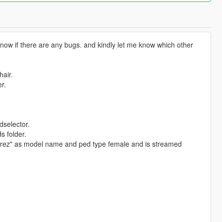
 know if there are any bugs. and kindly let me know which other
hair.
er.
dselector.
s folder.
arez" as model name and ped type female and is streamed