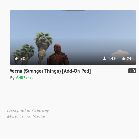
5.0
1.430
24
Vecna (Stranger Things) [Add-On Ped]
1.0
By
AdiPurux
Designed in Alderney
Made in Los Santos