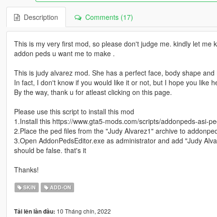
Description
Comments (17)
This is my very first mod, so please don't judge me. kindly let me
addon peds u want me to make .
This is judy alvarez mod. She has a perfect face, body shape and 
In fact, I don't know if you would like it or not, but I hope you like h
By the way, thank u for atleast clicking on this page.
Please use this script to install this mod
1.Install this https://www.gta5-mods.com/scripts/addonpeds-asi-pe
2.Place the ped files from the "Judy Alvarez1" archive to addonped
3.Open AddonPedsEditor.exe as administrator and add "Judy Alv
should be false. that's it
Thanks!
SKIN
ADD-ON
10 Tháng chín, 2022
Tải lên lần đầu: