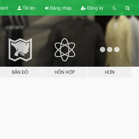
tent
Tải lên
Đăng nhập
Đăng ký
BẢN ĐỒ
HỖN HỢP
HƠN