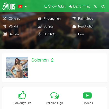
Show Adult
Đăng nhập
Công cụ
Phương tiện
Paint Jobs
Vũ khí
Scripts
Người chơi
Bản đồ
Hỗn hợp
Hơn
Solomon_2
6 đã được like
39 bình luận
0 videos