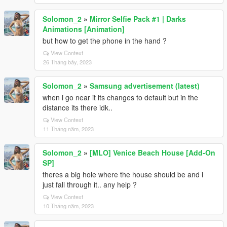
Solomon_2
»
Mirror Selfie Pack #1 | Darks
Animations [Animation]
but how to get the phone in the hand ?
View Context
26 Tháng bảy, 2023
Solomon_2
»
Samsung advertisement (latest)
when i go near it its changes to default but in the
distance its there idk..
View Context
11 Tháng năm, 2023
Solomon_2
»
[MLO] Venice Beach House [Add-On
SP]
theres a big hole where the house should be and i
just fall through it.. any help ?
View Context
10 Tháng năm, 2023