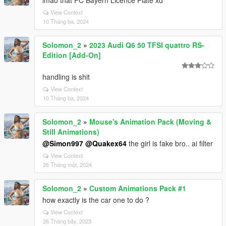
lmao that FC Bayern Licence Plate xd
View Context
10 Tháng ba, 2024
Solomon_2
»
2023 Audi Q6 50 TFSI quattro RS-
Edition [Add-On]
handling is shit
View Context
10 Tháng ba, 2024
Solomon_2
»
Mouse's Animation Pack (Moving &
Still Animations)
@Simon997
@Quakex64
the girl is fake bro.. ai filter
View Context
26 Tháng một, 2024
Solomon_2
»
Custom Animations Pack #1
how exactly is the car one to do ?
View Context
26 Tháng bảy, 2023