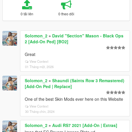
0 tải lên
0 theo dõi
Solomon_2
»
David "Section" Mason - Black Ops
2 [Add-On Ped] [BO2]
Great
View Context
01 Tháng một, 2026
Solomon_2
»
Shaundi (Saints Row 3 Remastered)
[Add-On Ped | Replace]
One of the best Skin Mods ever here on this Website
View Context
30 Tháng chín, 2024
Solomon_2
»
Audi RS7 2021 [Add-On | Extras]