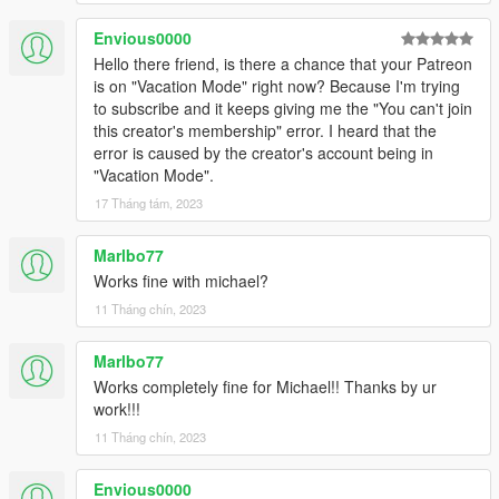
Envious0000
Hello there friend, is there a chance that your Patreon
is on "Vacation Mode" right now? Because I'm trying
to subscribe and it keeps giving me the "You can't join
this creator's membership" error. I heard that the
error is caused by the creator's account being in
"Vacation Mode".
17 Tháng tám, 2023
Marlbo77
Works fine with michael?
11 Tháng chín, 2023
Marlbo77
Works completely fine for Michael!! Thanks by ur
work!!!
11 Tháng chín, 2023
Envious0000