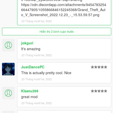
https://cdn.discordapp.com/attachments/9454783254
66447905/1055866846152245368/Grand_Theft_Aut
o_V_Screenshot_2022.12.23_-_15.53.59.57.png
23 Tháng mười hai, 2022
Hiển thị 2 bình luận trước
jokguri
It's amazing
23 Tháng mười hai, 2022
JustDancePC
This is actually pretty cool. Nice
23 Tháng mười hai, 2022
Klaatu269
great mod
23 Tháng mười hai, 2022