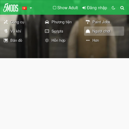
Show Adult
Đăng nhập
Công cụ
Phương tiện
Paint Jobs
Vũ khí
Scripts
Người chơi
Bản đồ
Hỗn hợp
Hơn