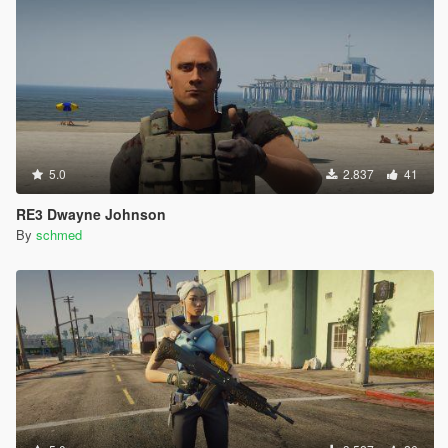
5.0
2.837
41
RE3 Dwayne Johnson
By
schmed