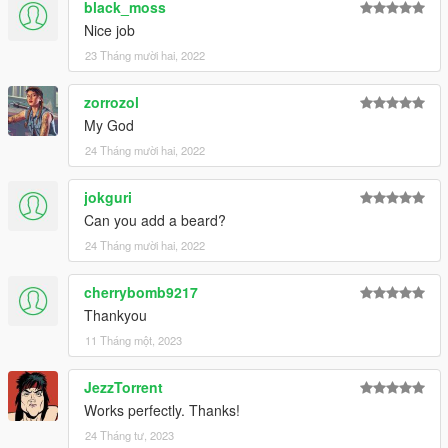
black_moss
Nice job
23 Tháng mười hai, 2022
zorrozol
My God
24 Tháng mười hai, 2022
jokguri
Can you add a beard?
24 Tháng mười hai, 2022
cherrybomb9217
Thankyou
11 Tháng một, 2023
JezzTorrent
Works perfectly. Thanks!
24 Tháng tư, 2023