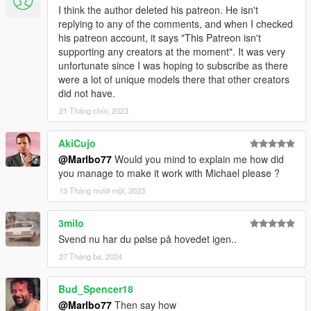
I think the author deleted his patreon. He isn't
replying to any of the comments, and when I checked
his patreon account, it says "This Patreon isn't
supporting any creators at the moment". It was very
unfortunate since I was hoping to subscribe as there
were a lot of unique models there that other creators
did not have.
21 Tháng chín, 2023
AkiCujo
@Marlbo77
Would you mind to explain me how did
you manage to make it work with Michael please ?
13 Tháng mười một, 2023
3milo
Svend nu har du pølse på hovedet igen..
27 Tháng ba, 2024
Bud_Spencer18
@Marlbo77
Then say how