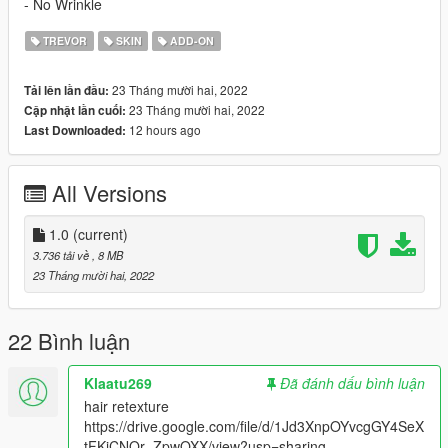
- No Wrinkle
TREVOR
SKIN
ADD-ON
23 Tháng mười hai, 2022
Tải lên lần đầu:
23 Tháng mười hai, 2022
Cập nhật lần cuối:
12 hours ago
Last Downloaded:
All Versions
1.0
(current)
3.736 tải về
, 8 MB
23 Tháng mười hai, 2022
22 Bình luận
Klaatu269
Đã đánh dấu bình luận
hair retexture
https://drive.google.com/file/d/1Jd3XnpOYvcgGY4SeX
tFKiCNQr_ZpwOXX/view?usp=sharing