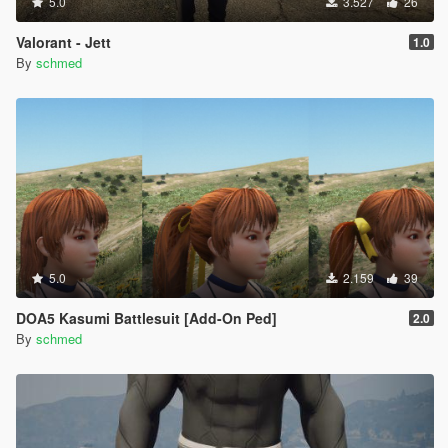
5.0
3.527
26
Valorant - Jett
1.0
By
schmed
5.0
2.159
39
DOA5 Kasumi Battlesuit [Add-On Ped]
2.0
By
schmed