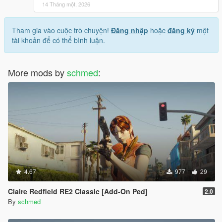
14 Tháng một, 2026
Tham gia vào cuộc trò chuyện!
Đăng nhập
hoặc
đăng ký
một
tài khoản để có thể bình luận.
More mods by
schmed
:
4.67
977
29
Claire Redfield RE2 Classic [Add-On Ped]
2.0
By
schmed