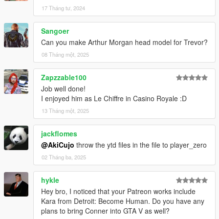
17 Tháng tư, 2024
Sangoer
Can you make Arthur Morgan head model for Trevor?
08 Tháng một, 2025
Zapzzable100
Job well done!
I enjoyed him as Le Chiffre in Casino Royale :D
13 Tháng một, 2025
jackflomes
@AkiCujo
throw the ytd files in the file to player_zero
02 Tháng ba, 2025
hykle
Hey bro, I noticed that your Patreon works include
Kara from Detroit: Become Human. Do you have any
plans to bring Conner into GTA V as well?