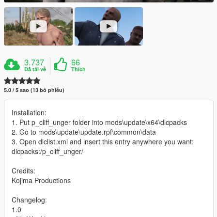
3.737
66
Đã tải về
Thích
5.0 / 5 sao (13 bỏ phiếu)
Installation:
1. Put p_cliff_unger folder into mods\update\x64\dlcpacks
2. Go to mods\update\update.rpf\common\data
3. Open dlclist.xml and insert this entry anywhere you want:
dlcpacks:/p_cliff_unger/
Credits:
Kojima Productions
Changelog:
1.0