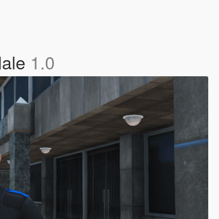
Male
1.0