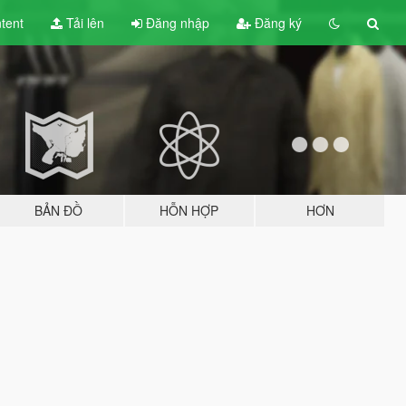
tent
Tải lên
Đăng nhập
Đăng ký
BẢN ĐỒ
HỖN HỢP
HƠN