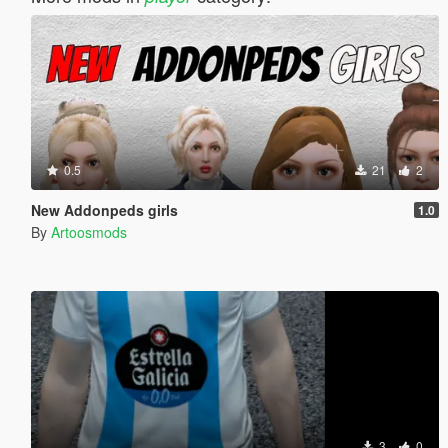
0.5
21
2
New Addonpeds girls
1.0
By
Artoosmods
3
0