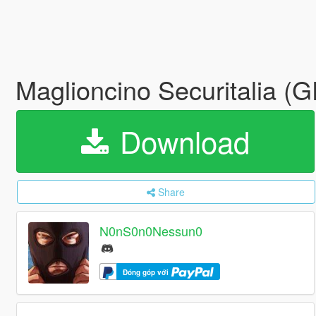
Maglioncino Securitalia (
Download
Share
N0nS0n0Nessun0
Đóng góp với