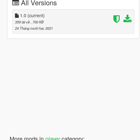
All Versions
1.0
(current)
359 tải về
, 700 KB
24 Tháng mười hai, 2021
More mods in
category:
player