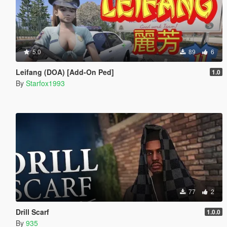
5.0
89
6
Leifang (DOA) [Add-On Ped]
1.0
By
Starfox1993
77
2
Drill Scarf
1.0.0
By
935