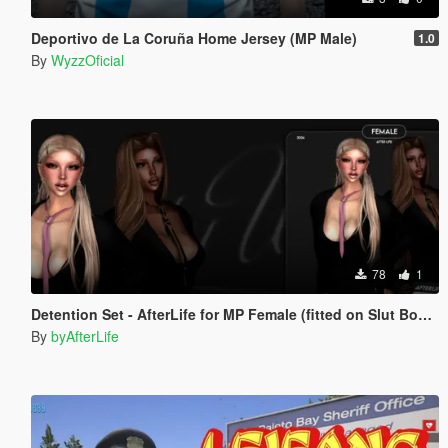
Deportivo de La Coruña Home Jersey (MP Male)
1.0
By
WyzzOficial
78
1
Detention Set - AfterLife for MP Female (fitted on Slut Body)
By
byAfterLife