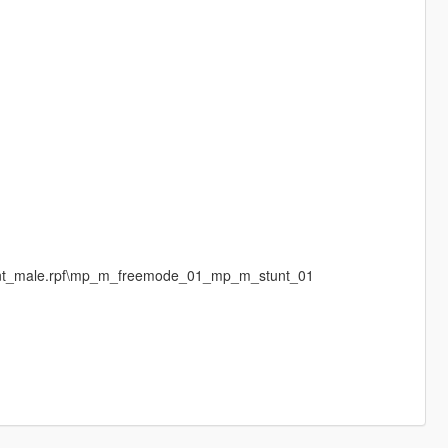
stunt_male.rpf\mp_m_freemode_01_mp_m_stunt_01