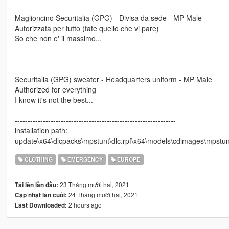
Maglioncino Securitalia (GPG) - Divisa da sede - MP Male
Autorizzata per tutto (fate quello che vi pare)
So che non e' il massimo...
---------------------------------------------------------------
Securitalia (GPG) sweater - Headquarters uniform - MP Male
Authorized for everything
I know it's not the best...
---------------------------------------------------------------
installation path:
update\x64\dlcpacks\mpstunt\dlc.rpf\x64\models\cdimages\mp
CLOTHING
EMERGENCY
EUROPE
23 Tháng mười hai, 2021
Tải lên lần đầu:
24 Tháng mười hai, 2021
Cập nhật lần cuối:
2 hours ago
Last Downloaded: