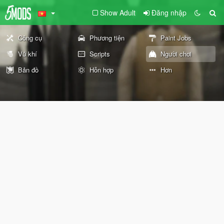
Show Adult
Đăng nhập
Công cụ
Phương tiện
Paint Jobs
Vũ khí
Scripts
Người chơi
Bản đồ
Hỗn hợp
Hơn