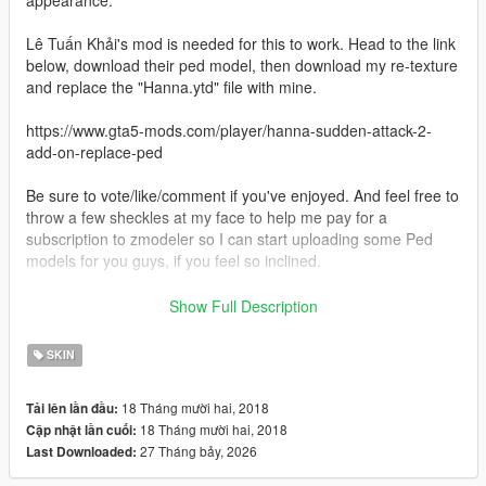
appearance.
Lê Tuấn Khải's mod is needed for this to work. Head to the link
below, download their ped model, then download my re-texture
and replace the "Hanna.ytd" file with mine.
https://www.gta5-mods.com/player/hanna-sudden-attack-2-
add-on-replace-ped
Be sure to vote/like/comment if you've enjoyed. And feel free to
throw a few sheckles at my face to help me pay for a
subscription to zmodeler so I can start uploading some Ped
models for you guys, if you feel so inclined.
Thanks for downloading!
Show Full Description
HAVE FUN!
SKIN
18 Tháng mười hai, 2018
Tải lên lần đầu:
18 Tháng mười hai, 2018
Cập nhật lần cuối:
27 Tháng bảy, 2026
Last Downloaded: