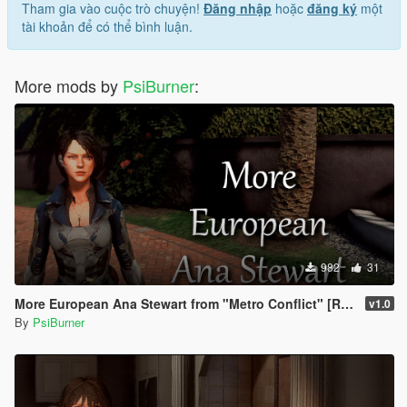
Tham gia vào cuộc trò chuyện!
Đăng nhập
hoặc
đăng ký
một
tài khoản để có thể bình luận.
More mods by
PsiBurner
:
982
31
More European Ana Stewart from "Metro Conflict" [Retexture]
v1.0
By
PsiBurner