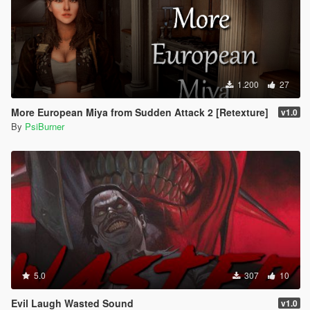
1.200
27
More European Miya from Sudden Attack 2 [Retexture]
v1.0
By
PsiBurner
5.0
307
10
Evil Laugh Wasted Sound
v1.0