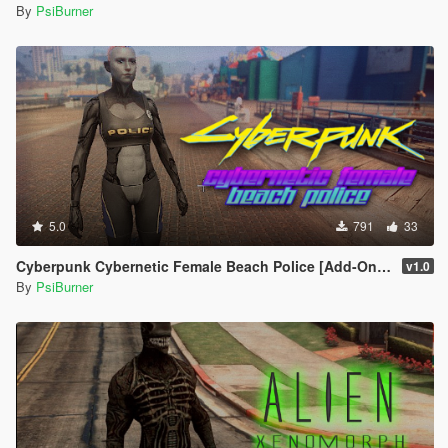
By
PsiBurner
5.0
791
33
Cyberpunk Cybernetic Female Beach Police [Add-On / Replace]
v1.0
By
PsiBurner