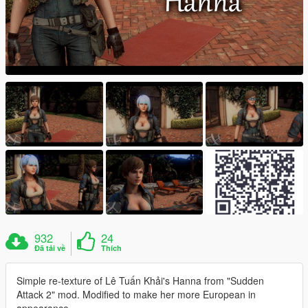
932
24
Đã tải về
Thích
Simple re-texture of Lê Tuấn Khải's Hanna from "Sudden
Attack 2" mod. Modified to make her more European in