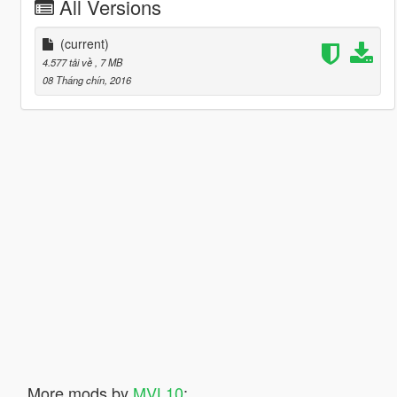
All Versions
(current)
4.577 tải về
, 7 MB
08 Tháng chín, 2016
More mods by
MVL10
: