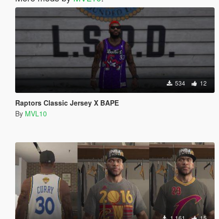
534
12
Raptors Classic Jersey X BAPE
By
MVL10
1.161
15