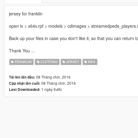
jersey for franklin
open iv > x64v.rpf > models > cdimages > streamedpeds_players.rpf
Back up your files in case you don't like it, so that you can return to
Thank You ...
FRANKLIN
CLOTHING
JERSEY
NBA
08 Tháng chín, 2016
Tải lên lần đầu:
08 Tháng chín, 2016
Cập nhật lần cuối:
1 ngày trước
Last Downloaded: