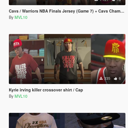
Cavs / Warriors NBA Finals Jersey (Game 7) + Cavs Championship Shirt and Cap
By
MVL10
335
6
Kyrie irving killer crossover shirt / Cap
By
MVL10