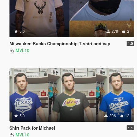
5.0
278
2
Milwaukee Bucks Championship T-shirt and cap
1.0
By
MVL10
5.0
896
12
Shirt Pack for Michael
1.1
By
MVL10