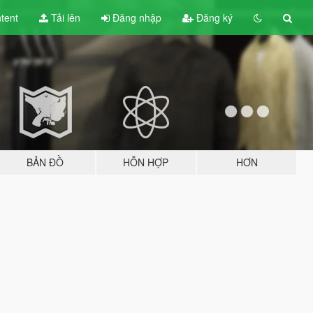
tent
Tải lên
Đăng nhập
Đăng ký
BẢN ĐỒ
HỖN HỢP
HƠN