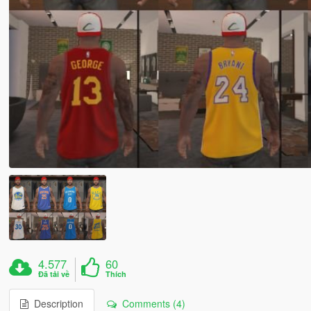
4.577
60
Đã tải về
Thích
Description
Comments (4)