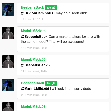
BeeberIsBack
Tác giả
@DavionDeminous
i may do it soon dude
14 Tháng tư, 2019
MarinLMSdz06
@BeeberIsBack
Can u make a lakers texture with
the same model? That will be awesome!
17 Tháng mười, 2020
MarinLMSdz06
@BeeberIsBack
?
22 Tháng mười, 2020
BeeberIsBack
Tác giả
@MarinLMSdz06
i will look into it sorry dude
22 Tháng mười, 2020
MarinLMSdz06