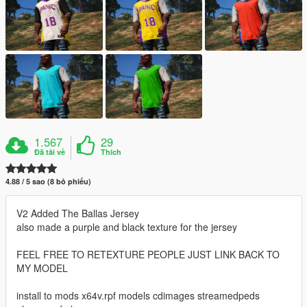
1.567
29
Đã tải về
Thích
4.88 / 5 sao (8 bỏ phiếu)
V2 Added The Ballas Jersey
also made a purple and black texture for the jersey
FEEL FREE TO RETEXTURE PEOPLE JUST LINK BACK TO
MY MODEL
install to mods x64v.rpf models cdimages streamedpeds