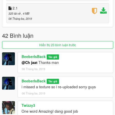
2.1
325 tải về
, 4 MB
06 Tháng ba, 2019
42 Bình luận
Hiển thị 20 bình luận trước
BeeberIsBack
Tác giả
@Ch jaat
Thanks man
06 Tháng ba, 2019
BeeberIsBack
Tác giả
i missed a texture so i re-uploaded sorry guys
06 Tháng ba, 2019
Twizzy3
One word Amazing! dang good job