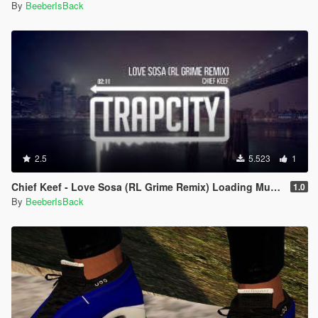
By
BeeberIsBack
2.5
5.523
1
Chief Keef - Love Sosa (RL Grime Remix) Loading Music
1.0
By
BeeberIsBack