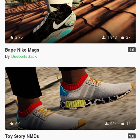
2.75
1.943
27
Bape Nike Mags
1.0
By
BeeberIsBack
5.0
924
14
Toy Story NMDs
1.0