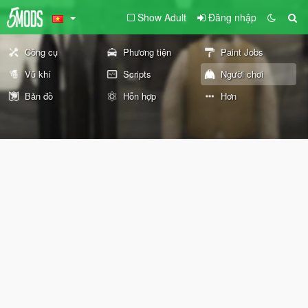
Show Adult
Đăng nhập
Công cụ
Phương tiện
Paint Jobs
Vũ khí
Scripts
Người chơi
Bản đồ
Hỗn hợp
Hơn