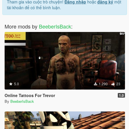
Tham gia vào cuộc trò chuyện!
Đăng nhập
hoặc
đăng ký
một
tài khoản để có thể bình luận.
More mods by
BeeberIsBack
:
5.0
1.290
23
Online Tattoos For Trevor
1.0
By
BeeberIsBack