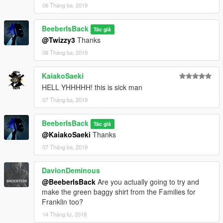
06 Tháng ba, 2019
BeeberIsBack
Tác giả
@Twizzy3
Thanks
06 Tháng ba, 2019
KaiakoSaeki
HELL YHHHHH! this is sick man
07 Tháng ba, 2019
BeeberIsBack
Tác giả
@KaiakoSaeki
Thanks
07 Tháng ba, 2019
DavionDeminous
@BeeberIsBack
Are you actually going to try and
make the green baggy shirt from the Families for
Franklin too?
14 Tháng tư, 2019