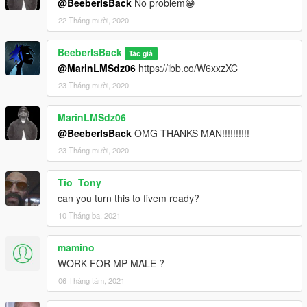
@BeeberIsBack
No problem😁
22 Tháng mười, 2020
BeeberIsBack
Tác giả
@MarinLMSdz06
https://ibb.co/W6xxzXC
23 Tháng mười, 2020
MarinLMSdz06
@BeeberIsBack
OMG THANKS MAN!!!!!!!!!!
23 Tháng mười, 2020
Tio_Tony
can you turn this to fivem ready?
10 Tháng ba, 2021
mamino
WORK FOR MP MALE ?
06 Tháng tám, 2021