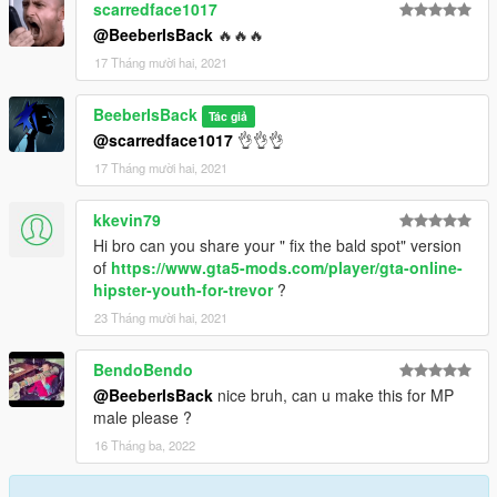
scarredface1017
@BeeberIsBack
🔥🔥🔥
17 Tháng mười hai, 2021
BeeberIsBack
Tác giả
@scarredface1017
👌👌👌
17 Tháng mười hai, 2021
kkevin79
Hi bro can you share your " fix the bald spot" version
of
https://www.gta5-mods.com/player/gta-online-
hipster-youth-for-trevor
?
23 Tháng mười hai, 2021
BendoBendo
@BeeberIsBack
nice bruh, can u make this for MP
male please ?
16 Tháng ba, 2022