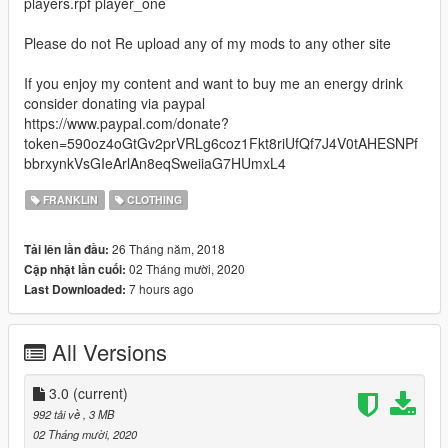
players.rpf player_one
Please do not Re upload any of my mods to any other site
If you enjoy my content and want to buy me an energy drink
consider donating via paypal
https://www.paypal.com/donate?
token=590oz4oGtGv2prVRLg6coz1Fkt8riUfQf7J4V0tAHESNPf
bbrxynkVsGIeArlAn8eqSweiiaG7HUmxL4
FRANKLIN
CLOTHING
26 Tháng năm, 2018
Tải lên lần đầu:
02 Tháng mười, 2020
Cập nhật lần cuối:
7 hours ago
Last Downloaded:
All Versions
3.0
(current)
992 tải về
, 3 MB
02 Tháng mười, 2020