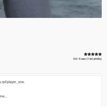
5.0 / 5 sao (1 bỏ phiếu)
.rpf/player_one.
me...