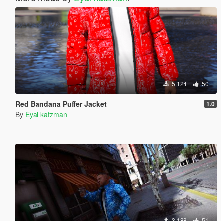
5.124
50
Red Bandana Puffer Jacket
1.0
By
Eyal katzman
3.188
51