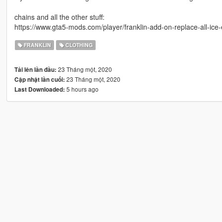
chains and all the other stuff:
https://www.gta5-mods.com/player/franklin-add-on-replace-all-ice-
FRANKLIN
CLOTHING
23 Tháng một, 2020
Tải lên lần đầu:
23 Tháng một, 2020
Cập nhật lần cuối:
5 hours ago
Last Downloaded: