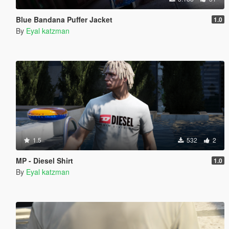
Blue Bandana Puffer Jacket
1.0
By
Eyal katzman
1.5
532
2
MP - Diesel Shirt
1.0
By
Eyal katzman