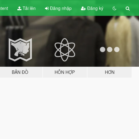
tent
Tải lên
Đăng nhập
Đăng ký
BẢN ĐỒ
HỖN HỢP
HƠN