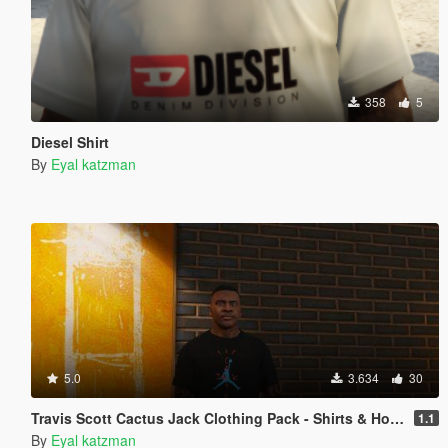
358
5
Diesel Shirt
By
Eyal katzman
5.0
3.634
30
Travis Scott Cactus Jack Clothing Pack - Shirts & Hoodies - Franklin
1.1
By
Eyal katzman