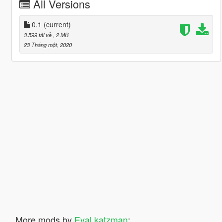
All Versions
0.1
(current)
3.599 tải về
, 2 MB
23 Tháng một, 2020
More mods by
Eyal katzman
: