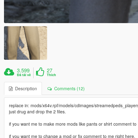
3.599
27
Đã tải về
Thích
Description
Comments (12)
replace in: mods/x64v.rpf/models/cdimages/streamedpeds_players
just drug and drop the 2 files.
if you want me to make more mods like pants or shirt comment to 
if you want me to change a mod or fix comment to me right here.