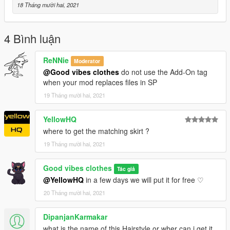
18 Tháng mười hai, 2021
4 Bình luận
ReNNie
Moderator
@Good vibes clothes
do not use the Add-On tag
when your mod replaces files in SP
19 Tháng mười hai, 2021
YellowHQ
where to get the matching skirt ?
19 Tháng mười hai, 2021
Good vibes clothes
Tác giả
@YellowHQ
in a few days we will put it for free ♡
20 Tháng mười hai, 2021
DipanjanKarmakar
what is the name of this Hairstyle or wher can i get it