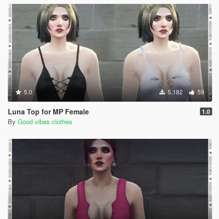
5.0
5.182
59
Luna Top for MP Female
1.0
By
Good vibes clothes