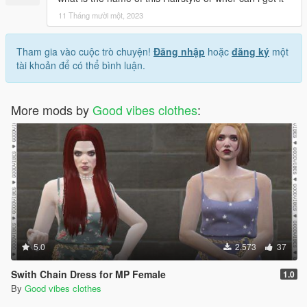
11 Tháng mười một, 2023
Tham gia vào cuộc trò chuyện!
Đăng nhập
hoặc
đăng ký
một
tài khoản để có thể bình luận.
More mods by
Good vibes clothes
:
5.0
2.573
37
Swith Chain Dress for MP Female
1.0
By
Good vibes clothes