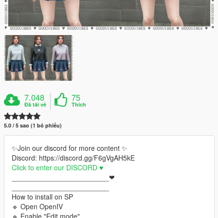
7.048
75
Đã tải về
Thích
5.0 / 5 sao (1 bỏ phiếu)
✨Join our discord for more content ✨
Discord: https://discord.gg/F6gVgAH5kE
Click to enter our DISCORD ♥
_________________________❤
_________________________
How to install on SP
🔹 Open OpenIV
🔹 Enable "Edit mode"