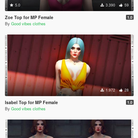
5.0
3.390
59
Zoe Top for MP Female
1.0
By
Good vibes clothes
1.972
28
Isabel Top for MP Female
1.0
By
Good vibes clothes