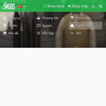
Show Adult
Đăng nhập
Công cụ
Phương tiện
Paint Jobs
Vũ khí
Scripts
Người chơi
Bản đồ
Hỗn hợp
Hơn