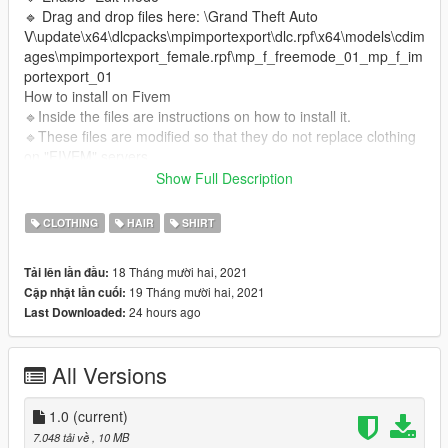
🔹 Drag and drop files here: \Grand Theft Auto
V\update\x64\dlcpacks\mpimportexport\dlc.rpf\x64\models\cdim
ages\mpimportexport_female.rpf\mp_f_freemode_01_mp_f_im
portexport_01
How to install on Fivem
🔹Inside the files are instructions on how to install it.
🔹These files are modified so that they do not replace clothing
on "FIVEM" servers.
_________________________❤
Show Full Description
_________________________
❤I have permission from this Simmer to upload its content.❤
CLOTHING
HAIR
SHIRT
✨CREDITS TS4✨:
Original Post
Web Simplicaty
Patreon
18 Tháng mười hai, 2021
Tải lên lần đầu:
Simpliciaty
Instagram Simpliciaty
19 Tháng mười hai, 2021
Cập nhật lần cuối:
24 hours ago
Last Downloaded:
All Versions
1.0
(current)
7.048 tải về
, 10 MB