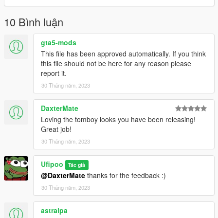
10 Bình luận
gta5-mods
This file has been approved automatically. If you think
this file should not be here for any reason please
report it.
30 Tháng năm, 2023
DaxterMate
Loving the tomboy looks you have been releasing!
Great job!
30 Tháng năm, 2023
Ufipoo
Tác giả
@DaxterMate
thanks for the feedback :)
30 Tháng năm, 2023
astralpa