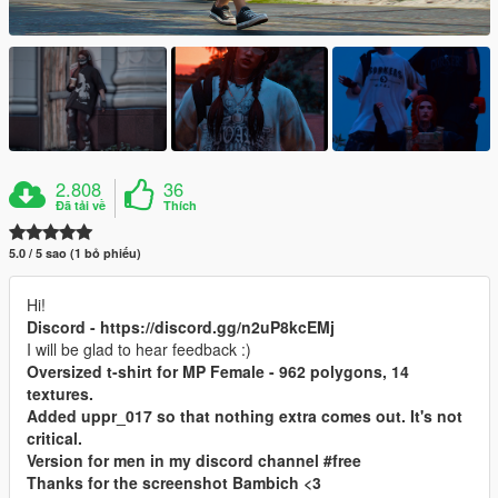
2.808
36
Đã tải về
Thích
5.0 / 5 sao (1 bỏ phiếu)
Hi!
Discord - https://discord.gg/n2uP8kcEMj
I will be glad to hear feedback :)
Oversized t-shirt for MP Female - 962 polygons, 14
textures.
Added uppr_017 so that nothing extra comes out. It's not
critical.
Version for men in my discord channel #free
Thanks for the screenshot Bambich <3