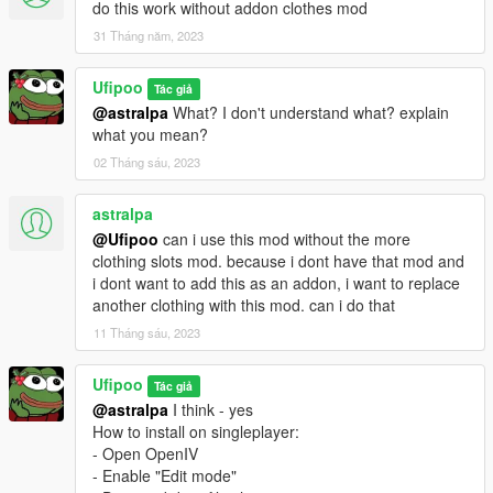
do this work without addon clothes mod
31 Tháng năm, 2023
Ufipoo
Tác giả
@astralpa
What? I don't understand what? explain
what you mean?
02 Tháng sáu, 2023
astralpa
@Ufipoo
can i use this mod without the more
clothing slots mod. because i dont have that mod and
i dont want to add this as an addon, i want to replace
another clothing with this mod. can i do that
11 Tháng sáu, 2023
Ufipoo
Tác giả
@astralpa
I think - yes
How to install on singleplayer:
- Open OpenIV
- Enable "Edit mode"