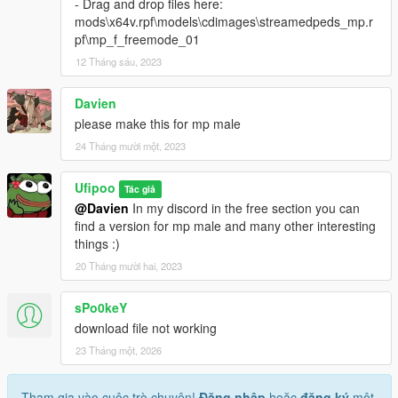
- Drag and drop files here:
mods\x64v.rpf\models\cdimages\streamedpeds_mp.r
pf\mp_f_freemode_01
12 Tháng sáu, 2023
Davien
please make this for mp male
24 Tháng mười một, 2023
Ufipoo
Tác giả
@Davien
In my discord in the free section you can
find a version for mp male and many other interesting
things :)
20 Tháng mười hai, 2023
sPo0keY
download file not working
23 Tháng một, 2026
Tham gia vào cuộc trò chuyện!
Đăng nhập
hoặc
đăng ký
một