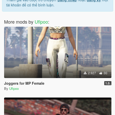
tài khoản để có thể bình luận.
More mods by
Ufipoo
:
2.927
30
Joggers for MP Female
1.0.
By
Ufipoo