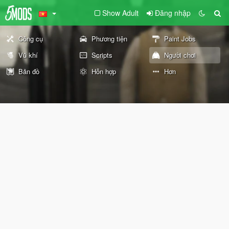
Show Adult
Đăng nhập
Công cụ
Phương tiện
Paint Jobs
Vũ khí
Scripts
Người chơi
Bản đồ
Hỗn hợp
Hơn