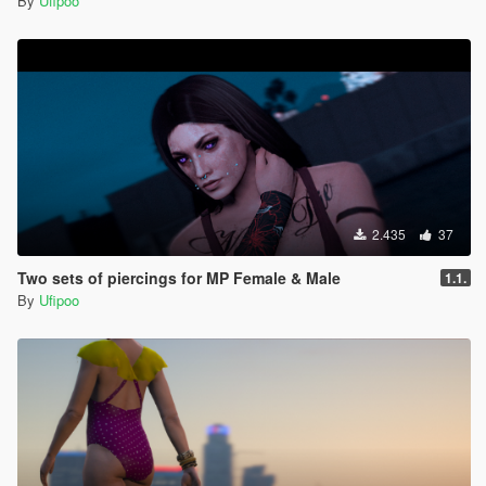
By
Ufipoo
2.435
37
Two sets of piercings for MP Female & Male
1.1.
By
Ufipoo