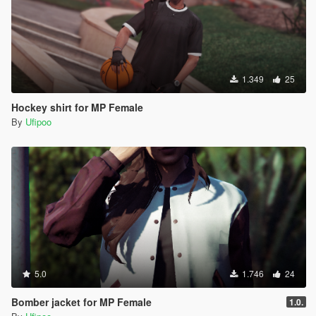
1.349
25
Hockey shirt for MP Female
By
Ufipoo
5.0
1.746
24
Bomber jacket for MP Female
1.0.