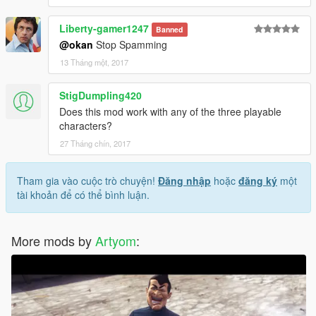
Liberty-gamer1247
Banned
@okan
Stop Spamming
13 Tháng một, 2017
StigDumpling420
Does this mod work with any of the three playable
characters?
27 Tháng chín, 2017
Tham gia vào cuộc trò chuyện!
Đăng nhập
hoặc
đăng ký
một
tài khoản để có thể bình luận.
More mods by
Artyom
: