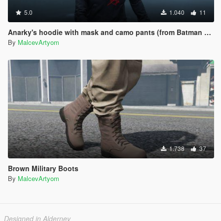
5.0
1.040
11
Anarky's hoodie with mask and camo pants (from Batman Comics)
By
MalcevArtyom
1.738
37
Brown Military Boots
By
MalcevArtyom
Designed in Alderney