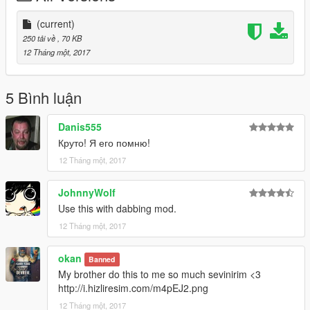
(current)
250 tải về
, 70 KB
12 Tháng một, 2017
5 Bình luận
Danis555
Круто! Я его помню!
12 Tháng một, 2017
JohnnyWolf
Use this with dabbing mod.
12 Tháng một, 2017
okan
Banned
My brother do this to me so much sevinirim <3
http://i.hizliresim.com/m4pEJ2.png
12 Tháng một, 2017