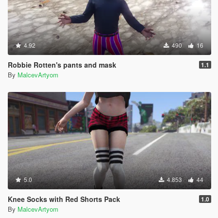
4.92
490
16
Robbie Rotten's pants and mask
1.1
By
MalcevArtyom
5.0
4.853
44
Knee Socks with Red Shorts Pack
1.0
By
MalcevArtyom