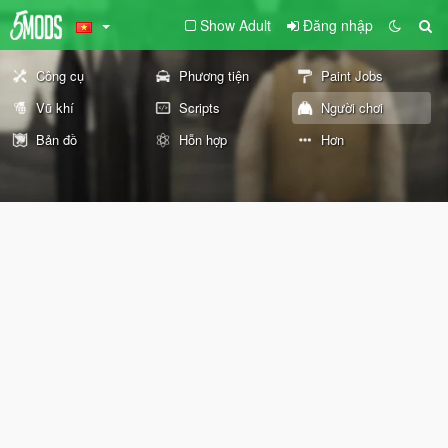
Show Adult
Đăng nhập
Công cụ
Phương tiện
Paint Jobs
Vũ khí
Scripts
Người chơi
Bản đồ
Hỗn hợp
Hơn