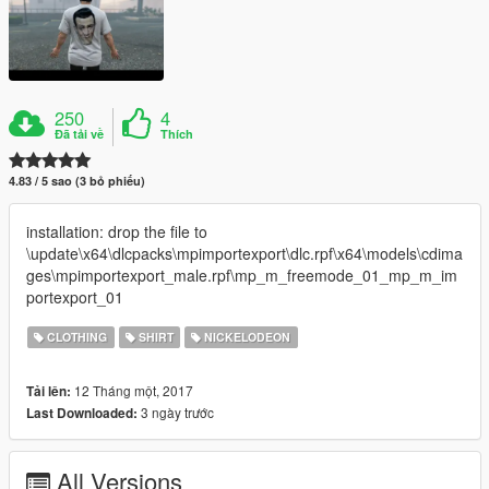
250
4
Đã tải về
Thích
4.83 / 5 sao (3 bỏ phiếu)
installation: drop the file to
\update\x64\dlcpacks\mpimportexport\dlc.rpf\x64\models\cdima
ges\mpimportexport_male.rpf\mp_m_freemode_01_mp_m_im
portexport_01
CLOTHING
SHIRT
NICKELODEON
12 Tháng một, 2017
Tải lên:
3 ngày trước
Last Downloaded:
All Versions