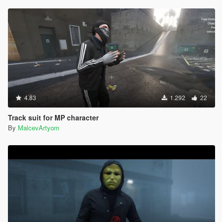
4.83
1.292
22
Track suit for MP character
By
MalcevArtyom