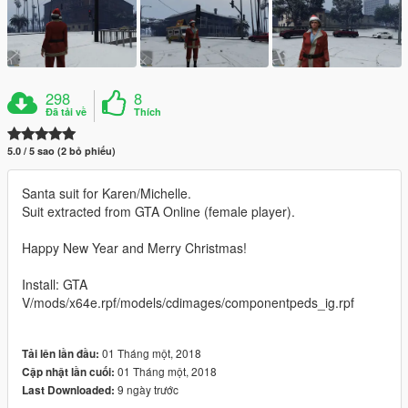
298
8
Đã tải về
Thích
5.0 / 5 sao (2 bỏ phiếu)
Santa suit for Karen/Michelle.
Suit extracted from GTA Online (female player).
Happy New Year and Merry Christmas!
Install: GTA
V/mods/x64e.rpf/models/cdimages/componentpeds_ig.rpf
01 Tháng một, 2018
Tải lên lần đầu:
01 Tháng một, 2018
Cập nhật lần cuối:
9 ngày trước
Last Downloaded: