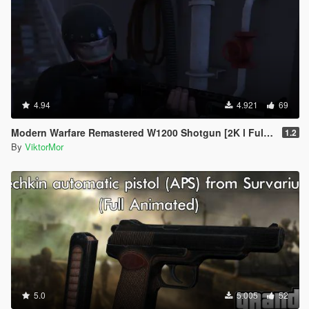
4.94
4.921
69
Modern Warfare Remastered W1200 Shotgun [2K l Full Animated]
1.2
By
ViktorMor
5.0
5.005
52