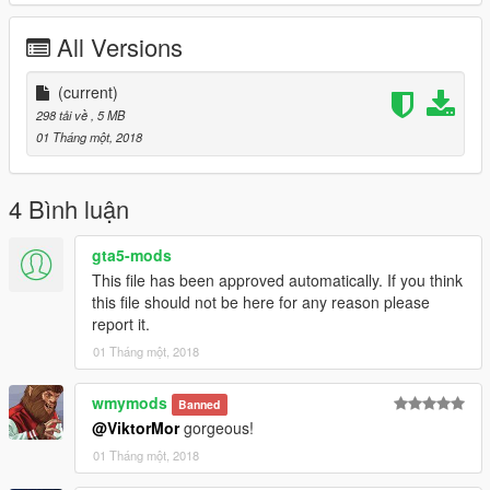
All Versions
(current)
298 tải về
, 5 MB
01 Tháng một, 2018
4 Bình luận
gta5-mods
This file has been approved automatically. If you think
this file should not be here for any reason please
report it.
01 Tháng một, 2018
wmymods
Banned
@ViktorMor
gorgeous!
01 Tháng một, 2018