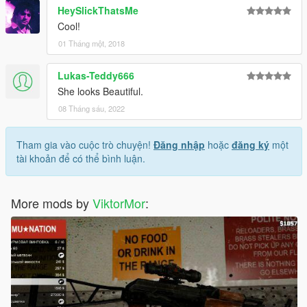
HeySlickThatsMe
Cool!
01 Tháng một, 2018
Lukas-Teddy666
She looks Beautiful.
08 Tháng sáu, 2022
Tham gia vào cuộc trò chuyện!
Đăng nhập
hoặc
đăng ký
một
tài khoản để có thể bình luận.
More mods by
ViktorMor
: