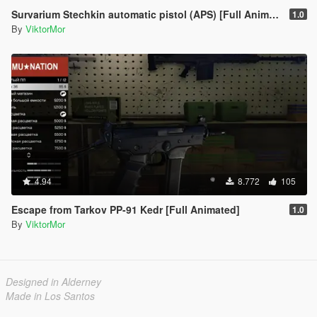
Survarium Stechkin automatic pistol (APS) [Full Animated]
1.0
By
ViktorMor
4.94
8.772
105
Escape from Tarkov PP-91 Kedr [Full Animated]
1.0
By
ViktorMor
Designed in Alderney
Made in Los Santos