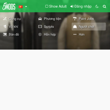
Show Adult
Đăng nhập
Công cụ
Phương tiện
Paint Jobs
Vũ khí
Scripts
Người chơi
Bản đồ
Hỗn hợp
Hơn