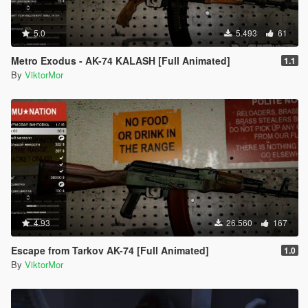
5.0
5.493
61
Metro Exodus - AK-74 KALASH [Full Animated]
1.1
By
ViktorMor
4.93
26.560
167
Escape from Tarkov AK-74 [Full Animated]
1.0
By
ViktorMor