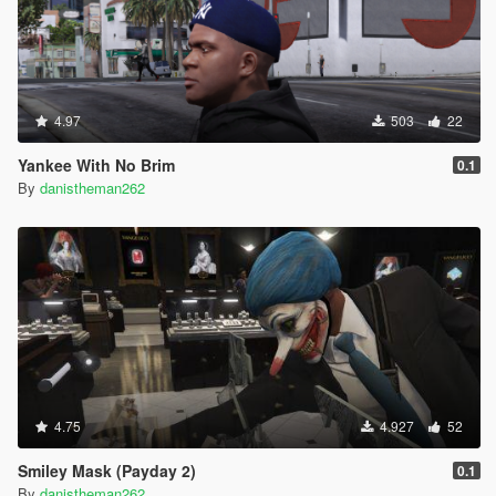
4.97
503
22
Yankee With No Brim
0.1
By
danistheman262
4.75
4.927
52
Smiley Mask (Payday 2)
0.1
By
danistheman262