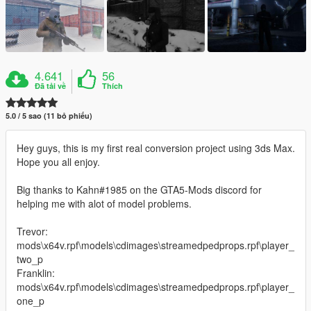
4.641
56
Đã tải về
Thích
5.0 / 5 sao (11 bỏ phiếu)
Hey guys, this is my first real conversion project using 3ds Max.
Hope you all enjoy.
Big thanks to Kahn#1985 on the GTA5-Mods discord for
helping me with alot of model problems.
Trevor:
mods\x64v.rpf\models\cdimages\streamedpedprops.rpf\player_
two_p
Franklin:
mods\x64v.rpf\models\cdimages\streamedpedprops.rpf\player_
one_p