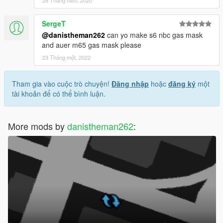
28 Tháng năm, 2020
SergeT
@danistheman262
can yo make s6 nbc gas mask
and auer m65 gas mask please
23 Tháng một, 2022
Tham gia vào cuộc trò chuyện!
Đăng nhập
hoặc
đăng ký
một
tài khoản để có thể bình luận.
More mods by
danistheman262
: