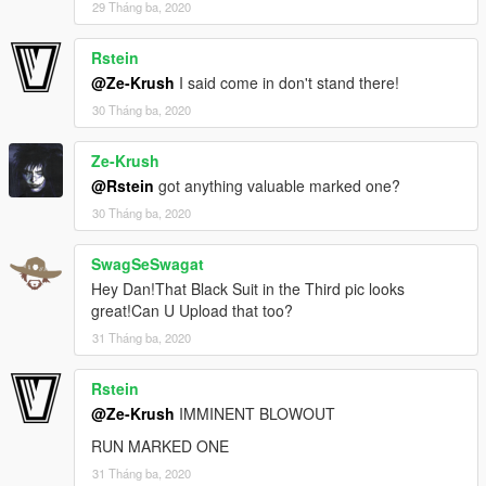
29 Tháng ba, 2020
Rstein
@Ze-Krush
I said come in don't stand there!
30 Tháng ba, 2020
Ze-Krush
@Rstein
got anything valuable marked one?
30 Tháng ba, 2020
SwagSeSwagat
Hey Dan!That Black Suit in the Third pic looks
great!Can U Upload that too?
31 Tháng ba, 2020
Rstein
@Ze-Krush
IMMINENT BLOWOUT
RUN MARKED ONE
31 Tháng ba, 2020