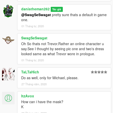
danistheman262
Tác giả
@SwagSeSwagat
pretty sure thats a default in game
one.
01 Tháng tư, 2020
SwagSeSwagat
Oh So thats not Trevor.Rather an online character u
say.See I thought by seeing pic one and two's dress
looked same as what Trevor wore in prologue.
01 Tháng tư, 2020
TaLTaHich
Do as well, only for Michael, please.
27 Tháng năm, 2020
ItzAvox
How can i have the mask?
K