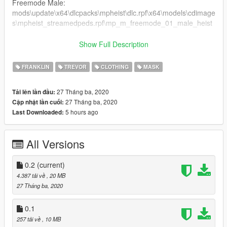
Freemode Male:
mods\update\x64\dlcpacks\mpheist\dlc.rpf\x64\models\cdimage
s\mpheist_streamedpeds.rpf\mp_m_freemode_01_male_heist
To equip in game:
Show Full Description
for Trevor it is hat 14.
for Franklin it is hat 15.
FRANKLIN
TREVOR
CLOTHING
MASK
for Freemode Male it is mask 58.
27 Tháng ba, 2020
Tải lên lần đầu:
V 0.2
27 Tháng ba, 2020
Cập nhật lần cuối:
- added mask for Freemode Male.
5 hours ago
Last Downloaded:
V 0.1
- release
All Versions
0.2
(current)
4.387 tải về
, 20 MB
27 Tháng ba, 2020
0.1
257 tải về
, 10 MB