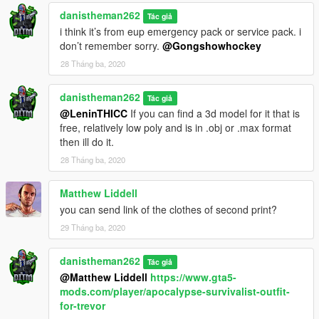
danistheman262
Tác giả
i think it’s from eup emergency pack or service pack. i
don’t remember sorry.
@Gongshowhockey
28 Tháng ba, 2020
danistheman262
Tác giả
@LeninTHICC
If you can find a 3d model for it that is
free, relatively low poly and is in .obj or .max format
then ill do it.
28 Tháng ba, 2020
Matthew Liddell
you can send link of the clothes of second print?
29 Tháng ba, 2020
danistheman262
Tác giả
@Matthew Liddell
https://www.gta5-
mods.com/player/apocalypse-survivalist-outfit-
for-trevor