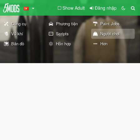
Show Adult
Đăng nhập
Công cụ
Phương tiện
Paint Jobs
Vũ khí
Scripts
Người chơi
Bản đồ
Hỗn hợp
Hơn