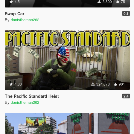
4.5
3.800
75
Swap-Car
0.1
By
danistheman262
4.83
324.078
901
The Pacific Standard Heist
2.4
By
danistheman262