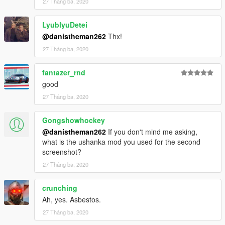
27 Tháng ba, 2020
LyublyuDetei
@danistheman262
Thx!
27 Tháng ba, 2020
fantazer_rnd
good
27 Tháng ba, 2020
Gongshowhockey
@danistheman262
If you don't mind me asking,
what is the ushanka mod you used for the second
screenshot?
27 Tháng ba, 2020
crunching
Ah, yes. Asbestos.
27 Tháng ba, 2020