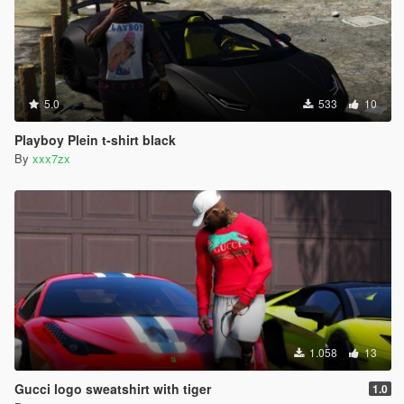
5.0
533
10
Playboy Plein t-shirt black
By
xxx7zx
1.058
13
Gucci logo sweatshirt with tiger
1.0