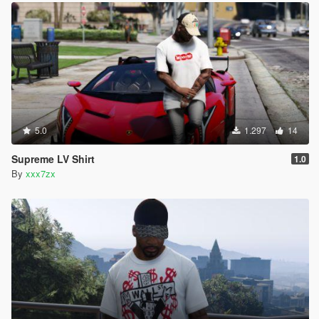
5.0
1.297
14
Supreme LV Shirt
1.0
By
xxx7zx