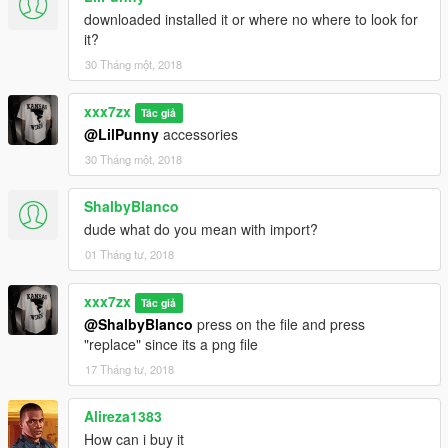
downloaded installed it or where no where to look for
it?
30 Tháng một, 2018
xxx7zx
Tác giả
@LilPunny
accessories
30 Tháng một, 2018
ShalbyBlanco
dude what do you mean with import?
01 Tháng tư, 2018
xxx7zx
Tác giả
@ShalbyBlanco
press on the file and press
"replace" since its a png file
17 Tháng tư, 2018
Alireza1383
How can i buy it