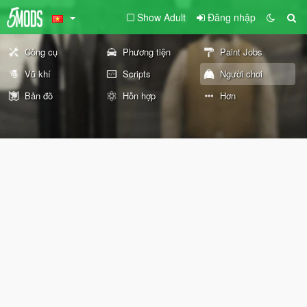
Show Adult
Đăng nhập
Công cụ
Phương tiện
Paint Jobs
Vũ khí
Scripts
Người chơi
Bản đồ
Hỗn hợp
Hơn