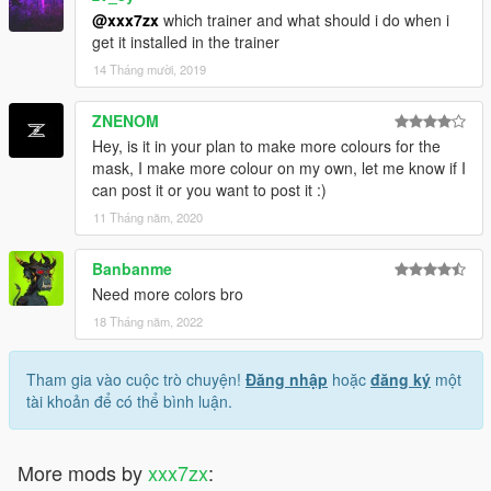
@xxx7zx
which trainer and what should i do when i
get it installed in the trainer
14 Tháng mười, 2019
ZNENOM
Hey, is it in your plan to make more colours for the
mask, I make more colour on my own, let me know if I
can post it or you want to post it :)
11 Tháng năm, 2020
Banbanme
Need more colors bro
18 Tháng năm, 2022
Tham gia vào cuộc trò chuyện!
Đăng nhập
hoặc
đăng ký
một
tài khoản để có thể bình luận.
More mods by
xxx7zx
: