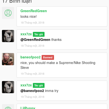
17 Bình luận
GreenRedGreen
looks nice!
18 Tháng một, 2018
xxx7zx
Tác giả
@GreenRedGreen
thanks
18 Tháng một, 2018
baneofpoo2
Banned
nice, you should make a Supreme/Nike Shooting
Sleve
19 Tháng một, 2018
xxx7zx
Tác giả
@baneofpoo2
imma try
19 Tháng một, 2018
LilPunny