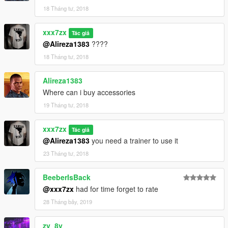
18 Tháng tư, 2018
xxx7zx
Tác giả
@Alireza1383
????
18 Tháng tư, 2018
Alireza1383
Where can i buy accessories
19 Tháng tư, 2018
xxx7zx
Tác giả
@Alireza1383
you need a trainer to use it
23 Tháng tư, 2018
BeeberIsBack
@xxx7zx
had for time forget to rate
28 Tháng bảy, 2019
zv_8y