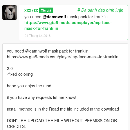
xxx7zx
Đã đánh dấu bình luận
Tác giả
you need
@damnwolf
mask pack for franklin
https://www.gta5-mods.com/player/mp-face-
mask-for-franklin
24 Tháng tư, 2018
you need @damnwolf mask pack for franklin
https://www.gta5-mods.com/player/mp-face-mask-for-franklin
2.0
-fixed coloring
hope you enjoy the mod!
if you have any requests let me know!
install method is in the Read me file included in the download
DON'T RE-UPLOAD THE FILE WITHOUT PERMISSION OR
CREDITS.