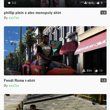
5.0
438
8
phillip plein x alec monopoly shirt
1.0
By
xxx7zx
894
10
Fendi Roma t-shirt
1.0
By
xxx7zx