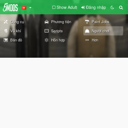
Show Adult
Đăng nhập
Công cụ
Phương tiện
Paint Jobs
Vũ khí
Scripts
Người chơi
Bản đồ
Hỗn hợp
Hơn