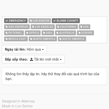
EMERGENCY
LOS SANTOS
BLAINE COUNTY
SAN ANDREAS
LOS ANGELES
CALIFORNIA
USA
FICTIONAL
AFRICA
ASIA
AUSTRALIA
EUROPE
MIDDLE EAST
NORTH AMERICA
SOUTH AMERICA
Ngày tải lên:
Hôm qua
Sắp xếp theo:
Tải lên mới nhất
Không tìm thấy tập tin, hãy thử thay đổi các quá trình lọc của
bạn.
Designed in Alderney
Made in Los Santos