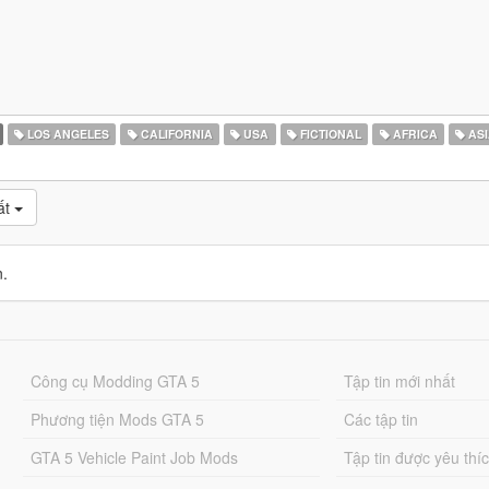
LOS ANGELES
CALIFORNIA
USA
FICTIONAL
AFRICA
ASI
ất
n.
Công cụ Modding GTA 5
Tập tin mới nhất
Phương tiện Mods GTA 5
Các tập tin
GTA 5 Vehicle Paint Job Mods
Tập tin được yêu thí