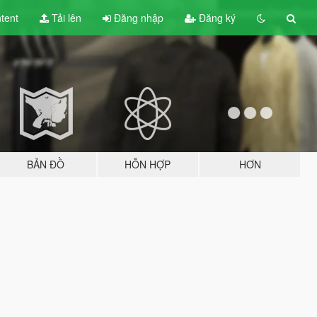
tent
Tải lên
Đăng nhập
Đăng ký
BẢN ĐỒ
HỖN HỢP
HƠN