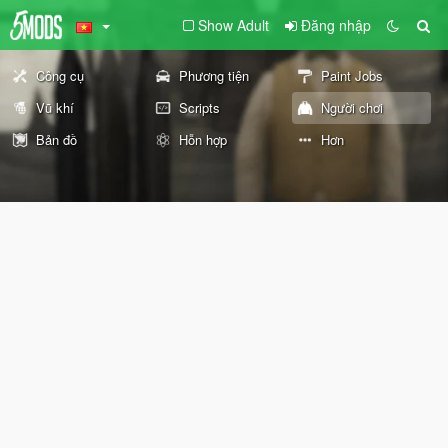
Show Adult
Đăng nhập
Công cụ
Phương tiện
Paint Jobs
Vũ khí
Scripts
Người chơi
Bản đồ
Hỗn hợp
Hơn