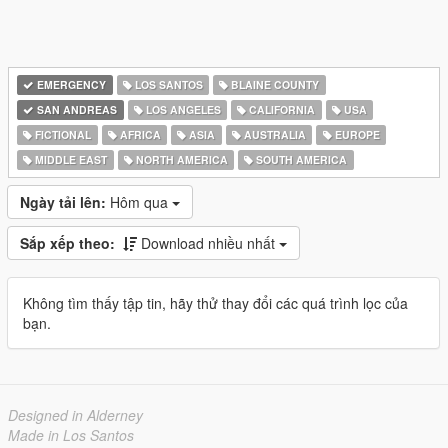
EMERGENCY
LOS SANTOS
BLAINE COUNTY
SAN ANDREAS
LOS ANGELES
CALIFORNIA
USA
FICTIONAL
AFRICA
ASIA
AUSTRALIA
EUROPE
MIDDLE EAST
NORTH AMERICA
SOUTH AMERICA
Ngày tải lên:
Hôm qua
Sắp xếp theo:
Download nhiều nhất
Không tìm thấy tập tin, hãy thử thay đổi các quá trình lọc của
bạn.
Designed in Alderney
Made in Los Santos