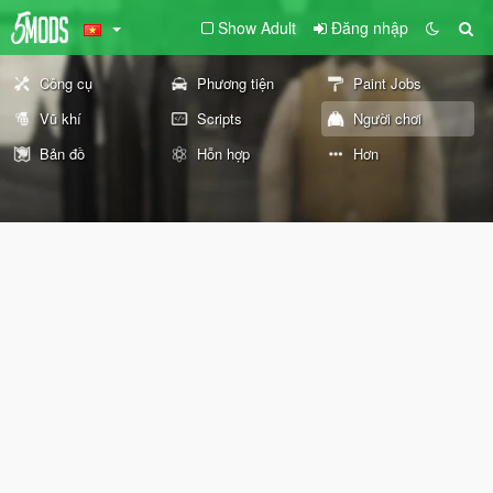
Show Adult
Đăng nhập
Công cụ
Phương tiện
Paint Jobs
Vũ khí
Scripts
Người chơi
Bản đồ
Hỗn hợp
Hơn