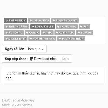
EMERGENCY
LOS SANTOS
BLAINE COUNTY
SAN ANDREAS
LOS ANGELES
CALIFORNIA
USA
FICTIONAL
AFRICA
ASIA
AUSTRALIA
EUROPE
MIDDLE EAST
NORTH AMERICA
SOUTH AMERICA
Ngày tải lên:
Hôm qua
Sắp xếp theo:
Download nhiều nhất
Không tìm thấy tập tin, hãy thử thay đổi các quá trình lọc của
bạn.
Designed in Alderney
Made in Los Santos