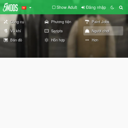
Show Adult
Đăng nhập
Công cụ
Phương tiện
Paint Jobs
Vũ khí
Scripts
Người chơi
Bản đồ
Hỗn hợp
Hơn