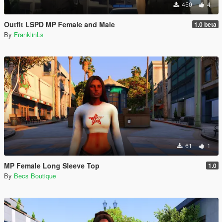
450
4
Outfit LSPD MP Female and Male
1.0 beta
By
FranklinLs
61
1
MP Female Long Sleeve Top
1.0
By
Becs Boutique