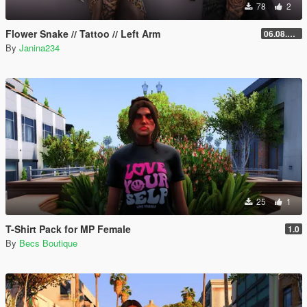
78
2
Flower Snake // Tattoo // Left Arm
06.08.2026
By
Janina234
25
1
T-Shirt Pack for MP Female
1.0
By
Becs Boutique