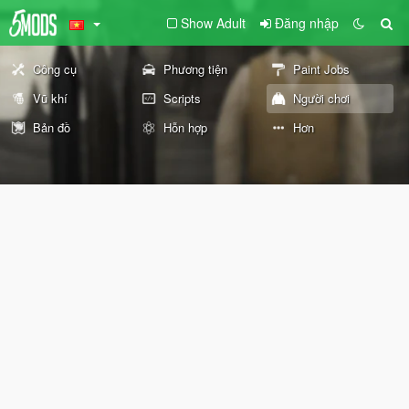
Show Adult
Đăng nhập
Công cụ
Phương tiện
Paint Jobs
Vũ khí
Scripts
Người chơi
Bản đồ
Hỗn hợp
Hơn