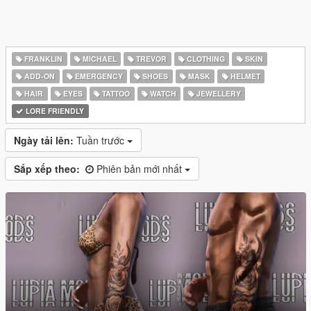
FRANKLIN
MICHAEL
TREVOR
CLOTHING
SKIN
ADD-ON
EMERGENCY
SHOES
MASK
HELMET
HAIR
EYES
TATTOO
WATCH
JEWELLERY
LORE FRIENDLY
Ngày tải lên:
Tuần trước
Sắp xếp theo:
Phiên bản mới nhất