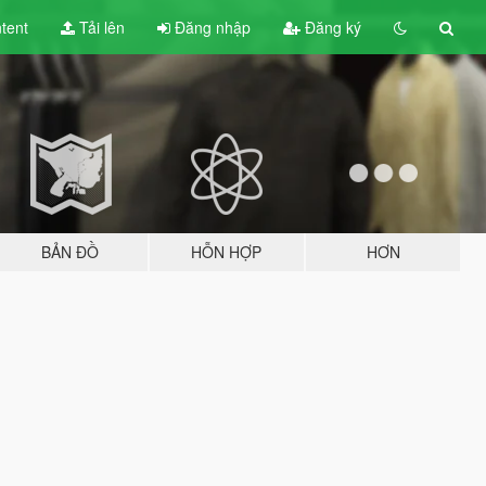
tent
Tải lên
Đăng nhập
Đăng ký
BẢN ĐỒ
HỖN HỢP
HƠN