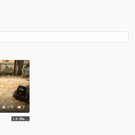
176
2
1.0 (Release)