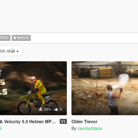
TTOO
WATCH
ích nhất
243
9
 Velocity 5.5 Helmet MP & SP
Older Trevor
V1
S
By
candyxblaze