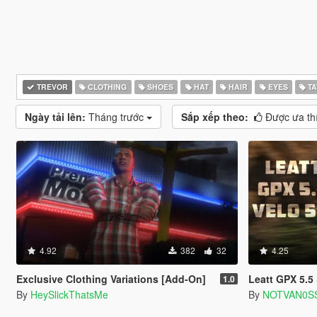
TREVOR
CLOTHING
SHOES
HAT
HAIR
EYES
TA
Ngày tải lên:
Tháng trước
Sắp xếp theo:
Được ưa th
4.92
382
32
4.25
Exclusive Clothing Variations [Add-On]
Leatt GPX 5.5 &
1.0
By
HeySlickThatsMe
By
NOTVAN0S