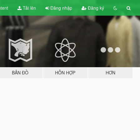
tent
Tải lên
Đăng nhập
Đăng ký
BẢN ĐỒ
HỖN HỢP
HƠN