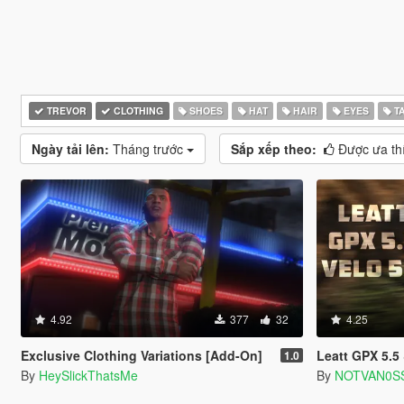
TREVOR
CLOTHING
SHOES
HAT
HAIR
EYES
T
Ngày tải lên:
Tháng trước
Sắp xếp theo:
Được ưa th
4.92
377
32
4.25
Exclusive Clothing Variations [Add-On]
Leatt GPX 5.5 &
1.0
By
HeySlickThatsMe
By
NOTVAN0S