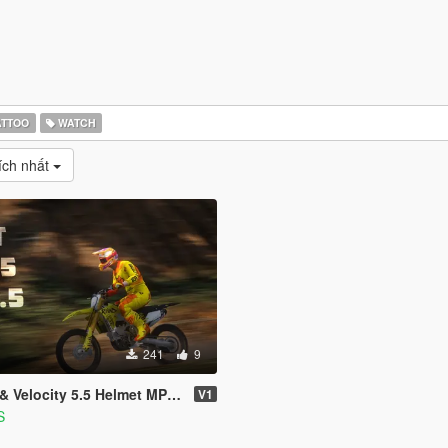
ATTOO
WATCH
ích nhất
241
9
 Velocity 5.5 Helmet MP & SP
V1
S