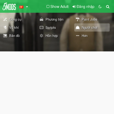
Show Adult
Đăng nhập
Công cụ
Phương tiện
Paint Jobs
Vũ khí
Scripts
Người chơi
Bản đồ
Hỗn hợp
Hơn