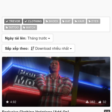
TREVOR
CLOTHING
SHOES
HAT
HAIR
EYES
TATTOO
WATCH
Ngày tải lên:
Tháng trước
Sắp xếp theo:
Download nhiều nhất
4.92
382
32
Exclusive Clothing Variations [Add-On]
1.0