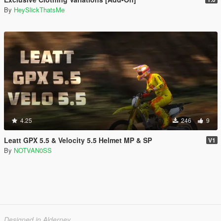
By
HeySlickThatsMe
4.25
246
9
Leatt GPX 5.5 & Velocity 5.5 Helmet MP & SP
V1
By
NOTVAN0SS
Designed in Alderney