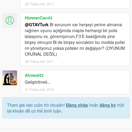
26 Tháng một, 2017
HimmetCan43
@GTAVTurk
Bi sorunum var herşeyi yerine atmama
rağmen oyunu açtığımda mapta herhangi bir polis
istasyonu vs. göremiyorum,F3'E bastığımda yine
birşey olmuyor.Bi de birşey sorcaktım bu modda polisi
mi yönetiyoruz yoksa polisler mi değişiyor? (OYUNUM
ORJİNAL DEĞİL)
28 Tháng một, 2017
Ahmed42
Geliştirilmeli...
31 Tháng một, 2018
Tham gia vào cuộc trò chuyện!
Đăng nhập
hoặc
đăng ký
một
tài khoản để có thể bình luận.