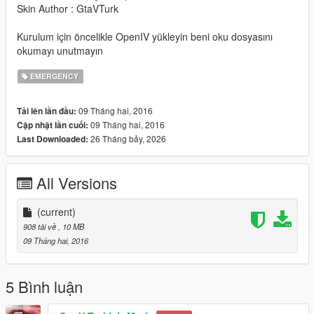
Skin Author : GtaVTurk
Kurulum için öncelikle OpenIV yükleyin beni oku dosyasını
okumayı unutmayın
EMERGENCY
09 Tháng hai, 2016
Tải lên lần đầu:
09 Tháng hai, 2016
Cập nhật lần cuối:
26 Tháng bảy, 2026
Last Downloaded:
All Versions
(current)
908 tải về
, 10 MB
09 Tháng hai, 2016
5 Bình luận