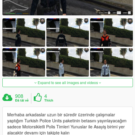
Expand to see all images and videos
908
4
Đã tải về
Thích
Merhaba arkadaslar uzun bir süredir üzerinde çalışmalar
yaptığım Turkish Police Units paketinin betasını yayınlayacağım
sadece Motorsikletli Polis Timleri Yunuslar ile Asayiş birimi yer
alacaktır devamı için takipte kalın