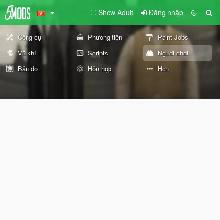
Show Adult
Đăng nhập
Công cụ
Phương tiện
Paint Jobs
Vũ khí
Scripts
Người chơi
Bản đồ
Hỗn hợp
Hơn