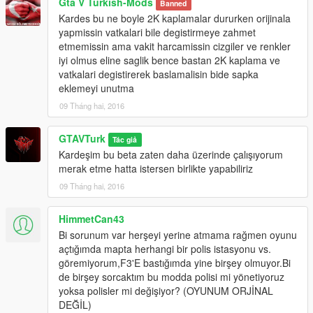
Gta V Turkish-Mods
Banned
Kardes bu ne boyle 2K kaplamalar dururken orijinala
yapmissin vatkalari bile degistirmeye zahmet
etmemissin ama vakit harcamissin cizgiler ve renkler
iyi olmus eline saglik bence bastan 2K kaplama ve
vatkalari degistirerek baslamalisin bide sapka
eklemeyi unutma
09 Tháng hai, 2016
GTAVTurk
Tác giả
Kardeşim bu beta zaten daha üzerinde çalışıyorum
merak etme hatta istersen birlikte yapabiliriz
09 Tháng hai, 2016
HimmetCan43
Bi sorunum var herşeyi yerine atmama rağmen oyunu
açtığımda mapta herhangi bir polis istasyonu vs.
göremiyorum,F3'E bastığımda yine birşey olmuyor.Bi
de birşey sorcaktım bu modda polisi mi yönetiyoruz
yoksa polisler mi değişiyor? (OYUNUM ORJİNAL
DEĞİL)