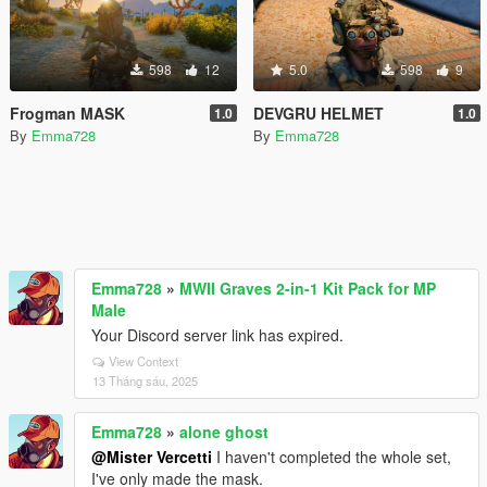
598
12
5.0
598
9
Frogman MASK
DEVGRU HELMET
1.0
1.0
By
Emma728
By
Emma728
Emma728
»
MWII Graves 2-in-1 Kit Pack for MP
Male
Your Discord server link has expired.
View Context
13 Tháng sáu, 2025
Emma728
»
alone ghost
@Mister Vercetti
I haven't completed the whole set,
I've only made the mask.