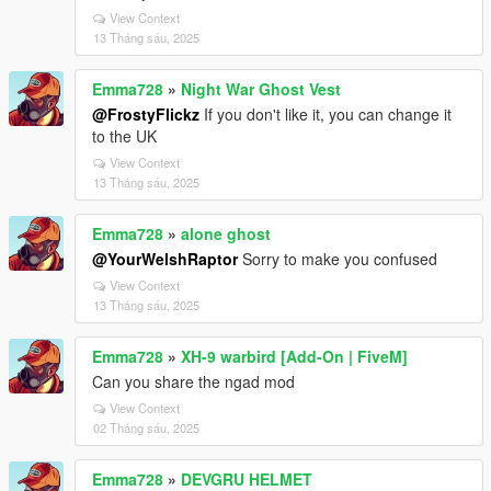
View Context
13 Tháng sáu, 2025
Emma728
»
Night War Ghost Vest
@FrostyFlickz
If you don't like it, you can change it
to the UK
View Context
13 Tháng sáu, 2025
Emma728
»
alone ghost
@YourWelshRaptor
Sorry to make you confused
View Context
13 Tháng sáu, 2025
Emma728
»
XH-9 warbird [Add-On | FiveM]
Can you share the ngad mod
View Context
02 Tháng sáu, 2025
Emma728
»
DEVGRU HELMET