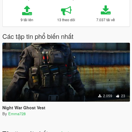
9 tải lên
13 theo dõi
7.037 tải về
Các tập tin phổ biến nhất
2.059
23
Night War Ghost Vest
By
Emma728