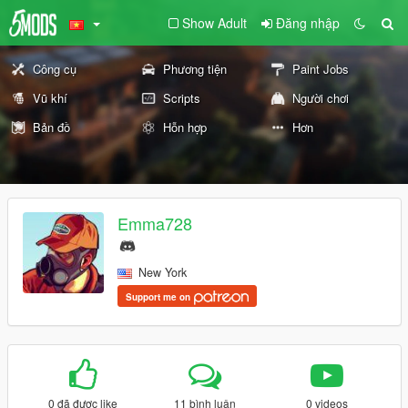
Show Adult
Đăng nhập
Công cụ
Phương tiện
Paint Jobs
Vũ khí
Scripts
Người chơi
Bản đồ
Hỗn hợp
Hơn
Emma728
New York
Support me on
0 đã được like
11 bình luận
0 videos