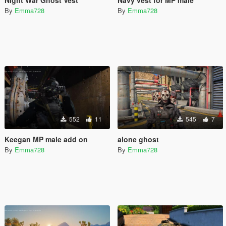
By
Emma728
By
Emma728
552
11
545
7
Keegan MP male add on
alone ghost
By
Emma728
By
Emma728