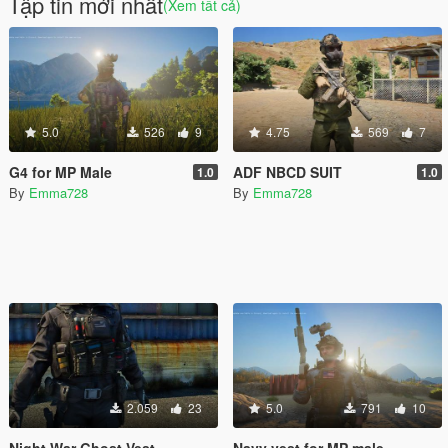
Tập tin mới nhất
(Xem tất cả)
5.0
526
9
4.75
569
7
G4 for MP Male
ADF NBCD SUIT
1.0
1.0
By
Emma728
By
Emma728
2.059
23
5.0
791
10
Night War Ghost Vest
Navy vest for MP male