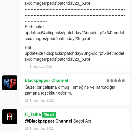
s\cdimages\peds\patchday23_p.rpf
--------------------------------------------------------------------
--------------------------------------------------------------------
---------------
Ped Install :
update\x64\dlcpacks\patchday23ng\dlc.rpf\x64\model
s\cdimages\peds\patchday23ng.rpf
Hat :
update\x64\dlcpacks\patchday23ng\dlc.rpf\x64\model
s\cdimages\peds\patchday23_p.rpf
14 Tháng ba, 2022
Blackpepper Channel
Güzel bir çalışma olmuş , emeğine ve harcadığın
zamana teşekkür ederim.
28 Tháng tám, 2022
H_Talha
Tác giả
@Blackpepper Channel
Sağol Abi
29 Tháng tám, 2022