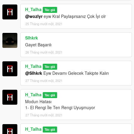
H-Talha
H_Talha
Tác giả
@wozlyr
eyw Kral Paylaşırsanız Çok İyi olr
(Don't share my mod on another page.)
25 Tháng mười một, 2021
Slhkrk
Gayet Başarılı
26 Tháng mười một, 2021
H_Talha
Tác giả
@Slhkrk
Eyw Devamı Gelecek Takipte Kalın
27 Tháng mười một, 2021
H_Talha
Tác giả
Modun Hatası
1- El Rengi İle Ten Rengi Uyuşmuyor
27 Tháng mười một, 2021
H_Talha
Tác giả