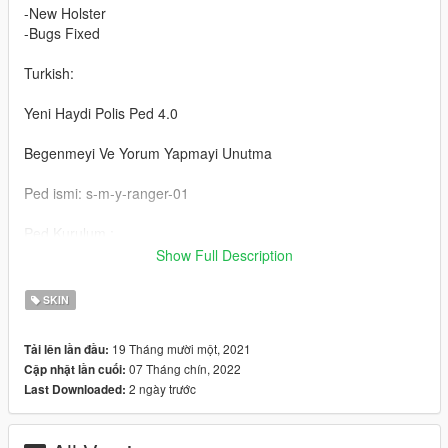
-New Holster
-Bugs Fixed
Turkish:
Yeni Haydi Polis Ped 4.0
Begenmeyi Ve Yorum Yapmayi Unutma
Ped ismi: s-m-y-ranger-01
Ped Kurulum :
update\x64\dlcpacks\patchday23ng\dlc.rpf\x64\models\cdimag
Show Full Description
es\peds\patchday23ng.rpf
SKIN
Sapka :
update\x64\dlcpacks\patchday23ng\dlc.rpf\x64\models\cdimag
19 Tháng mười một, 2021
Tải lên lần đầu:
es\peds\patchday23-p.rpf
07 Tháng chín, 2022
Cập nhật lần cuối:
2 ngày trước
Last Downloaded:
Emegi gecenler:
H-Talha