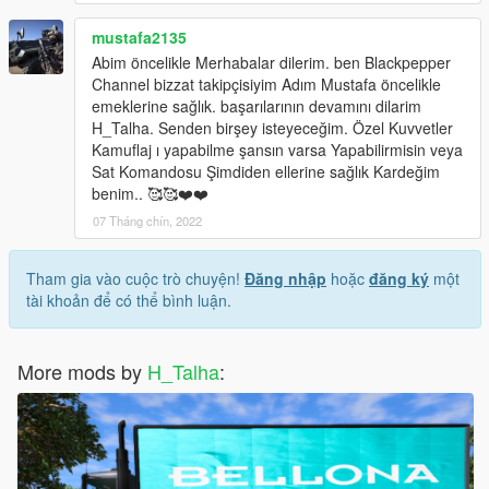
mustafa2135
Abim öncelikle Merhabalar dilerim. ben Blackpepper
Channel bizzat takipçisiyim Adım Mustafa öncelikle
emeklerine sağlık. başarılarının devamını dilarim
H_Talha. Senden birşey isteyeceğim. Özel Kuvvetler
Kamuflaj ı yapabilme şansın varsa Yapabilirmisin veya
Sat Komandosu Şimdiden ellerine sağlık Kardeğim
benim.. 🥰🥰❤️❤️
07 Tháng chín, 2022
Tham gia vào cuộc trò chuyện!
Đăng nhập
hoặc
đăng ký
một
tài khoản để có thể bình luận.
More mods by
H_Talha
: