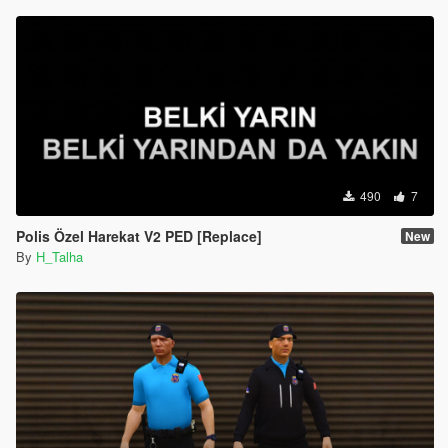
490
7
Polis Özel Harekat V2 PED [Replace]
New
By
H_Talha