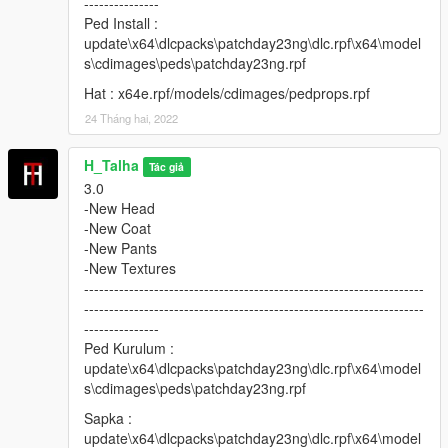
---------------
Ped Install :
update\x64\dlcpacks\patchday23ng\dlc.rpf\x64\model
s\cdimages\peds\patchday23ng.rpf
Hat : x64e.rpf/models/cdimages/pedprops.rpf
24 Tháng hai, 2022
H_Talha
Tác giả
3.0
-New Head
-New Coat
-New Pants
-New Textures
--------------------------------------------------------------------
--------------------------------------------------------------------
---------------
Ped Kurulum :
update\x64\dlcpacks\patchday23ng\dlc.rpf\x64\model
s\cdimages\peds\patchday23ng.rpf
Sapka :
update\x64\dlcpacks\patchday23ng\dlc.rpf\x64\model