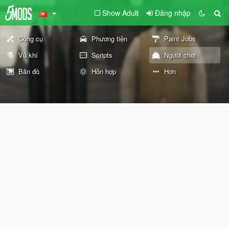
Show Adult
Đăng nhập
Công cụ
Phương tiện
Paint Jobs
Vũ khí
Scripts
Người chơi
Bản đồ
Hỗn hợp
Hơn