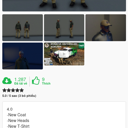
1.287
9
Đã tải về
Thích
5.0 / 5 sao (3 bỏ phiếu)
4.0
-New Coat
-New Heads
-New T-Shirt