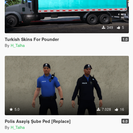
349
5
Turkish Skins For Pounder
1.0
By
H_Talha
5.0
7.028
16
Polis Asayiş Şube Ped [Replace]
6.0
By
H_Talha