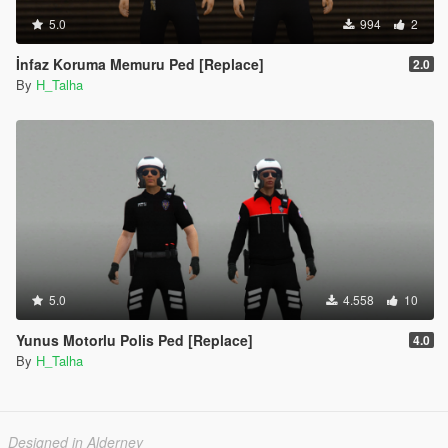
5.0
994
2
İnfaz Koruma Memuru Ped [Replace]
2.0
By
H_Talha
5.0
4.558
10
Yunus Motorlu Polis Ped [Replace]
4.0
By
H_Talha
Designed in Alderney