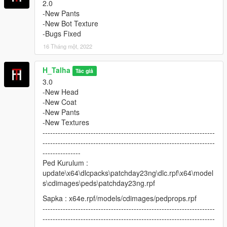
2.0
-New Pants
-New Bot Texture
-Bugs Fixed
16 Tháng một, 2022
H_Talha
Tác giả
3.0
-New Head
-New Coat
-New Pants
-New Textures
--------------------------------------------------------------------
--------------------------------------------------------------------
---------------
Ped Kurulum :
update\x64\dlcpacks\patchday23ng\dlc.rpf\x64\model
s\cdimages\peds\patchday23ng.rpf
Sapka : x64e.rpf/models/cdimages/pedprops.rpf
--------------------------------------------------------------------
--------------------------------------------------------------------