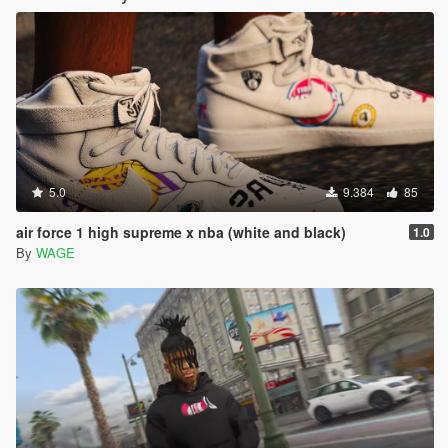
5.0
9.384
85
air force 1 high supreme x nba (white and black)
1.0
By
WAGE