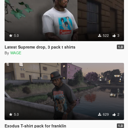
5.0
522
3
Latest Supreme drop, 3 pack t shirts
1.0
By
WAGE
5.0
629
2
Exodus T-shirt pack for franklin
1.0