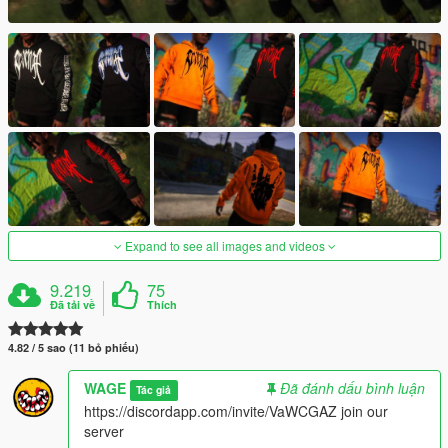
Expand to see all images and videos
9.219
75
Đã tải về
Thích
4.82 / 5 sao (11 bỏ phiếu)
WAGE
Đã đánh dấu bình luận
Tác giả
https://discordapp.com/invite/VaWCGAZ join our
server