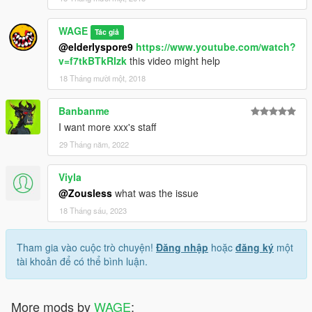
WAGE
Tác giả
@elderlyspore9
https://www.youtube.com/watch?
v=f7tkBTkRIzk
this video might help
18 Tháng mười một, 2018
Banbanme
I want more xxx's staff
29 Tháng năm, 2022
Viyla
@Zousless
what was the issue
18 Tháng sáu, 2023
Tham gia vào cuộc trò chuyện!
Đăng nhập
hoặc
đăng ký
một
tài khoản để có thể bình luận.
More mods by
WAGE
: