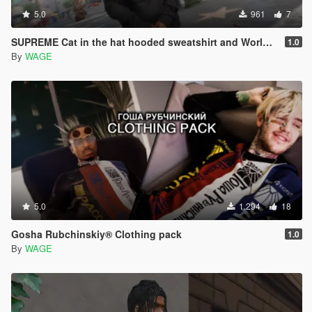
5.0
961
7
SUPREME Cat in the hat hooded sweatshirt and World famous crewneck
1.0
By
WAGE
5.0
1.294
18
Gosha Rubchinskiy® Clothing pack
1.0
By
WAGE