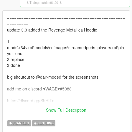
18 Tháng mười một, 2018
==================================================
=========
update 3.0 added the Revenge Metallica Hoodie
1.
mods\x64v.rpf\models\cdimages\streamedpeds_players.rpf\pla
yer_one
2.replace
3.done
big shoutout to @dair-moded for the screenshots
add me on discord ♥WAGE♥#5088
https://discord.gg/ShHtTq
==================================================
Show Full Description
=========
FRANKLIN
CLOTHING