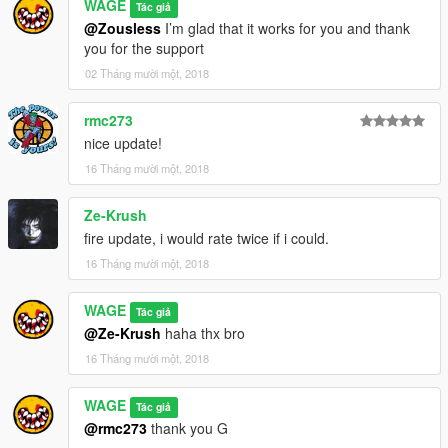
WAGE
Tác giả
@Zousless
I’m glad that it works for you and thank
you for the support
02 Tháng mười một, 2018
rmc273
nice update!
16 Tháng mười một, 2018
Ze-Krush
fire update, i would rate twice if i could.
16 Tháng mười một, 2018
WAGE
Tác giả
@Ze-Krush
haha thx bro
16 Tháng mười một, 2018
WAGE
Tác giả
@rmc273
thank you G