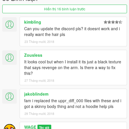
Hiển thị 16 bình luận trước
kimbling
Can you update the discord pls? it doesnt work and i
really want the hair pls
23 Tháng mười, 2018
Zousless
It looks cool but when I install it its just a black texture
that says revenge on the arm. Is there a way to fix
this?
27 Tháng mười, 2018
jakoblindem
fam i replaced the uppr_diff_000 files with these and i
got a skinny body thing and not a hoodie help pls
29 Tháng mười, 2018
WAGE
Tác giả