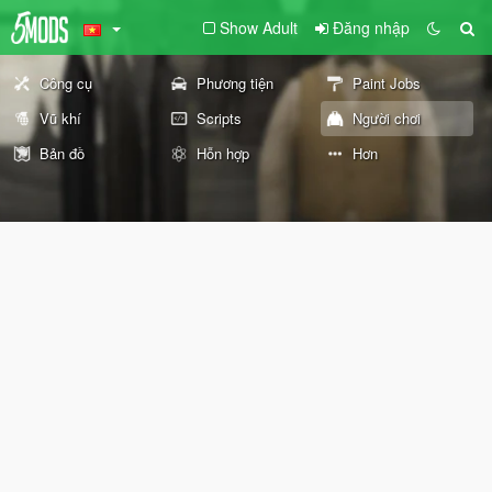
Show Adult
Đăng nhập
Công cụ
Phương tiện
Paint Jobs
Vũ khí
Scripts
Người chơi
Bản đồ
Hỗn hợp
Hơn