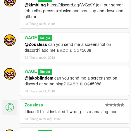
@kimbling
https://discord.gg/VvGx9Y join our server
tehn click press exclusive and scroll up and download
gift.rar
31 Tháng mười, 2018
WAGE
Tác giả
@Zousless
can you send me a screenshot on
discord? add me 𝙴𝙰𝚉𝚈 𝙴 𝙾𝙶#5088
31 Tháng mười, 2018
WAGE
Tác giả
@jakoblindem
can you send me a screenshot on
discord or something? 𝙴𝙰𝚉𝚈 𝙴 𝙾𝙶#5088
31 Tháng mười, 2018
Zousless
I fixed it I just installed it wrong. Its a amazing mod
01 Tháng mười một, 2018