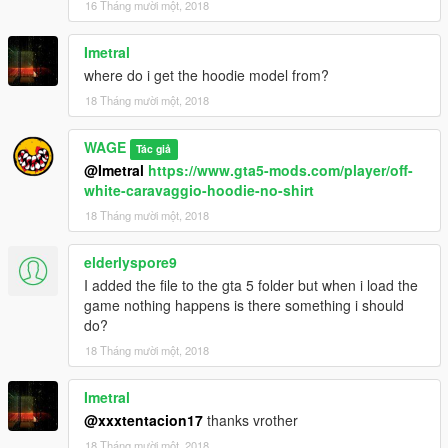
16 Tháng mười một, 2018
Imetral
where do i get the hoodie model from?
18 Tháng mười một, 2018
WAGE
Tác giả
@Imetral
https://www.gta5-mods.com/player/off-
white-caravaggio-hoodie-no-shirt
18 Tháng mười một, 2018
elderlyspore9
I added the file to the gta 5 folder but when i load the
game nothing happens is there something i should
do?
18 Tháng mười một, 2018
Imetral
@xxxtentacion17
thanks vrother
18 Tháng mười một, 2018