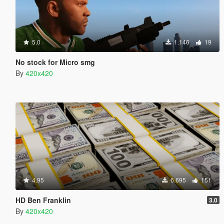
5.0
1.146
19
No stock for Micro smg
By
420x420
4.95
6.695
151
HD Ben Franklin
3.0
By
420x420