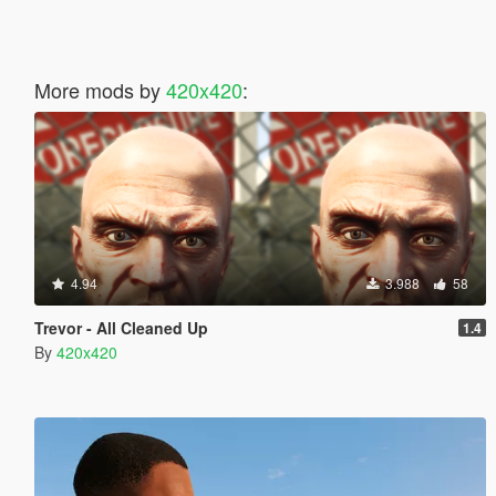
More mods by
420x420
:
4.94
3.988
58
Trevor - All Cleaned Up
1.4
By
420x420