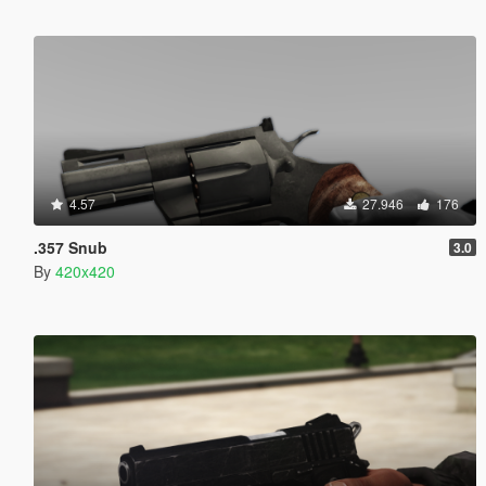
4.57
27.946
176
.357 Snub
3.0
By
420x420