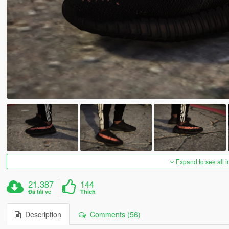
Expand to see all 
21.387
144
Đã tải về
Thích
Description
Comments (56)