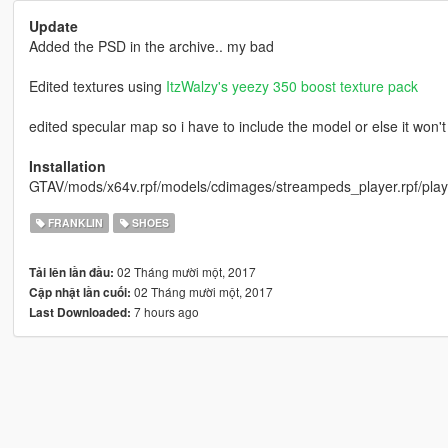
Update
Added the PSD in the archive.. my bad
Edited textures using
ItzWalzy's
yeezy 350 boost texture pack
edited specular map so i have to include the model or else it won't
Installation
GTAV/mods/x64v.rpf/models/cdimages/streampeds_player.rpf/pla
FRANKLIN
SHOES
02 Tháng mười một, 2017
Tải lên lần đầu:
02 Tháng mười một, 2017
Cập nhật lần cuối:
7 hours ago
Last Downloaded: