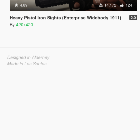
4.89
14.172
124
Heavy Pistol Iron Sights (Enterprise Widebody 1911)
2.0
By
420x420
Designed in Alderney
Made in Los Santos