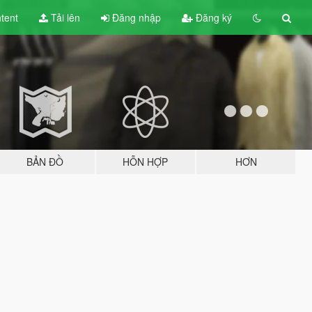
tent
Tải lên
Đăng nhập
Đăng ký
BẢN ĐỒ
HỖN HỢP
HƠN