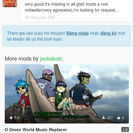
very good,it's missing in all gta5 mods a reel
rottweller(very agressive),i'm looking for request...
25 Tháng năm, 2022
Tham gia vào cuộc trò chuyện!
Đăng nhập
hoặc
đăng ký
một
tài khoản để có thể bình luận.
More mods by
jackabob
:
5.0
321
4
O Green World Music Replacer
1.0