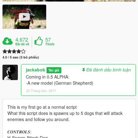
4.672
57
Đã tải về
Thích
4.0 / 5 sao (5 bỏ phiếu)
jackabob
Đã đánh dấu bình luận
Tác giả
Coming in 0.5 ALPHA:
-A new model (German Shepherd)
22 Tháng tám, 2017
This is my first go at a normal script
What this script does is spawns up to 5 dogs that will attack
enemies and follow you around.
𝑪𝑶𝑵𝑻𝑹𝑶𝑳𝑺:
H-Spawn Attack Dog