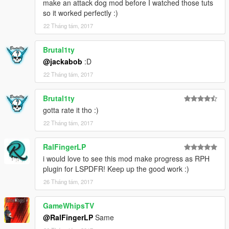
make an attack dog mod before I watched those tuts
so it worked perfectly :)
22 Tháng tám, 2017
Brutal1ty
@jackabob
:D
22 Tháng tám, 2017
Brutal1ty
gotta rate it tho :)
22 Tháng tám, 2017
RalFingerLP
i would love to see this mod make progress as RPH
plugin for LSPDFR! Keep up the good work :)
26 Tháng tám, 2017
GameWhipsTV
@RalFingerLP
Same