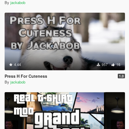
By
jackabob
4.44
957
16
Press H For Cuteness
1.0
By
jackabob