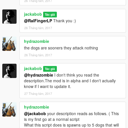
26 Tháng tám, 2017
jackabob
Tác giả
@RalFingerLP
Thank you :)
26 Tháng tám, 2017
hydrazombie
the dogs are sooners they attack nothing
26 Tháng tám, 2017
jackabob
Tác giả
@hydrazombie
I don't think you read the
description.The mod is in alpha and I don't actually
know if I want to update it.
27 Tháng tám, 2017
hydrazombie
@jackabob
your description reads as follows. ( This
is my first go at a normal script
What this script does is spawns up to 5 dogs that will