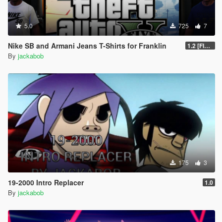
5.0
725
7
Nike SB and Armani Jeans T-Shirts for Franklin
1.2 [FINAL]
By
jackabob
175
3
19-2000 Intro Replacer
1.0
By
jackabob