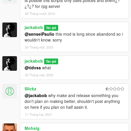
Is posible this scripts only uses polices and sherif¿?
¿?¿? for rpg server
08 Tháng mười, 2019
jackabob
Tác giả
@senseiPaulio
this mod is long since abandond so i
wouldn't know. sorry
30 Tháng một, 2020
jackabob
Tác giả
@tidvss
what
30 Tháng một, 2020
Slickz
@jackabob
why make and release something you
don't plan on making better, shouldn't post anything
on here if you plan on half assin it.
11 Tháng hai, 2021
Mohsig