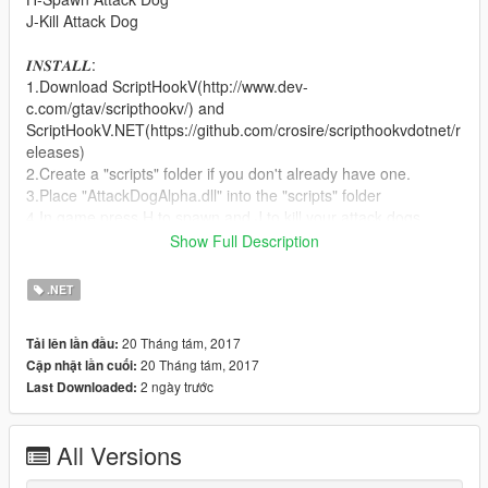
J-Kill Attack Dog
𝑰𝑵𝑺𝑻𝑨𝑳𝑳:
1.Download ScriptHookV(http://www.dev-
c.com/gtav/scripthookv/) and
ScriptHookV.NET(https://github.com/crosire/scripthookvdotnet/r
eleases)
2.Create a "scripts" folder if you don't already have one.
3.Place "AttackDogAlpha.dll" into the "scripts" folder
4.In game press H to spawn and J to kill your attack dogs.
Show Full Description
Changelog:
.NET
0.4
-Alpha Release
20 Tháng tám, 2017
Tải lên lần đầu:
20 Tháng tám, 2017
Cập nhật lần cuối:
Known Bugs:
2 ngày trước
Last Downloaded:
-Dogs sometimes attack player
-Dogs do not follow when in combat sometimes
All Versions