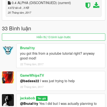
0.4 ALPHA (DISCONTINUED)
(current)
4.672 tải về
, 3 KB
20 Tháng tám, 2017
33 Bình luận
Hiển thị 13 bình luận trước
Brutal1ty
you got this from a youtube tutorial right? anyway
good mod!
22 Tháng tám, 2017
GameWhipsTV
@badass22
I was just trying to help
22 Tháng tám, 2017
jackabob
Tác giả
@Brutal1ty
Yes I did but I was actually planning to