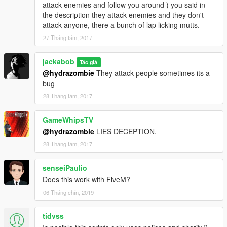
attack enemies and follow you around ) you said in
the description they attack enemies and they don't
attack anyone, there a bunch of lap licking mutts.
27 Tháng tám, 2017
jackabob
Tác giả
@hydrazombie
They attack people sometimes its a
bug
28 Tháng tám, 2017
GameWhipsTV
@hydrazombie
LIES DECEPTION.
28 Tháng tám, 2017
senseiPaulio
Does this work with FiveM?
06 Tháng chín, 2019
tidvss