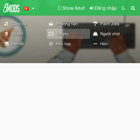
Show Adult
Đăng nhập
Công cụ
Phương tiện
Paint Jobs
Vũ khí
Scripts
Người chơi
Bản đồ
Hỗn hợp
Hơn