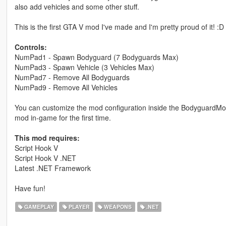
also add vehicles and some other stuff.
This is the first GTA V mod I've made and I'm pretty proud of it! :D
Controls:
NumPad1 - Spawn Bodyguard (7 Bodyguards Max)
NumPad3 - Spawn Vehicle (3 Vehicles Max)
NumPad7 - Remove All Bodyguards
NumPad9 - Remove All Vehicles
You can customize the mod configuration inside the BodyguardModCon
mod in-game for the first time.
This mod requires:
Script Hook V
Script Hook V .NET
Latest .NET Framework
Have fun!
GAMEPLAY
PLAYER
WEAPONS
.NET