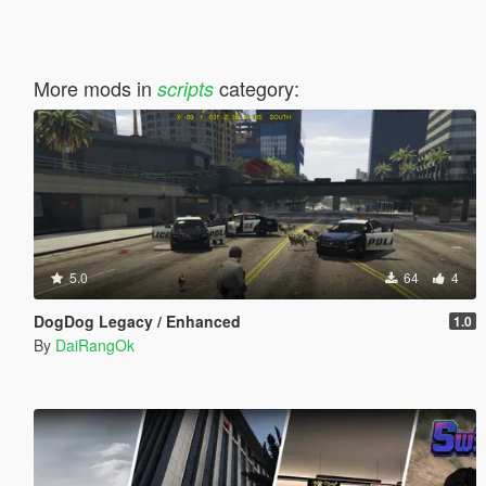
More mods in
category:
scripts
5.0
64
4
DogDog Legacy / Enhanced
1.0
By
DaiRangOk