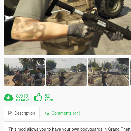
8.910
52
Đã tải về
Thích
Description
Comments (41)
This mod allows you to have your own bodyguards in Grand Theft A