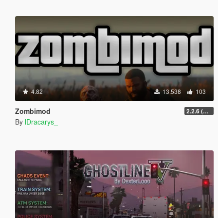
4.82
13.538
103
Zombimod
2.2.6 (Legacy)
By
lDracarys_