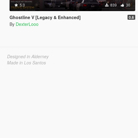
5.0
839
30
Ghostline V [Legacy & Enhanced]
0.6
By
DexterLooo
Designed in Alderney
Made in Los Santos