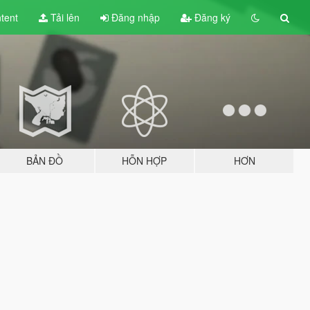
tent
Tải lên
Đăng nhập
Đăng ký
BẢN ĐỒ
HỖN HỢP
HƠN