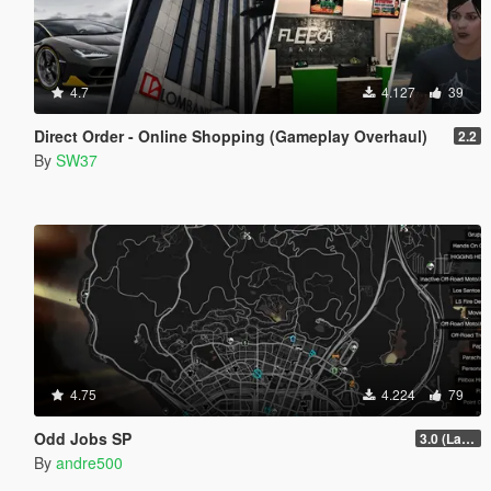
4.7
4.127
39
Direct Order - Online Shopping (Gameplay Overhaul)
2.2
By
SW37
4.75
4.224
79
Odd Jobs SP
3.0 (Latest Jobs Update)
By
andre500