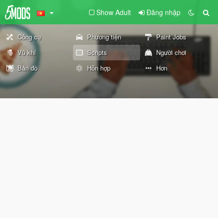
Show Adult
Đăng nhập
Công cụ
Phương tiện
Paint Jobs
Vũ khí
Scripts
Người chơi
Bản đồ
Hỗn hợp
Hơn