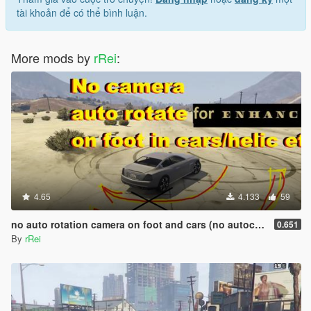
tài khoản để có thể bình luận.
More mods by
rRei
:
4.65
4.133
59
no auto rotation camera on foot and cars (no autocentering)
0.651
By
rRei