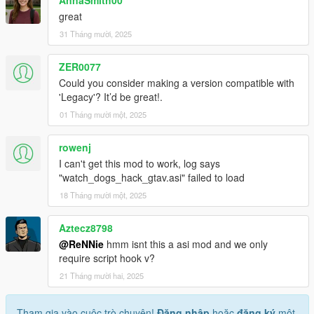
AnnaSmith00
great
31 Tháng mười, 2025
ZER0077
Could you consider making a version compatible with
'Legacy'? It’d be great!.
01 Tháng mười một, 2025
rowenj
I can't get this mod to work, log says
"watch_dogs_hack_gtav.asi" failed to load
18 Tháng mười một, 2025
Aztecz8798
@ReNNie
hmm isnt this a asi mod and we only
require script hook v?
21 Tháng mười hai, 2025
Tham gia vào cuộc trò chuyện!
Đăng nhập
hoặc
đăng ký
một