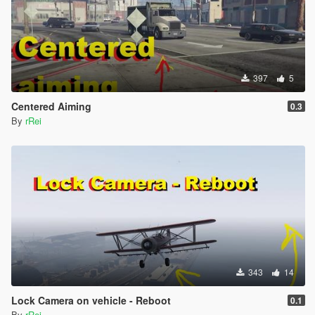
397
5
Centered Aiming
0.3
By
rRei
343
14
Lock Camera on vehicle - Reboot
0.1
By
rRei