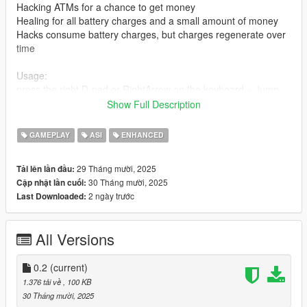
Hacking ATMs for a chance to get money
Healing for all battery charges and a small amount of money
Hacks consume battery charges, but charges regenerate over
time
Usage:
press the right D-pad or RightArrow on the keyboard + Jump
Navigation - ArrowKeys or D-pad
Show Full Description
RightArrow/right D-pad Enable function
GAMEPLAY
ASI
ENHANCED
How to Install:
1. Download and extract the "watch_dogs_hack_gtav.zip"
29 Tháng mười, 2025
Tải lên lần đầu:
archive.
30 Tháng mười, 2025
Cập nhật lần cuối:
2 ngày trước
Last Downloaded:
2. Copy from watch_dogs_hack_mod_gtav.zip
"watch_dogs_hack_gtav.asi"
into the your GTA V main folder, where is the file
All Versions
GTA5_Enhanced.exe (not in the scripts folder)
Requirements:
0.2
(current)
1. Disable BattlEye in the Rockstar launcher settings
1.376 tải về
, 100 KB
2. Download ScriptHookV
30 Tháng mười, 2025