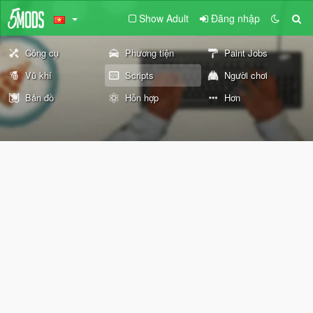
Show Adult
Đăng nhập
Công cụ
Phương tiện
Paint Jobs
Vũ khí
Scripts
Người chơi
Bản đồ
Hỗn hợp
Hơn