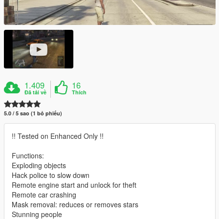
1.409
16
Đã tải về
Thích
5.0 / 5 sao (1 bỏ phiếu)
!! Tested on Enhanced Only !!
Functions:
Exploding objects
Hack police to slow down
Remote engine start and unlock for theft
Remote car crashing
Mask removal: reduces or removes stars
Stunning people