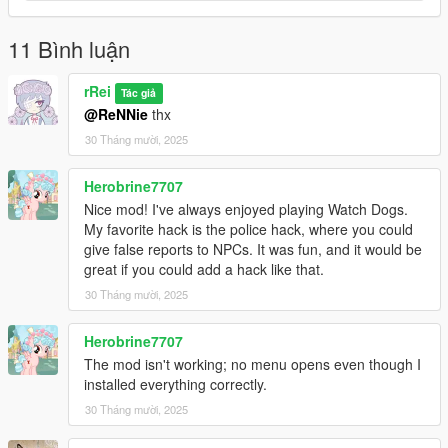
Copy
"xinput1_4.dll"
"ScriptHookV.dll"
11 Bình luận
"dinput8.dll"
into the your GTA V main folder, where is the file
rRei
Tác giả
GTA5_Enhanced.exe
@ReNNie
thx
30 Tháng mười, 2025
Changelog:
v0.2
- Initial release, Enhanced only
Herobrine7707
Nice mod! I've always enjoyed playing Watch Dogs.
My favorite hack is the police hack, where you could
give false reports to NPCs. It was fun, and it would be
great if you could add a hack like that.
30 Tháng mười, 2025
Herobrine7707
The mod isn't working; no menu opens even though I
installed everything correctly.
30 Tháng mười, 2025