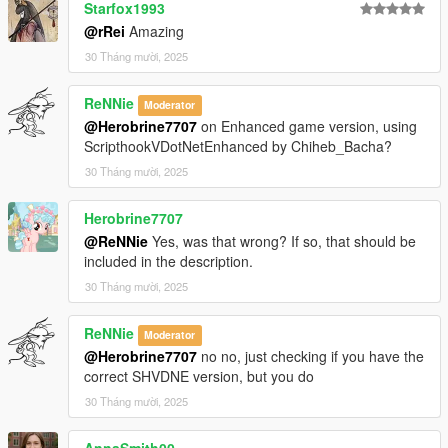
Starfox1993
@rRei
Amazing
30 Tháng mười, 2025
ReNNie
Moderator
@Herobrine7707
on Enhanced game version, using
ScripthookVDotNetEnhanced by Chiheb_Bacha?
30 Tháng mười, 2025
Herobrine7707
@ReNNie
Yes, was that wrong? If so, that should be
included in the description.
30 Tháng mười, 2025
ReNNie
Moderator
@Herobrine7707
no no, just checking if you have the
correct SHVDNE version, but you do
30 Tháng mười, 2025