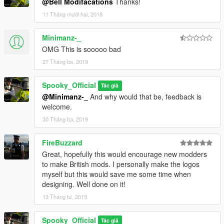
@Bell Modifacations
Thanks!
11 Tháng mười hai, 2018
Minimanz-_
OMG This is sooooo bad
27 Tháng ba, 2019
Spooky_Official
Tác giả
@Minimanz-_
And why would that be, feedback is
welcome.
30 Tháng ba, 2019
FireBuzzard
Great, hopefully this would encourage new modders
to make British mods. I personally make the logos
myself but this would save me some time when
designing. Well done on it!
13 Tháng tư, 2019
Spooky_Official
Tác giả