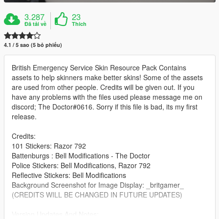
3.287
23
Đã tải về
Thích
4.1 / 5 sao (5 bỏ phiếu)
British Emergency Service Skin Resource Pack Contains
assets to help skinners make better skins! Some of the assets
are used from other people. Credits will be given out. If you
have any problems with the files used please message me on
discord; The Doctor#0616. Sorry if this file is bad, its my first
release.
Credits:
101 Stickers: Razor 792
Battenburgs : Bell Modifications - The Doctor
Police Stickers: Bell Modifications, Razor 792
Reflective Stickers: Bell Modifications
Background Screenshot for Image Display: _britgamer_
(CREDITS WILL BE CHANGED IN FUTURE UPDATES)
Version Updates And Notes: