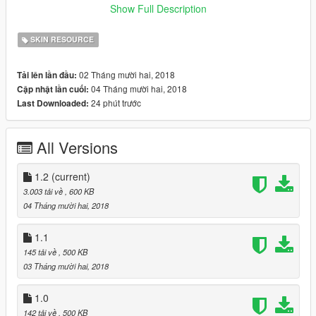
Version 1.1, added ambulance stickers. Texture quality
Show Full Description
updated.
Version 1.2, brand new batturnburg.
SKIN RESOURCE
02 Tháng mười hai, 2018
Tải lên lần đầu:
04 Tháng mười hai, 2018
Cập nhật lần cuối:
24 phút trước
Last Downloaded:
All Versions
1.2
(current)
3.003 tải về
, 600 KB
04 Tháng mười hai, 2018
1.1
145 tải về
, 500 KB
03 Tháng mười hai, 2018
1.0
142 tải về
, 500 KB