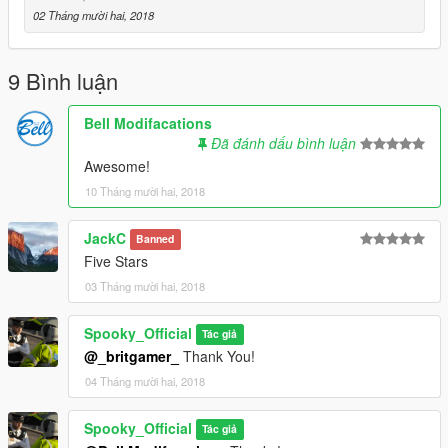
02 Tháng mười hai, 2018
9 Bình luận
Bell Modifacations
Đã đánh dấu bình luận
Awesome!
10 Tháng mười hai, 2018
JackC
Banned
Five Stars
03 Tháng mười hai, 2018
Spooky_Official
Tác giả
@_britgamer_
Thank You!
04 Tháng mười hai, 2018
Spooky_Official
Tác giả