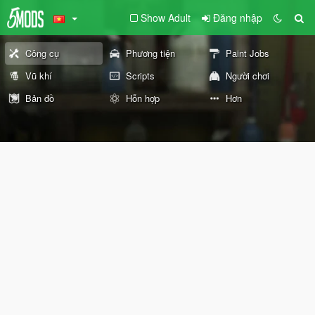
Show Adult
Đăng nhập
Công cụ
Phương tiện
Paint Jobs
Vũ khí
Scripts
Người chơi
Bản đồ
Hỗn hợp
Hơn