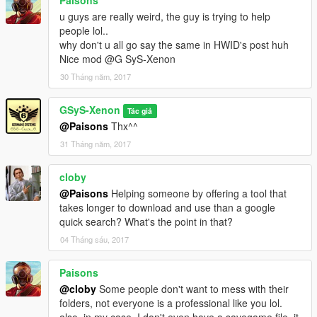
u guys are really weird, the guy is trying to help
people lol..
why don't u all go say the same in HWID's post huh
Nice mod @G SyS-Xenon
30 Tháng năm, 2017
GSyS-Xenon
Tác giả
@Paisons
Thx^^
31 Tháng năm, 2017
cloby
@Paisons
Helping someone by offering a tool that
takes longer to download and use than a google
quick search? What's the point in that?
04 Tháng sáu, 2017
Paisons
@cloby
Some people don't want to mess with their
folders, not everyone is a professional like you lol.
also, in my case, I don't even have a savegame file, it