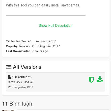
With this Tool you can easily install savegames.
———————————————————————
Instructions:
Show Full Description
1. -> Select your GTA 5 Profile
2. -> Select the SGTA50000 / SGTA50015 File
26 Tháng năm, 2017
Tải lên lần đầu:
3. -> Select the SGTA50000.bak / SGTA 50015.bak File
26 Tháng năm, 2017
Cập nhật lần cuối:
4. -> Click
"Import Savegame"
7 hours ago
Last Downloaded:
Note: The Idea is from
HWID
All Versions
———————————————————————
1.0
(current)
AntiVirus:
3.752 tải về
, 300 KB
26 Tháng năm, 2017
Jotti (0 / 19)
VirusTotal (0 / 56)
11 Bình luận
———————————————————————