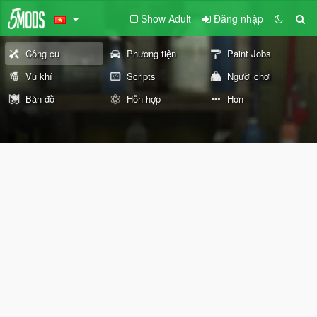
Show Adult
Đăng nhập
Công cụ
Phương tiện
Paint Jobs
Vũ khí
Scripts
Người chơi
Bản đồ
Hỗn hợp
Hơn