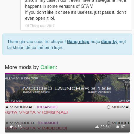
happens in some versions of GTA V
If you don't like it or see it's useless, just pass it, don't
even open it lol.
05 Tháng sáu, 2017
Tham gia vào cuộc trò chuyện!
Đăng nhập
hoặc
đăng ký
một
tài khoản để có thể bình luận.
More mods by
Callen
:
4.83
22.841
67