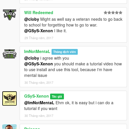
Will Redeemed
@cloby
Might as well say a veteran needs to go back
to school for forgetting how to go to war.
@GSyS-Xenon
I like it.
29 Tháng năm, 2017
ImNotMentaL
Thông dịch viên
@cloby
i agree with you
@GSyS-Xenon
you should make a tutorial video how
to use install and use this tool, because i'm have
mental issue
30 Tháng năm, 2017
GSyS-Xenon
Tác giả
@ImNotMentaL
Ehm ok, it is easy but i can do a
tutorial if you want
30 Tháng năm, 2017
Paisons