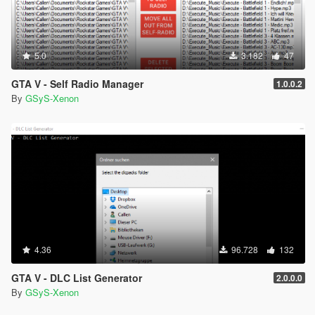
5.0
3.182
47
GTA V - Self Radio Manager
1.0.0.2
By
GSyS-Xenon
4.36
96.728
132
GTA V - DLC List Generator
2.0.0.0
By
GSyS-Xenon