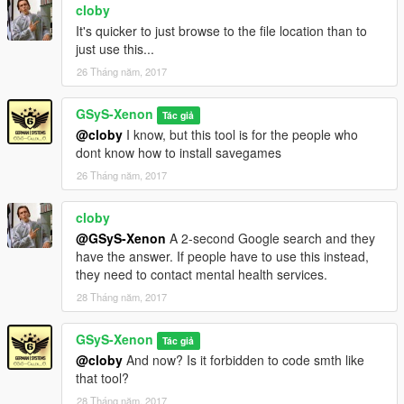
cloby
Changelog:
It's quicker to just browse to the file location than to
———————————————————————
just use this...
26 Tháng năm, 2017
1 Download = 1 Like?
GSyS-Xenon
Tác giả
PayPal Donation
@cloby
I know, but this tool is for the people who
dont know how to install savegames
26 Tháng năm, 2017
cloby
@GSyS-Xenon
A 2-second Google search and they
have the answer. If people have to use this instead,
they need to contact mental health services.
28 Tháng năm, 2017
GSyS-Xenon
Tác giả
@cloby
And now? Is it forbidden to code smth like
that tool?
28 Tháng năm, 2017