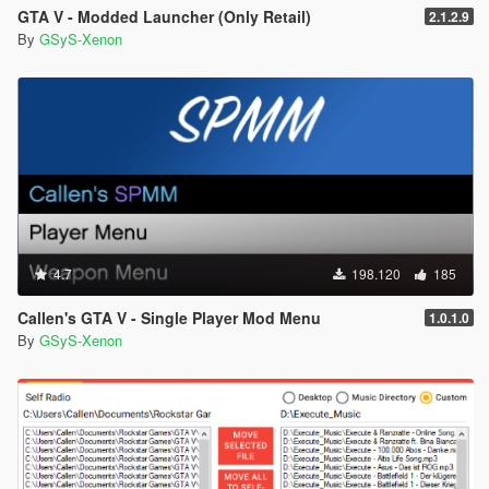
GTA V - Modded Launcher (Only Retail)
2.1.2.9
By
GSyS-Xenon
4.7
198.120
185
Callen's GTA V - Single Player Mod Menu
1.0.1.0
By
GSyS-Xenon