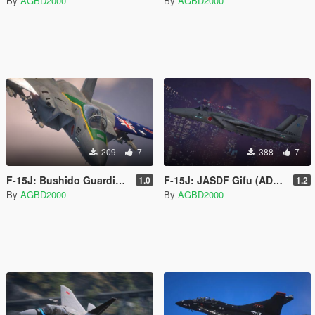
By
AGBD2000
By
AGBD2000
209
7
388
7
F-15J: Bushido Guardian 23
F-15J: JASDF Gifu (ADTW)
1.0
1.2
By
AGBD2000
By
AGBD2000