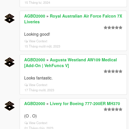
15 Tháng tư, 2024
AGBD2000
»
Royal Australian Air Force Falcon 7X
Liveries
Looking good!
View Context
15 Tháng mười một, 2023
AGBD2000
»
Augusta Westland AW109 Medical
[Add-On | VehFuncs V]
Looks fantastic.
View Context
17 Tháng mười, 2023
AGBD2000
»
Livery for Boeing 777-200ER MH370
(O . O)
View Context
01 Tháng chín, 2023