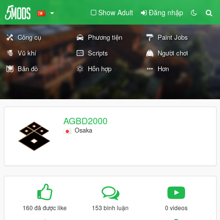
Show Adult
Đăng nhập
Công cụ
Phương tiện
Paint Jobs
Vũ khí
Scripts
Người chơi
Bản đồ
Hỗn hợp
Hơn
AGBD2000
Osaka
160 đã được like
153 bình luận
0 videos