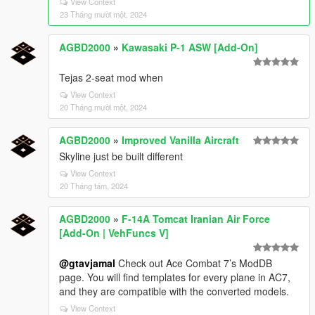
View Context
23 Tháng mười một, 2024
AGBD2000
»
Kawasaki P-1 ASW [Add-On]
Tejas 2-seat mod when
View Context
20 Tháng mười một, 2024
AGBD2000
»
Improved Vanilla Aircraft
Skyline just be built different
View Context
20 Tháng tám, 2024
AGBD2000
»
F-14A Tomcat Iranian Air Force
[Add-On | VehFuncs V]
@gtavjamal
Check out Ace Combat 7’s ModDB
page. You will find templates for every plane in AC7,
and they are compatible with the converted models.
View Context