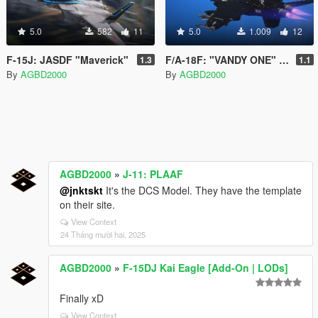
5.0
582
11
5.0
1.009
12
F-15J: JASDF "Maverick"
F/A-18F: "VANDY ONE" VX-9
1.3
1.1
By
AGBD2000
By
AGBD2000
AGBD2000
»
J-11: PLAAF
@jnktskt
It's the DCS Model. They have the template
on their site.
View Context
24 Tháng mười hai, 2025
AGBD2000
»
F-15DJ Kai Eagle [Add-On | LODs]
Finally xD
View Context