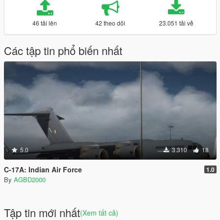
46 tải lên
42 theo dõi
23.051 tải về
Các tập tin phổ biến nhất
5.0
3.310
18
C-17A: Indian Air Force
1.0
By
AGBD2000
Tập tin mới nhất
(Xem tất cả)