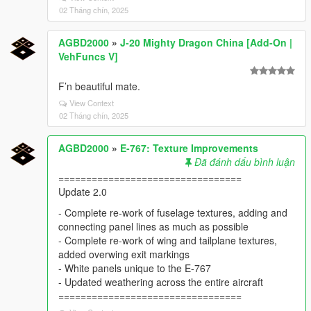
02 Tháng chín, 2025
AGBD2000
»
J-20 Mighty Dragon China [Add-On |
VehFuncs V]
F’n beautiful mate.
View Context
02 Tháng chín, 2025
AGBD2000
»
E-767: Texture Improvements
Đã đánh dấu bình luận
=================================
Update 2.0
- Complete re-work of fuselage textures, adding and
connecting panel lines as much as possible
- Complete re-work of wing and tailplane textures,
added overwing exit markings
- White panels unique to the E-767
- Updated weathering across the entire aircraft
=================================