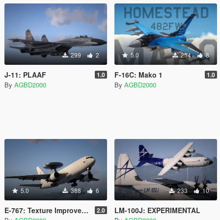
299
2
5.0
254
8
J-11: PLAAF
F-16C: Mako 1
1.0
1.0
By
AGBD2000
By
AGBD2000
5.0
388
6
233
10
E-767: Texture Improvements
LM-100J: EXPERIMENTAL
2.0